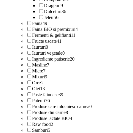
Drageuri
9
Dulceturi
36
Jeleuri
6
Faina
49
Faina BIO si premixuri
4
Fermenti & gelifianti
11
Fructe uscate
41
Iaurturi
0
Iaurturi vegetale
0
Ingrediente patiserie
20
Masline
7
Miere
7
Mixuri
9
Orez
2
Otet
13
Paste fainoase
39
Pateuri
76
Produse care inlocuiesc carnea
0
Produse din carne
8
Produse lactate BIO
4
Raw food
2
Samburi
5