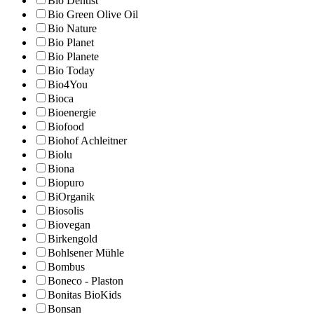
Bio Dentist
Bio Green Olive Oil
Bio Nature
Bio Planet
Bio Planete
Bio Today
Bio4You
Bioca
Bioenergie
Biofood
Biohof Achleitner
Biolu
Biona
Biopuro
BiOrganik
Biosolis
Biovegan
Birkengold
Bohlsener Mühle
Bombus
Boneco - Plaston
Bonitas BioKids
Bonsan