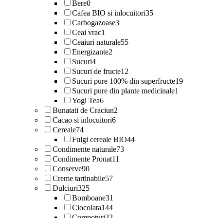
Bere
0
Cafea BIO si inlocuitori
35
Carbogazoase
3
Ceai vrac
1
Ceaiuri naturale
55
Energizante
2
Sucuri
4
Sucuri de fructe
12
Sucuri pure 100% din superfructe
19
Sucuri pure din plante medicinale
1
Yogi Tea
6
Bunatati de Craciun
2
Cacao si inlocuitori
6
Cereale
74
Fulgi cereale BIO
44
Condimente naturale
73
Condimente Pronat
11
Conserve
90
Creme tartinabile
57
Dulciuri
325
Bomboane
31
Ciocolata
144
Compoturi
22