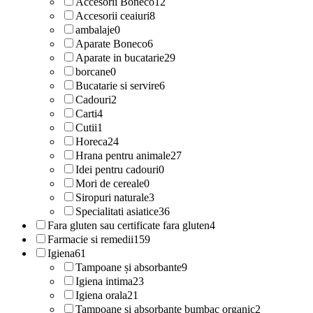
Accesorii Boneco
12
Accesorii ceaiuri
8
ambalaje
0
Aparate Boneco
6
Aparate in bucatarie
29
borcane
0
Bucatarie si servire
6
Cadouri
2
Carti
4
Cutii
1
Horeca
24
Hrana pentru animale
27
Idei pentru cadouri
0
Mori de cereale
0
Siropuri naturale
3
Specialitati asiatice
36
Fara gluten sau certificate fara gluten
4
Farmacie si remedii
159
Igiena
61
Tampoane și absorbante
9
Igiena intima
23
Igiena orala
21
Tampoane si absorbante bumbac organic
2