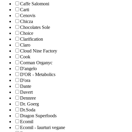
Caffe Salomoni
Carti
Cenovis
Chicza
Chocolates Sole
Choice
Clarification
Claro
Cloud Nine Factory
Cook
Corman Organyc
D'angelo
D'OR - Metabolics
D'ora
Dante
Davert
Dennree
Dr. Goerg
Dr.Soda
Dragon Superfoods
Ecomil
Ecomil - Iaurturi vegane