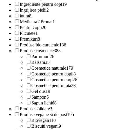
Ingrediente pentru copt
19
Ingrijirea pielii
2
intim
8
Medicura / Pronat
1
Pentru copii
20
Pliculete
1
Premixuri
8
Produse bio curatenie
136
Produse cosmetice
388
Parfumuri
26
Balsam
35
Cosmetice naturale
179
Cosmetice pentru copii
8
Cosmetice pentru corp
26
Cosmetice pentru fata
23
Gel dus
19
Sampon
5
Sapun lichid
8
Produse solidare
3
Produse vegane si de post
195
Biovegan
110
Biscuiti vegani
9