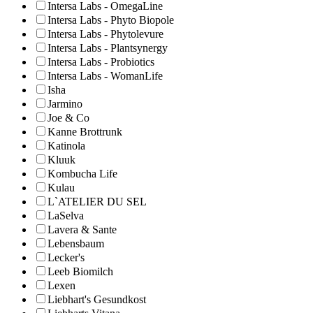
Intersa Labs - OmegaLine
Intersa Labs - Phyto Biopole
Intersa Labs - Phytolevure
Intersa Labs - Plantsynergy
Intersa Labs - Probiotics
Intersa Labs - WomanLife
Isha
Jarmino
Joe & Co
Kanne Brottrunk
Katinola
Kluuk
Kombucha Life
Kulau
L`ATELIER DU SEL
LaSelva
Lavera & Sante
Lebensbaum
Lecker's
Leeb Biomilch
Lexen
Liebhart's Gesundkost