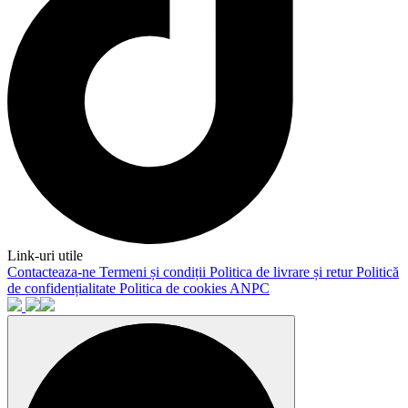
Link-uri utile
Contacteaza-ne
Termeni și condiții
Politica de livrare și retur
Politică
de confidențialitate
Politica de cookies
ANPC