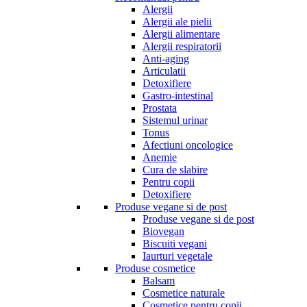
Alergii
Alergii ale pielii
Alergii alimentare
Alergii respiratorii
Anti-aging
Articulatii
Detoxifiere
Gastro-intestinal
Prostata
Sistemul urinar
Tonus
Afectiuni oncologice
Anemie
Cura de slabire
Pentru copii
Detoxifiere
Produse vegane si de post
Produse vegane si de post
Biovegan
Biscuiti vegani
Iaurturi vegetale
Produse cosmetice
Balsam
Cosmetice naturale
Cosmetice pentru copii