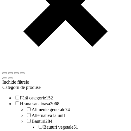
Inchide filtrele
Categorii de produse
Fără categorie
152
Hrana sanatoasa
2068
Alimente generale
74
Alternativa la unt
1
Bauturi
284
Bauturi vegetale
51