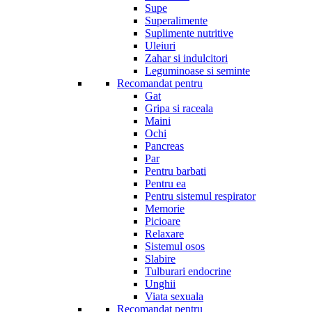
Supe
Superalimente
Suplimente nutritive
Uleiuri
Zahar si indulcitori
Leguminoase si seminte
Recomandat pentru
Gat
Gripa si raceala
Maini
Ochi
Pancreas
Par
Pentru barbati
Pentru ea
Pentru sistemul respirator
Memorie
Picioare
Relaxare
Sistemul osos
Slabire
Tulburari endocrine
Unghii
Viata sexuala
Recomandat pentru