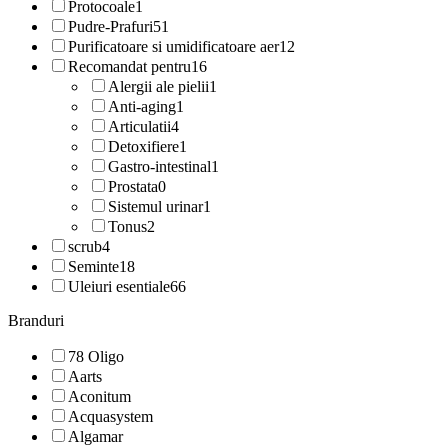
Protocoale
1
Pudre-Prafuri
51
Purificatoare si umidificatoare aer
12
Recomandat pentru
16
Alergii ale pielii
1
Anti-aging
1
Articulatii
4
Detoxifiere
1
Gastro-intestinal
1
Prostata
0
Sistemul urinar
1
Tonus
2
scrub
4
Seminte
18
Uleiuri esentiale
66
Branduri
78 Oligo
Aarts
Aconitum
Acquasystem
Algamar