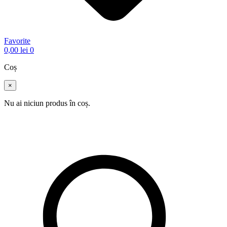
Favorite
0,00
lei
0
Coș
×
Nu ai niciun produs în coș.