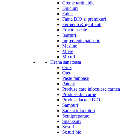
Creme tartinabile
Dulciuri
Faina
Faina BIO si premixuri
Fermenti & gelifianti
Fructe uscate
Iaurturi
Ingrediente patiserie
Masline
Miere
Mixuri
Hrana sanatoasa
Orez
Otet
Paste fainoase
Pateuri
Produse care inlocuiesc carnea
Produse din carne
Produse lactate BIO
Samburi
Sare si inlocuitori
Semipreparate
Snacksuri
Sosuri
Sosuri bio