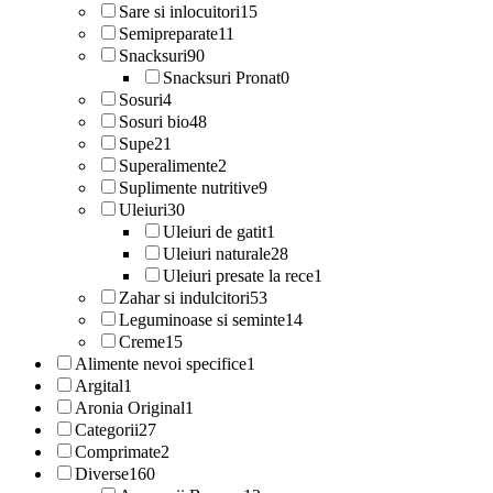
Sare si inlocuitori
15
Semipreparate
11
Snacksuri
90
Snacksuri Pronat
0
Sosuri
4
Sosuri bio
48
Supe
21
Superalimente
2
Suplimente nutritive
9
Uleiuri
30
Uleiuri de gatit
1
Uleiuri naturale
28
Uleiuri presate la rece
1
Zahar si indulcitori
53
Leguminoase si seminte
14
Creme
15
Alimente nevoi specifice
1
Argital
1
Aronia Original
1
Categorii
27
Comprimate
2
Diverse
160