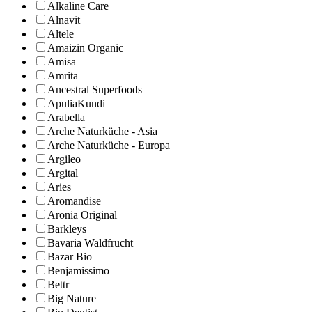
Alkaline Care
Alnavit
Altele
Amaizin Organic
Amisa
Amrita
Ancestral Superfoods
ApuliaKundi
Arabella
Arche Naturküche - Asia
Arche Naturküche - Europa
Argileo
Argital
Aries
Aromandise
Aronia Original
Barkleys
Bavaria Waldfrucht
Bazar Bio
Benjamissimo
Bettr
Big Nature