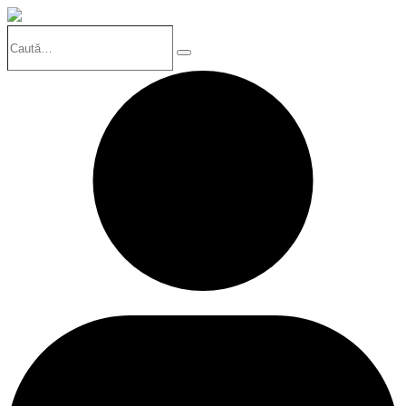
Caută…
Search