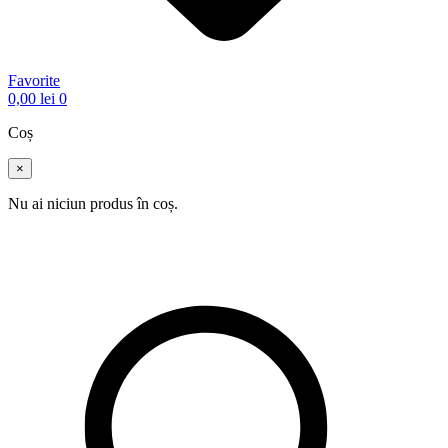
Favorite
0,00
lei
0
Coș
×
Nu ai niciun produs în coș.