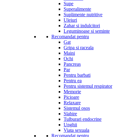
Supe
Superalimente
Suplimente nutritive
Uleiuri
Zahar si indulcitori
Leguminoase si seminte
Recomandat pentru
Gat
Gripa si raceala
Maini
Ochi
Pancreas
Par
Pentru barbati
Pentru ea
Pentru sistemul respirator
Memorie
Picioare
Relaxare
Sistemul osos
Slabire
Tulburari endocrine
Unghii
Viata sexuala
Recomandat pentru