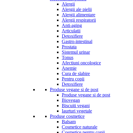
Alergii
Alergii ale pielii
Alergii alimentare
Alergii respiratorii
Anti-aging
Articulatii
Detoxifiere
Gastro-intestinal
Prostata
Sistemul urinar
Tonus
Afectiuni oncologice
Anemie
Cura de slabire
Pentru copii
Detoxifiere
Produse vegane si de post
Produse vegane si de post
Biovegan
Biscuiti vegani
Iaurturi vegetale
Produse cosmetice
Balsam
Cosmetice naturale
Cosmetice pentru copii