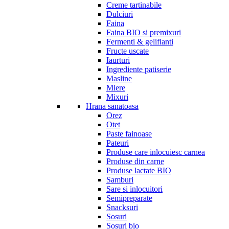
Creme tartinabile
Dulciuri
Faina
Faina BIO si premixuri
Fermenti & gelifianti
Fructe uscate
Iaurturi
Ingrediente patiserie
Masline
Miere
Mixuri
Hrana sanatoasa
Orez
Otet
Paste fainoase
Pateuri
Produse care inlocuiesc carnea
Produse din carne
Produse lactate BIO
Samburi
Sare si inlocuitori
Semipreparate
Snacksuri
Sosuri
Sosuri bio