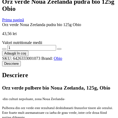
Orz verde Noua Zeelanda pudra bio 125g
Obio
Prima pagină
Orz verde Noua Zeelanda pudra bio 125g Obio
43,56
lei
Valori nutritionale medii
Cantitate
Orz
Adaugă în coș
verde
SKU:
6426333001073
Brand:
Obio
Noua
Descriere
Zeelanda
pudra
Descriere
bio
125g
Obio
Orz verde pulbere bio Noua Zeelanda, 125g, Obio
-din culturi nepoluate, zona Noua Zeelanda-
Pulberea din orz verde este rezultatul deshidratarii frunzelor tinere ale orzului.
Este foarte mult asemanatoare cu iarba de grau verde, intre cele doua fiind
putine diferente.