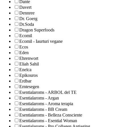
Dante
Davert
Dennree
Dr. Goerg
Dr.Soda
Dragon Superfoods
Ecomil
Ecomil - Iaurturi vegane
Ecos
Eden
Ehrenwort
Eliah Sahil
Enelca
Epikouros
Erdbar
Erntesegen
Esentialaroms - ARBOL del TE
Esentialaroms - Argan
Esentialaroms - Aroma terapia
Esentialaroms - BB Cream
Esentialaroms - Belleza Consciente
Esentialaroms - Esential Woman
Esentialaroms - Pro Collagen Antiaging