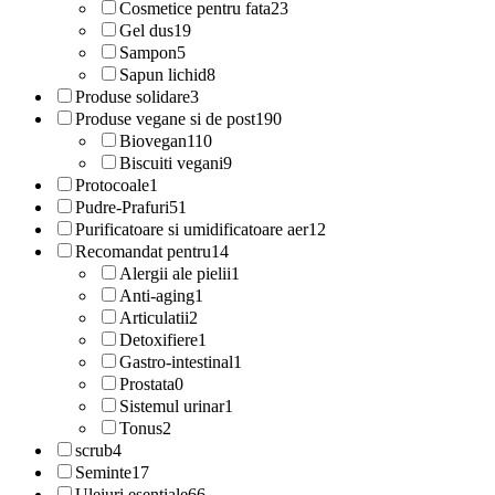
Cosmetice pentru fata
23
Gel dus
19
Sampon
5
Sapun lichid
8
Produse solidare
3
Produse vegane si de post
190
Biovegan
110
Biscuiti vegani
9
Protocoale
1
Pudre-Prafuri
51
Purificatoare si umidificatoare aer
12
Recomandat pentru
14
Alergii ale pielii
1
Anti-aging
1
Articulatii
2
Detoxifiere
1
Gastro-intestinal
1
Prostata
0
Sistemul urinar
1
Tonus
2
scrub
4
Seminte
17
Uleiuri esentiale
66