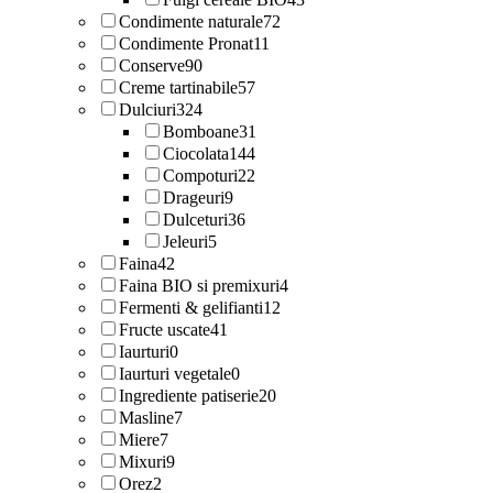
Condimente naturale
72
Condimente Pronat
11
Conserve
90
Creme tartinabile
57
Dulciuri
324
Bomboane
31
Ciocolata
144
Compoturi
22
Drageuri
9
Dulceturi
36
Jeleuri
5
Faina
42
Faina BIO si premixuri
4
Fermenti & gelifianti
12
Fructe uscate
41
Iaurturi
0
Iaurturi vegetale
0
Ingrediente patiserie
20
Masline
7
Miere
7
Mixuri
9
Orez
2