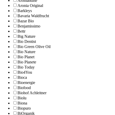
Aromandise
Aronia Original
Barkleys
Bavaria Waldfrucht
Bazar Bio
Benjamissimo
Bettr
Big Nature
Bio Dentist
Bio Green Olive Oil
Bio Nature
Bio Planet
Bio Planete
Bio Today
Bio4You
Bioca
Bioenergie
Biofood
Biohof Achleitner
Biolu
Biona
Biopuro
BiOrganik