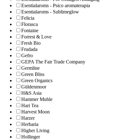
Esentialaroms - Psico aromaterapia
Esentialaroms - Sublimeglow
Felicia
Florasca
Fontaine
Forrest & Love
Fresh Bio
Frudada
Gefro
GEPA The Fair Trade Company
Germline
Green Bliss
Green Organics
Güldenmoor
H&S Asia
Hammer Muhle
Hari Tea
Harvest Moon
Harzer
Herbaria
Higher Living
Hollinger