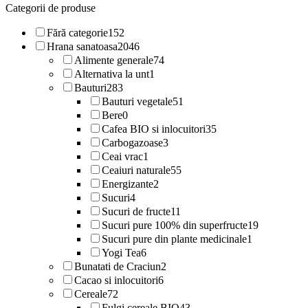
Categorii de produse
Fără categorie
152
Hrana sanatoasa
2046
Alimente generale
74
Alternativa la unt
1
Bauturi
283
Bauturi vegetale
51
Bere
0
Cafea BIO si inlocuitori
35
Carbogazoase
3
Ceai vrac
1
Ceaiuri naturale
55
Energizante
2
Sucuri
4
Sucuri de fructe
11
Sucuri pure 100% din superfructe
19
Sucuri pure din plante medicinale
1
Yogi Tea
6
Bunatati de Craciun
2
Cacao si inlocuitori
6
Cereale
72
Fulgi cereale BIO
43