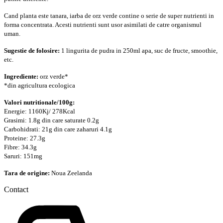
Cand planta este tanara, iarba de orz verde contine o serie de super nutrienti in
forma concentrata. Acesti nutrienti sunt usor asimilati de catre organismul
uman.
Sugestie de folosire:
1 lingurita de pudra in 250ml apa, suc de fructe, smoothie,
etc.
Ingrediente:
orz verde*
*din agricultura ecologica
Valori nutritionale/100g:
Energie: 1160Kj/ 278Kcal
Grasimi: 1.8g din care saturate 0.2g
Carbohidrati: 21g din care zaharuri 4.1g
Proteine: 27.3g
Fibre: 34.3g
Saruri: 151mg
Tara de origine:
Noua Zeelanda
Contact