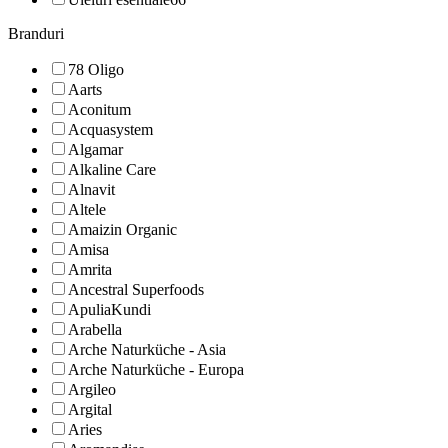
Branduri
78 Oligo
Aarts
Aconitum
Acquasystem
Algamar
Alkaline Care
Alnavit
Altele
Amaizin Organic
Amisa
Amrita
Ancestral Superfoods
ApuliaKundi
Arabella
Arche Naturküche - Asia
Arche Naturküche - Europa
Argileo
Argital
Aries