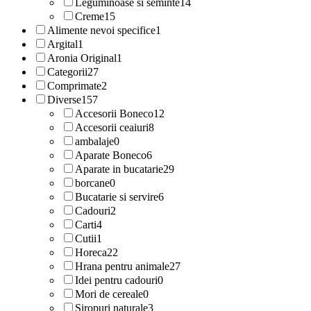
Leguminoase si seminte
14
Creme
15
Alimente nevoi specifice
1
Argital
1
Aronia Original
1
Categorii
27
Comprimate
2
Diverse
157
Accesorii Boneco
12
Accesorii ceaiuri
8
ambalaje
0
Aparate Boneco
6
Aparate in bucatarie
29
borcane
0
Bucatarie si servire
6
Cadouri
2
Carti
4
Cutii
1
Horeca
22
Hrana pentru animale
27
Idei pentru cadouri
0
Mori de cereale
0
Siropuri naturale
3