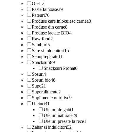
Otet
12
Paste fainoase
39
Pateuri
76
Produse care inlocuiesc carnea
0
Produse din carne
8
Produse lactate BIO
4
Raw food
2
Samburi
5
Sare si inlocuitori
15
Semipreparate
11
Snacksuri
89
Snacksuri Pronat
0
Sosuri
4
Sosuri bio
48
Supe
21
Superalimente
2
Suplimente nutritive
9
Uleiuri
31
Uleiuri de gatit
1
Uleiuri naturale
29
Uleiuri presate la rece
1
Zahar si indulcitori
52