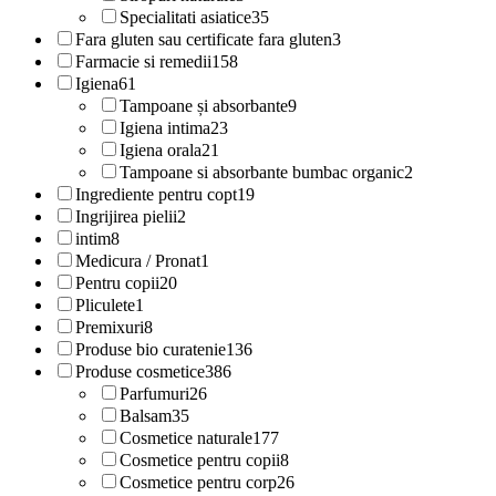
Specialitati asiatice
35
Fara gluten sau certificate fara gluten
3
Farmacie si remedii
158
Igiena
61
Tampoane și absorbante
9
Igiena intima
23
Igiena orala
21
Tampoane si absorbante bumbac organic
2
Ingrediente pentru copt
19
Ingrijirea pielii
2
intim
8
Medicura / Pronat
1
Pentru copii
20
Pliculete
1
Premixuri
8
Produse bio curatenie
136
Produse cosmetice
386
Parfumuri
26
Balsam
35
Cosmetice naturale
177
Cosmetice pentru copii
8
Cosmetice pentru corp
26