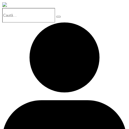
Caută…
Search