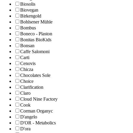
Biosolis
Biovegan
Birkengold
Bohlsener Mühle
Bombus
Boneco - Plaston
Bonitas BioKids
Bonsan
Caffe Salomoni
Carti
Cenovis
Chicza
Chocolates Sole
Choice
Clarification
Claro
Cloud Nine Factory
Cook
Corman Organyc
D'angelo
D'OR - Metabolics
D'ora