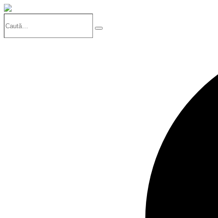
Caută…
Search