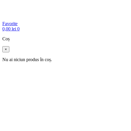
Favorite
0,00
lei
0
Coș
×
Nu ai niciun produs în coș.