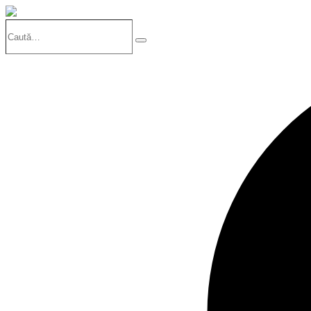
Caută…
Search