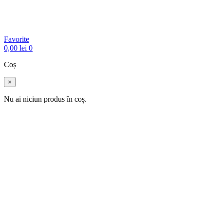
Favorite
0,00
lei
0
Coș
×
Nu ai niciun produs în coș.