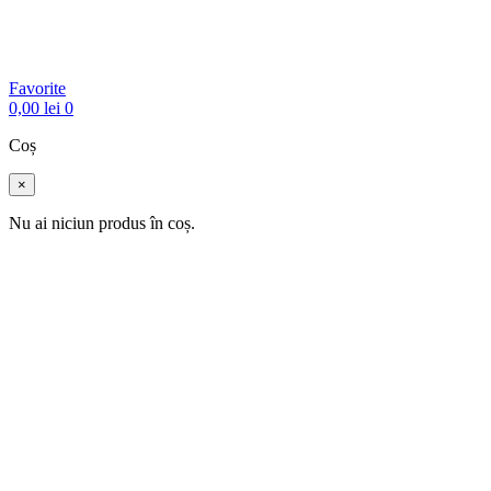
Favorite
0,00
lei
0
Coș
×
Nu ai niciun produs în coș.