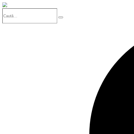
Caută…
Search