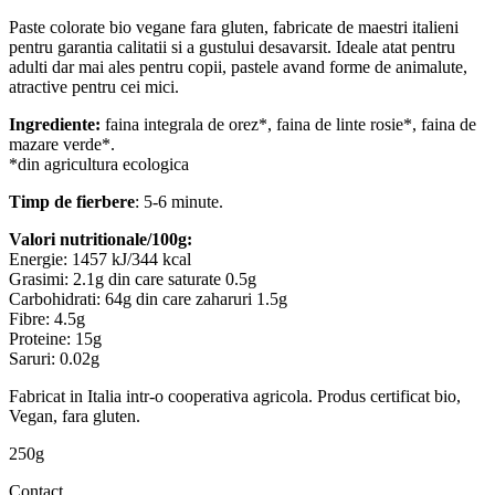
Paste colorate bio vegane fara gluten, fabricate de maestri italieni
pentru garantia calitatii si a gustului desavarsit. Ideale atat pentru
adulti dar mai ales pentru copii, pastele avand forme de animalute,
atractive pentru cei mici.
Ingrediente:
faina integrala de orez*, faina de linte rosie*, faina de
mazare verde*.
*din agricultura ecologica
Timp de fierbere
: 5-6 minute.
Valori nutritionale/100g:
Energie: 1457 kJ/344 kcal
Grasimi: 2.1g din care saturate 0.5g
Carbohidrati: 64g din care zaharuri 1.5g
Fibre: 4.5g
Proteine: 15g
Saruri: 0.02g
Fabricat in Italia intr-o cooperativa agricola. Produs certificat bio,
Vegan, fara gluten.
250g
Contact