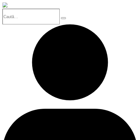
Caută…
Search