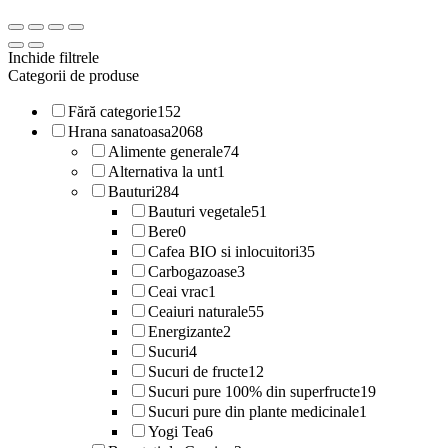
Inchide filtrele
Categorii de produse
Fără categorie
152
Hrana sanatoasa
2068
Alimente generale
74
Alternativa la unt
1
Bauturi
284
Bauturi vegetale
51
Bere
0
Cafea BIO si inlocuitori
35
Carbogazoase
3
Ceai vrac
1
Ceaiuri naturale
55
Energizante
2
Sucuri
4
Sucuri de fructe
12
Sucuri pure 100% din superfructe
19
Sucuri pure din plante medicinale
1
Yogi Tea
6