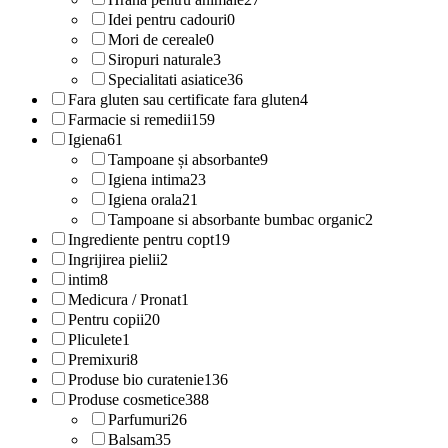
Idei pentru cadouri
0
Mori de cereale
0
Siropuri naturale
3
Specialitati asiatice
36
Fara gluten sau certificate fara gluten
4
Farmacie si remedii
159
Igiena
61
Tampoane și absorbante
9
Igiena intima
23
Igiena orala
21
Tampoane si absorbante bumbac organic
2
Ingrediente pentru copt
19
Ingrijirea pielii
2
intim
8
Medicura / Pronat
1
Pentru copii
20
Pliculete
1
Premixuri
8
Produse bio curatenie
136
Produse cosmetice
388
Parfumuri
26
Balsam
35