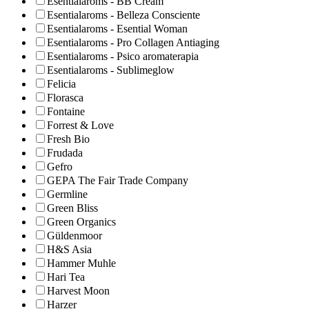
Esentialaroms - BB Cream
Esentialaroms - Belleza Consciente
Esentialaroms - Esential Woman
Esentialaroms - Pro Collagen Antiaging
Esentialaroms - Psico aromaterapia
Esentialaroms - Sublimeglow
Felicia
Florasca
Fontaine
Forrest & Love
Fresh Bio
Frudada
Gefro
GEPA The Fair Trade Company
Germline
Green Bliss
Green Organics
Güldenmoor
H&S Asia
Hammer Muhle
Hari Tea
Harvest Moon
Harzer