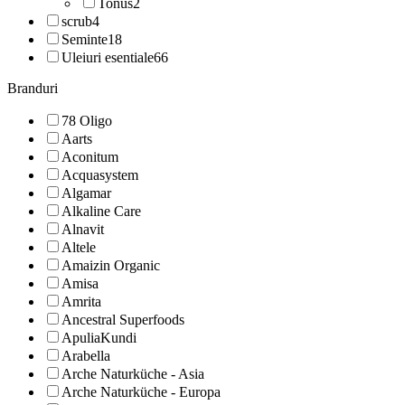
Tonus
2
scrub
4
Seminte
18
Uleiuri esentiale
66
Branduri
78 Oligo
Aarts
Aconitum
Acquasystem
Algamar
Alkaline Care
Alnavit
Altele
Amaizin Organic
Amisa
Amrita
Ancestral Superfoods
ApuliaKundi
Arabella
Arche Naturküche - Asia
Arche Naturküche - Europa