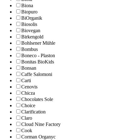
Biona
Biopuro
BiOrganik
Biosolis
Biovegan
Birkengold
Bohlsener Mühle
Bombus
Boneco - Plaston
Bonitas BioKids
Bonsan
Caffe Salomoni
Carti
Cenovis
Chicza
Chocolates Sole
Choice
Clarification
Claro
Cloud Nine Factory
Cook
Corman Organyc