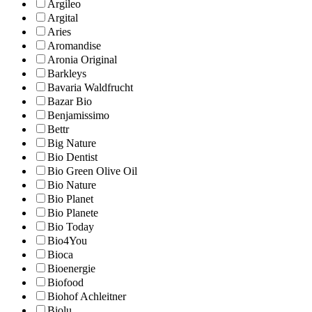
Argileo
Argital
Aries
Aromandise
Aronia Original
Barkleys
Bavaria Waldfrucht
Bazar Bio
Benjamissimo
Bettr
Big Nature
Bio Dentist
Bio Green Olive Oil
Bio Nature
Bio Planet
Bio Planete
Bio Today
Bio4You
Bioca
Bioenergie
Biofood
Biohof Achleitner
Biolu