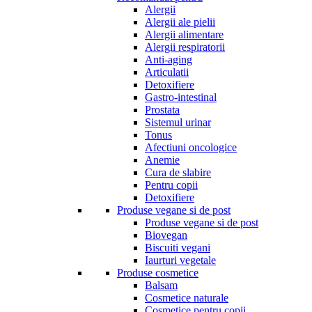
Alergii
Alergii ale pielii
Alergii alimentare
Alergii respiratorii
Anti-aging
Articulatii
Detoxifiere
Gastro-intestinal
Prostata
Sistemul urinar
Tonus
Afectiuni oncologice
Anemie
Cura de slabire
Pentru copii
Detoxifiere
Produse vegane si de post
Produse vegane si de post
Biovegan
Biscuiti vegani
Iaurturi vegetale
Produse cosmetice
Balsam
Cosmetice naturale
Cosmetice pentru copii