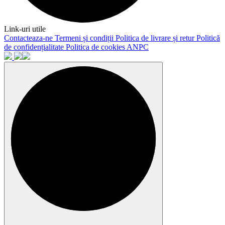
Link-uri utile
Contacteaza-ne
Termeni și condiții
Politica de livrare și retur
Politică
de confidențialitate
Politica de cookies
ANPC