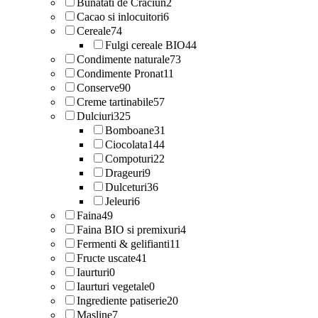
Bunatati de Craciun
2
Cacao si inlocuitori
6
Cereale
74
Fulgi cereale BIO
44
Condimente naturale
73
Condimente Pronat
11
Conserve
90
Creme tartinabile
57
Dulciuri
325
Bomboane
31
Ciocolata
144
Compoturi
22
Drageuri
9
Dulceturi
36
Jeleuri
6
Faina
49
Faina BIO si premixuri
4
Fermenti & gelifianti
11
Fructe uscate
41
Iaurturi
0
Iaurturi vegetale
0
Ingrediente patiserie
20
Masline
7