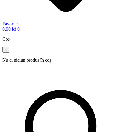
Favorite
0,00
lei
0
Coș
×
Nu ai niciun produs în coș.