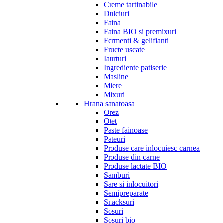
Creme tartinabile
Dulciuri
Faina
Faina BIO si premixuri
Fermenti & gelifianti
Fructe uscate
Iaurturi
Ingrediente patiserie
Masline
Miere
Mixuri
Hrana sanatoasa
Orez
Otet
Paste fainoase
Pateuri
Produse care inlocuiesc carnea
Produse din carne
Produse lactate BIO
Samburi
Sare si inlocuitori
Semipreparate
Snacksuri
Sosuri
Sosuri bio