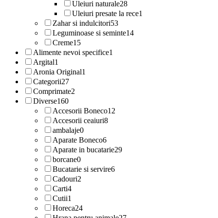
Uleiuri naturale
28
Uleiuri presate la rece
1
Zahar si indulcitori
53
Leguminoase si seminte
14
Creme
15
Alimente nevoi specifice
1
Argital
1
Aronia Original
1
Categorii
27
Comprimate
2
Diverse
160
Accesorii Boneco
12
Accesorii ceaiuri
8
ambalaje
0
Aparate Boneco
6
Aparate in bucatarie
29
borcane
0
Bucatarie si servire
6
Cadouri
2
Carti
4
Cutii
1
Horeca
24
Hrana pentru animale
27