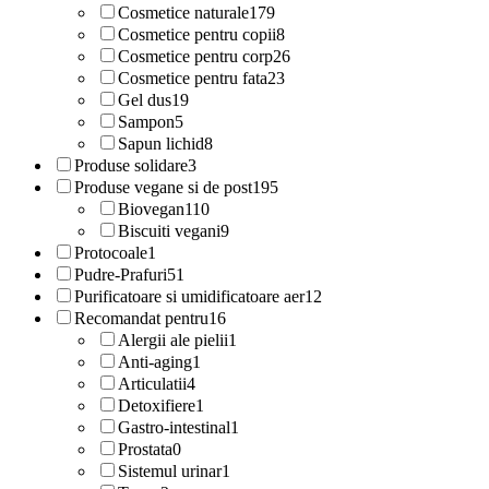
Cosmetice naturale
179
Cosmetice pentru copii
8
Cosmetice pentru corp
26
Cosmetice pentru fata
23
Gel dus
19
Sampon
5
Sapun lichid
8
Produse solidare
3
Produse vegane si de post
195
Biovegan
110
Biscuiti vegani
9
Protocoale
1
Pudre-Prafuri
51
Purificatoare si umidificatoare aer
12
Recomandat pentru
16
Alergii ale pielii
1
Anti-aging
1
Articulatii
4
Detoxifiere
1
Gastro-intestinal
1
Prostata
0
Sistemul urinar
1