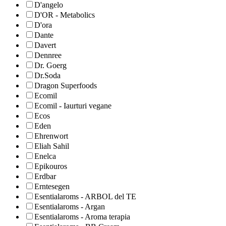
D'angelo
D'OR - Metabolics
D'ora
Dante
Davert
Dennree
Dr. Goerg
Dr.Soda
Dragon Superfoods
Ecomil
Ecomil - Iaurturi vegane
Ecos
Eden
Ehrenwort
Eliah Sahil
Enelca
Epikouros
Erdbar
Erntesegen
Esentialaroms - ARBOL del TE
Esentialaroms - Argan
Esentialaroms - Aroma terapia