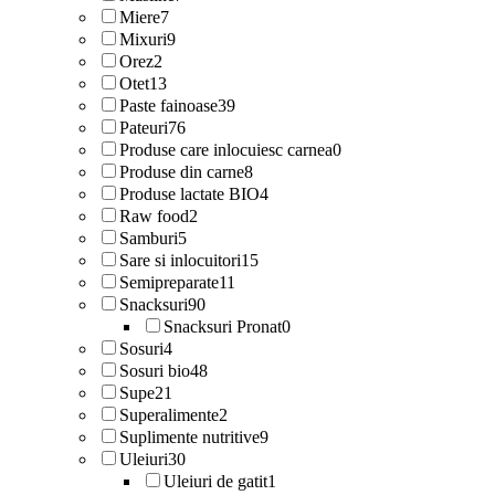
Miere
7
Mixuri
9
Orez
2
Otet
13
Paste fainoase
39
Pateuri
76
Produse care inlocuiesc carnea
0
Produse din carne
8
Produse lactate BIO
4
Raw food
2
Samburi
5
Sare si inlocuitori
15
Semipreparate
11
Snacksuri
90
Snacksuri Pronat
0
Sosuri
4
Sosuri bio
48
Supe
21
Superalimente
2
Suplimente nutritive
9
Uleiuri
30
Uleiuri de gatit
1