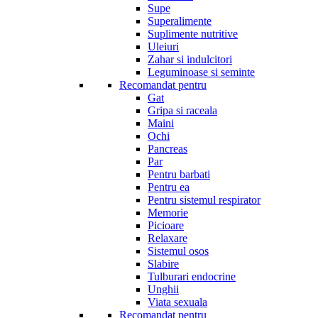
Supe
Superalimente
Suplimente nutritive
Uleiuri
Zahar si indulcitori
Leguminoase si seminte
Recomandat pentru
Gat
Gripa si raceala
Maini
Ochi
Pancreas
Par
Pentru barbati
Pentru ea
Pentru sistemul respirator
Memorie
Picioare
Relaxare
Sistemul osos
Slabire
Tulburari endocrine
Unghii
Viata sexuala
Recomandat pentru