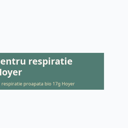
entru respiratie
Hoyer
 respiratie proapata bio 17g Hoyer