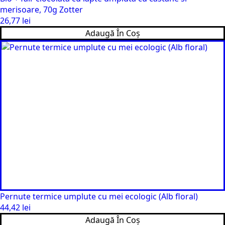
merisoare, 70g Zotter
26,77
lei
Adaugă În Coș
Pernute termice umplute cu mei ecologic (Alb floral)
44,42
lei
Adaugă În Coș