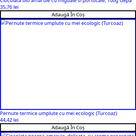
Ciocolata bio amaruie cu migdale si portocale, 100g Gepa
35,76
lei
Adaugă În Coș
Pernute termice umplute cu mei ecologic (Turcoaz)
44,42
lei
Adaugă În Coș