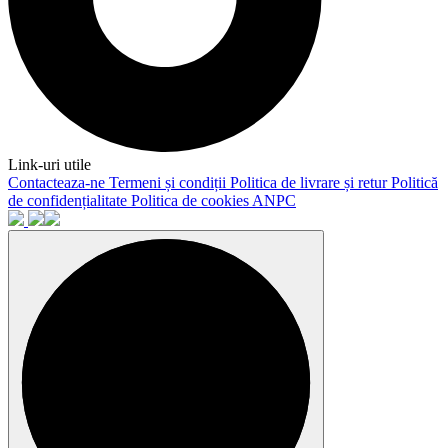
Link-uri utile
Contacteaza-ne
Termeni și condiții
Politica de livrare și retur
Politică
de confidențialitate
Politica de cookies
ANPC