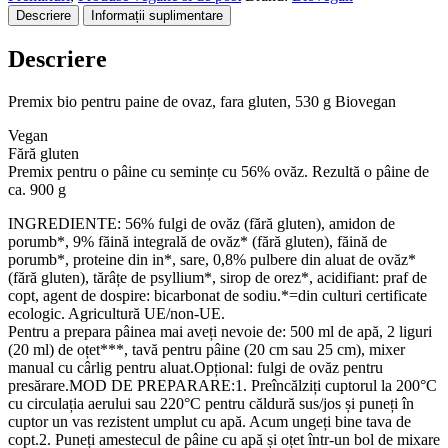
Descriere
Informații suplimentare
Descriere
Premix bio pentru paine de ovaz, fara gluten, 530 g Biovegan
Vegan
Fără gluten
Premix pentru o pâine cu semințe cu 56% ovăz. Rezultă o pâine de
ca. 900 g
INGREDIENTE: 56% fulgi de ovăz (fără gluten), amidon de
porumb*, 9% făină integrală de ovăz* (fără gluten), făină de
porumb*, proteine din in*, sare, 0,8% pulbere din aluat de ovăz*
(fără gluten), tărâțe de psyllium*, sirop de orez*, acidifiant: praf de
copt, agent de dospire: bicarbonat de sodiu.*=din culturi certificate
ecologic. Agricultură UE/non-UE.
Pentru a prepara pâinea mai aveți nevoie de: 500 ml de apă, 2 liguri
(20 ml) de oțet***, tavă pentru pâine (20 cm sau 25 cm), mixer
manual cu cârlig pentru aluat.Opțional: fulgi de ovăz pentru
presărare.MOD DE PREPARARE:1. Preîncălziți cuptorul la 200°C
cu circulația aerului sau 220°C pentru căldură sus/jos și puneți în
cuptor un vas rezistent umplut cu apă. Acum ungeți bine tava de
copt.2. Puneți amestecul de pâine cu apă și oțet într-un bol de mixare