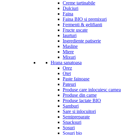
Creme tartinabile
Dulciuri
Faina
Faina BIO si premixuri
Fermenti & gelifianti
Fructe uscate
Iaurturi
Ingrediente patiserie
Masline
Miere
Mixuri
Hrana sanatoasa
Orez
Otet
Paste fainoase
Pateuri
Produse care inlocuiesc carnea
Produse din carne
Produse lactate BIO
Samburi
Sare si inlocuitori
Semipreparate
Snacksuri
Sosuri
Sosuri bio