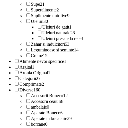
Supe
21
Superalimente
2
Suplimente nutritive
9
Uleiuri
30
Uleiuri de gatit
1
Uleiuri naturale
28
Uleiuri presate la rece
1
Zahar si indulcitori
53
Leguminoase si seminte
14
Creme
15
Alimente nevoi specifice
1
Argital
1
Aronia Original
1
Categorii
27
Comprimate
2
Diverse
160
Accesorii Boneco
12
Accesorii ceaiuri
8
ambalaje
0
Aparate Boneco
6
Aparate in bucatarie
29
borcane
0