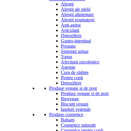
Alergii
Alergii ale pielii
Alergii alimentare
Alergii respiratorii
Anti-aging
Articulatii
Detoxifiere
Gastro-intestinal
Prostata
Sistemul urinar
Tonus
Afectiuni oncologice
Anemie
Cura de slabire
Pentru copii
Detoxifiere
Produse vegane si de post
Produse vegane si de post
Biovegan
Biscuiti vegani
Iaurturi vegetale
Produse cosmetice
Balsam
Cosmetice naturale
Cosmetice pentru copii