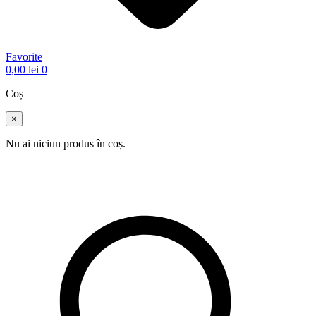
Favorite
0,00
lei
0
Coș
×
Nu ai niciun produs în coș.