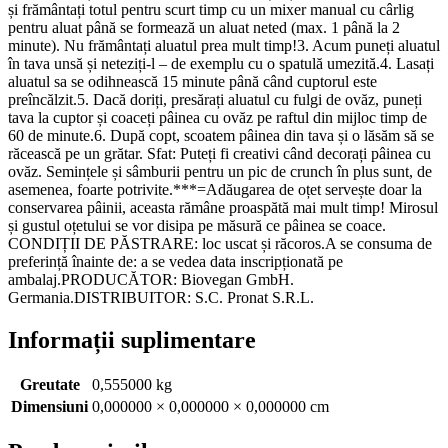
și frământați totul pentru scurt timp cu un mixer manual cu cârlig
pentru aluat până se formează un aluat neted (max. 1 până la 2
minute). Nu frământați aluatul prea mult timp!3. Acum puneți aluatul
în tava unsă și neteziți-l – de exemplu cu o spatulă umezită.4. Lasați
aluatul sa se odihnească 15 minute până când cuptorul este
preîncălzit.5. Dacă doriți, presărați aluatul cu fulgi de ovăz, puneți
tava la cuptor și coaceți pâinea cu ovăz pe raftul din mijloc timp de
60 de minute.6. După copt, scoatem pâinea din tava și o lăsăm să se
răcească pe un grătar. Sfat: Puteți fi creativi când decorați pâinea cu
ovăz. Semințele și sâmburii pentru un pic de crunch în plus sunt, de
asemenea, foarte potrivite.***=Adăugarea de oțet servește doar la
conservarea pâinii, aceasta rămâne proaspătă mai mult timp! Mirosul
și gustul oțetului se vor disipa pe măsură ce pâinea se coace.
CONDIȚII DE PĂSTRARE: loc uscat și răcoros.A se consuma de
preferință înainte de: a se vedea data inscripționată pe
ambalaj.PRODUCĂTOR: Biovegan GmbH.
Germania.DISTRIBUITOR: S.C. Pronat S.R.L.
Informații suplimentare
Greutate
0,555000 kg
Dimensiuni
0,000000 × 0,000000 × 0,000000 cm