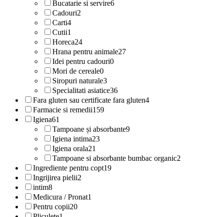
Bucatarie si servire
6
Cadouri
2
Carti
4
Cutii
1
Horeca
24
Hrana pentru animale
27
Idei pentru cadouri
0
Mori de cereale
0
Siropuri naturale
3
Specialitati asiatice
36
Fara gluten sau certificate fara gluten
4
Farmacie si remedii
159
Igiena
61
Tampoane și absorbante
9
Igiena intima
23
Igiena orala
21
Tampoane si absorbante bumbac organic
2
Ingrediente pentru copt
19
Ingrijirea pielii
2
intim
8
Medicura / Pronat
1
Pentru copii
20
Pliculete
1