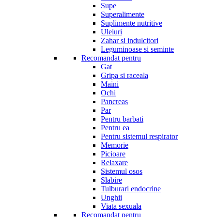
Supe
Superalimente
Suplimente nutritive
Uleiuri
Zahar si indulcitori
Leguminoase si seminte
Recomandat pentru
Gat
Gripa si raceala
Maini
Ochi
Pancreas
Par
Pentru barbati
Pentru ea
Pentru sistemul respirator
Memorie
Picioare
Relaxare
Sistemul osos
Slabire
Tulburari endocrine
Unghii
Viata sexuala
Recomandat pentru