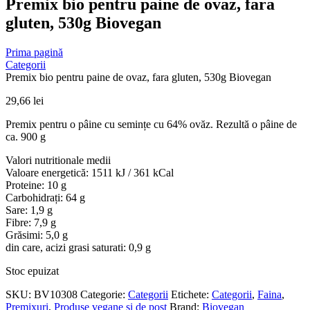
Premix bio pentru paine de ovaz, fara
gluten, 530g Biovegan
Prima pagină
Categorii
Premix bio pentru paine de ovaz, fara gluten, 530g Biovegan
29,66
lei
Premix pentru o pâine cu semințe cu 64% ovăz. Rezultă o pâine de
ca. 900 g
Valori nutritionale medii
Valoare energetică: 1511 kJ / 361 kCal
Proteine: 10 g
Carbohidrați: 64 g
Sare: 1,9 g
Fibre: 7,9 g
Grăsimi: 5,0 g
din care, acizi grasi saturati: 0,9 g
Stoc epuizat
SKU:
BV10308
Categorie:
Categorii
Etichete:
Categorii
,
Faina
,
Premixuri
,
Produse vegane si de post
Brand:
Biovegan