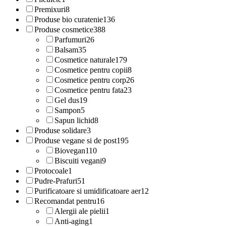
Premixuri
8
Produse bio curatenie
136
Produse cosmetice
388
Parfumuri
26
Balsam
35
Cosmetice naturale
179
Cosmetice pentru copii
8
Cosmetice pentru corp
26
Cosmetice pentru fata
23
Gel dus
19
Sampon
5
Sapun lichid
8
Produse solidare
3
Produse vegane si de post
195
Biovegan
110
Biscuiti vegani
9
Protocoale
1
Pudre-Prafuri
51
Purificatoare si umidificatoare aer
12
Recomandat pentru
16
Alergii ale pielii
1
Anti-aging
1