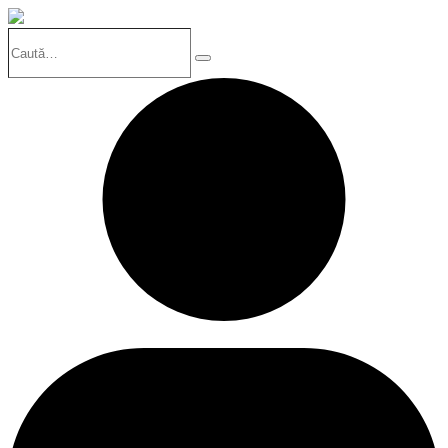
Caută…
Search