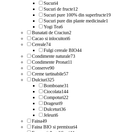
Sucuri
4
Sucuri de fructe
12
Sucuri pure 100% din superfructe
19
Sucuri pure din plante medicinale
1
Yogi Tea
6
Bunatati de Craciun
2
Cacao si inlocuitori
6
Cereale
74
Fulgi cereale BIO
44
Condimente naturale
73
Condimente Pronat
11
Conserve
90
Creme tartinabile
57
Dulciuri
325
Bomboane
31
Ciocolata
144
Compoturi
22
Drageuri
9
Dulceturi
36
Jeleuri
6
Faina
49
Faina BIO si premixuri
4