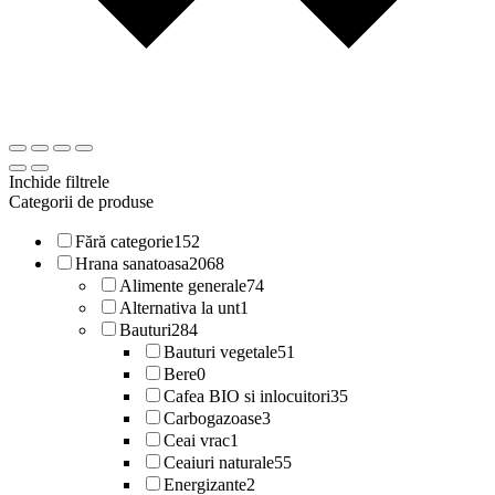
Inchide filtrele
Categorii de produse
Fără categorie
152
Hrana sanatoasa
2068
Alimente generale
74
Alternativa la unt
1
Bauturi
284
Bauturi vegetale
51
Bere
0
Cafea BIO si inlocuitori
35
Carbogazoase
3
Ceai vrac
1
Ceaiuri naturale
55
Energizante
2