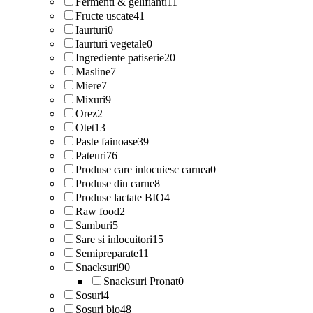
Fermenti & gelifianti
11
Fructe uscate
41
Iaurturi
0
Iaurturi vegetale
0
Ingrediente patiserie
20
Masline
7
Miere
7
Mixuri
9
Orez
2
Otet
13
Paste fainoase
39
Pateuri
76
Produse care inlocuiesc carnea
0
Produse din carne
8
Produse lactate BIO
4
Raw food
2
Samburi
5
Sare si inlocuitori
15
Semipreparate
11
Snacksuri
90
Snacksuri Pronat
0
Sosuri
4
Sosuri bio
48