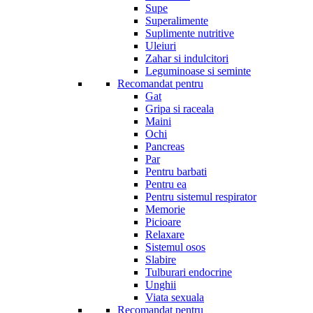
Supe
Superalimente
Suplimente nutritive
Uleiuri
Zahar si indulcitori
Leguminoase si seminte
Recomandat pentru
Gat
Gripa si raceala
Maini
Ochi
Pancreas
Par
Pentru barbati
Pentru ea
Pentru sistemul respirator
Memorie
Picioare
Relaxare
Sistemul osos
Slabire
Tulburari endocrine
Unghii
Viata sexuala
Recomandat pentru