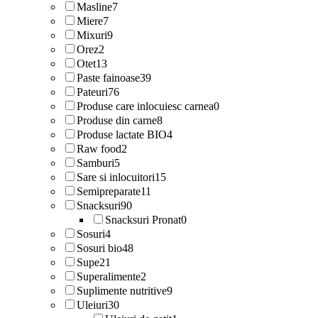
Masline
7
Miere
7
Mixuri
9
Orez
2
Otet
13
Paste fainoase
39
Pateuri
76
Produse care inlocuiesc carnea
0
Produse din carne
8
Produse lactate BIO
4
Raw food
2
Samburi
5
Sare si inlocuitori
15
Semipreparate
11
Snacksuri
90
Snacksuri Pronat
0
Sosuri
4
Sosuri bio
48
Supe
21
Superalimente
2
Suplimente nutritive
9
Uleiuri
30