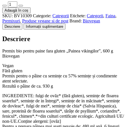
Cantitate
Premix
Adaugă în coș
bio
SKU:
BV10309
Categorie:
Categorii
Etichete:
Categorii
,
Faina
,
pentru
Premixuri
,
Produse vegane si de post
Brand:
Biovegan
paine
Descriere
Informații suplimentare
fara
gluten
Descriere
"Painea
vikingilor",
600g
Premix bio pentru paine fara gluten „Painea vikingilor”, 600 g
Biovegan
Biovegan
Vegan
Fără gluten
Premix pentru o pâine cu semințe cu 57% semințe și condimente
atent selectate.
Rezultă o pâine de ca. 930 g
INGREDIENTE: fulgi de ovăz* (fără gluten), semințe de floarea
soarelui*, semințe de in întregi*, semințe de in măcinate*, semințe
de dovleac*, fulgi de mei*, semințe de chia* (Salvia Hispanica),
sare, proteină de floarea soarelui*, tărâțe de psyllium*, coriandru*,
fenicul*, chimen*.*=din culturi certificate ecologic. Agricultură UE/
non-UE.Conține alergeni: [ovăz]
Pentru a prepara pâinea mai aveți nevoie de: 480 ml apă, 6 linguri