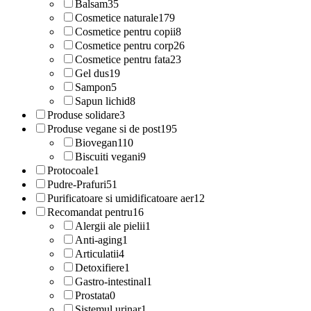
Balsam
35
Cosmetice naturale
179
Cosmetice pentru copii
8
Cosmetice pentru corp
26
Cosmetice pentru fata
23
Gel dus
19
Sampon
5
Sapun lichid
8
Produse solidare
3
Produse vegane si de post
195
Biovegan
110
Biscuiti vegani
9
Protocoale
1
Pudre-Prafuri
51
Purificatoare si umidificatoare aer
12
Recomandat pentru
16
Alergii ale pielii
1
Anti-aging
1
Articulatii
4
Detoxifiere
1
Gastro-intestinal
1
Prostata
0
Sistemul urinar
1