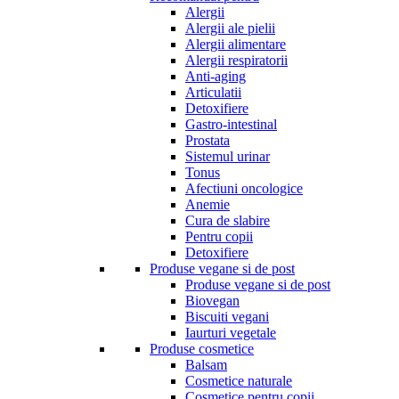
Alergii
Alergii ale pielii
Alergii alimentare
Alergii respiratorii
Anti-aging
Articulatii
Detoxifiere
Gastro-intestinal
Prostata
Sistemul urinar
Tonus
Afectiuni oncologice
Anemie
Cura de slabire
Pentru copii
Detoxifiere
Produse vegane si de post
Produse vegane si de post
Biovegan
Biscuiti vegani
Iaurturi vegetale
Produse cosmetice
Balsam
Cosmetice naturale
Cosmetice pentru copii