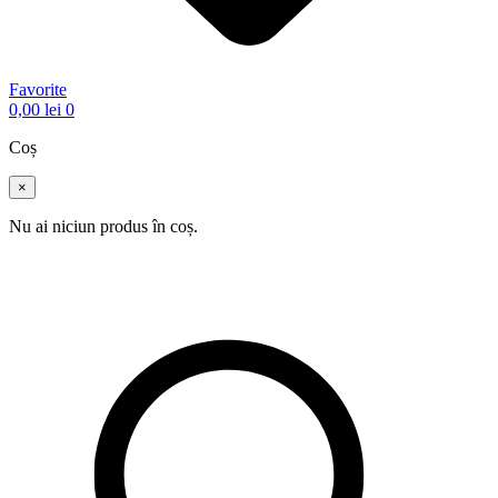
Favorite
0,00
lei
0
Coș
×
Nu ai niciun produs în coș.