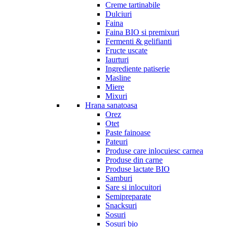
Creme tartinabile
Dulciuri
Faina
Faina BIO si premixuri
Fermenti & gelifianti
Fructe uscate
Iaurturi
Ingrediente patiserie
Masline
Miere
Mixuri
Hrana sanatoasa
Orez
Otet
Paste fainoase
Pateuri
Produse care inlocuiesc carnea
Produse din carne
Produse lactate BIO
Samburi
Sare si inlocuitori
Semipreparate
Snacksuri
Sosuri
Sosuri bio