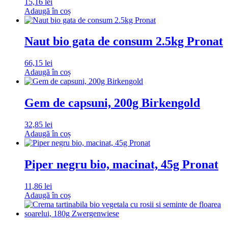
15,16
lei
Adaugă în coș
Naut bio gata de consum 2.5kg Pronat
66,15
lei
Adaugă în coș
Gem de capsuni, 200g Birkengold
32,85
lei
Adaugă în coș
Piper negru bio, macinat, 45g Pronat
11,86
lei
Adaugă în coș