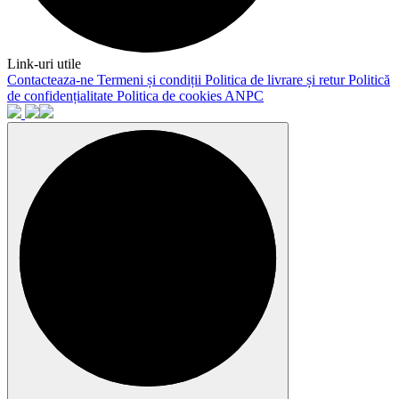
Link-uri utile
Contacteaza-ne
Termeni și condiții
Politica de livrare și retur
Politică
de confidențialitate
Politica de cookies
ANPC