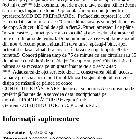
(60 ml) oțet*** (de exemplu, oțet de mere), tava pentru pâine (20cm
sau 25cm), lingură de lemn. Opțional: sâmburi/semințe pentru
presărare.MOD DE PREPARARE:1. Preîncălziți cuptorul la 190
°C circulația aerului sau 210 °C cu căldură sus/jos și ungeți bine tava
de copt. Aduceți 480 ml de apă la fiert.2. Puneți amestecul de pâine
într-un castron, turnați peste apa clocotită și apoi oțetul și amestecați
bine cu o lingură de lemn.3. După un minut, amestecați bine aluatul
din nou.4. Acum puneți aluatul în tava unsă, apăsați-l bine, apoi
neteziți-l și lăsați aluatul să crească în tava de copt timp de 30 de
minute.5. Coaceți pâinea timp de 75 de minute cu aer circular sau 85
de minute cu căldură de sus/de jos în cuptorul preîncălzit.6. Lăsați
pâinea să se răcească pe un grătar înainte de a o servi.Sfat:
***=Adăugarea de oțet servește doar la conservarea pâinii, aceasta
rămâne proaspătă mai mult timp! Mirosul și gustul oțetului se vor
disipa pe măsură ce pâinea se coace.
CONDIȚII DE PĂSTRARE: loc uscat și răcoros.A se consuma de
preferință înainte de: a se vedea data inscripționată pe
ambalaj.PRODUCĂTOR: Biovegan GmbH.
Germania.DISTRIBUITOR: S.C. Pronat S.R.L.
Informații suplimentare
Greutate
0,622000 kg