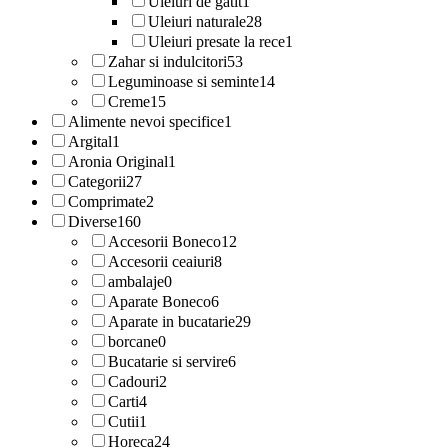
Uleiuri de gatit
1
Uleiuri naturale
28
Uleiuri presate la rece
1
Zahar si indulcitori
53
Leguminoase si seminte
14
Creme
15
Alimente nevoi specifice
1
Argital
1
Aronia Original
1
Categorii
27
Comprimate
2
Diverse
160
Accesorii Boneco
12
Accesorii ceaiuri
8
ambalaje
0
Aparate Boneco
6
Aparate in bucatarie
29
borcane
0
Bucatarie si servire
6
Cadouri
2
Carti
4
Cutii
1
Horeca
24