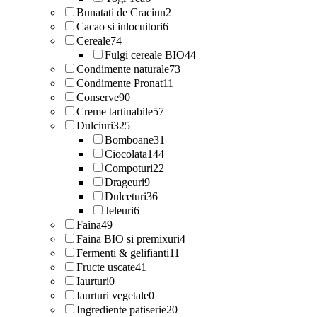
Bunatati de Craciun
2
Cacao si inlocuitori
6
Cereale
74
Fulgi cereale BIO
44
Condimente naturale
73
Condimente Pronat
11
Conserve
90
Creme tartinabile
57
Dulciuri
325
Bomboane
31
Ciocolata
144
Compoturi
22
Drageuri
9
Dulceturi
36
Jeleuri
6
Faina
49
Faina BIO si premixuri
4
Fermenti & gelifianti
11
Fructe uscate
41
Iaurturi
0
Iaurturi vegetale
0
Ingrediente patiserie
20