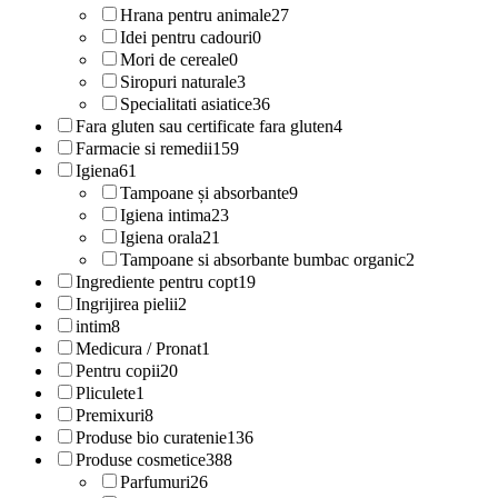
Hrana pentru animale
27
Idei pentru cadouri
0
Mori de cereale
0
Siropuri naturale
3
Specialitati asiatice
36
Fara gluten sau certificate fara gluten
4
Farmacie si remedii
159
Igiena
61
Tampoane și absorbante
9
Igiena intima
23
Igiena orala
21
Tampoane si absorbante bumbac organic
2
Ingrediente pentru copt
19
Ingrijirea pielii
2
intim
8
Medicura / Pronat
1
Pentru copii
20
Pliculete
1
Premixuri
8
Produse bio curatenie
136
Produse cosmetice
388
Parfumuri
26