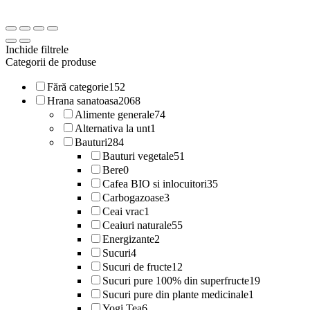
Inchide filtrele
Categorii de produse
Fără categorie
152
Hrana sanatoasa
2068
Alimente generale
74
Alternativa la unt
1
Bauturi
284
Bauturi vegetale
51
Bere
0
Cafea BIO si inlocuitori
35
Carbogazoase
3
Ceai vrac
1
Ceaiuri naturale
55
Energizante
2
Sucuri
4
Sucuri de fructe
12
Sucuri pure 100% din superfructe
19
Sucuri pure din plante medicinale
1
Yogi Tea
6