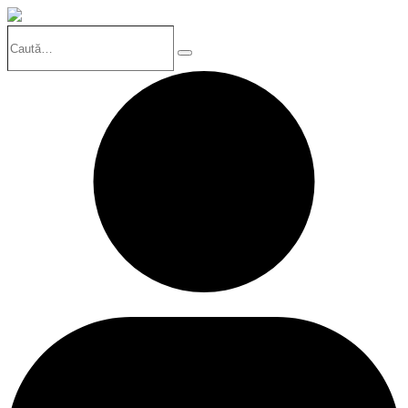
Caută…
Search