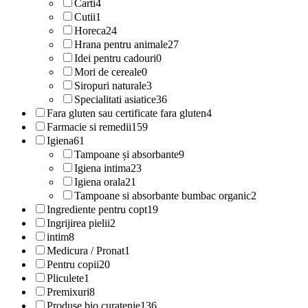
Carti
4
Cutii
1
Horeca
24
Hrana pentru animale
27
Idei pentru cadouri
0
Mori de cereale
0
Siropuri naturale
3
Specialitati asiatice
36
Fara gluten sau certificate fara gluten
4
Farmacie si remedii
159
Igiena
61
Tampoane și absorbante
9
Igiena intima
23
Igiena orala
21
Tampoane si absorbante bumbac organic
2
Ingrediente pentru copt
19
Ingrijirea pielii
2
intim
8
Medicura / Pronat
1
Pentru copii
20
Pliculete
1
Premixuri
8
Produse bio curatenie
136