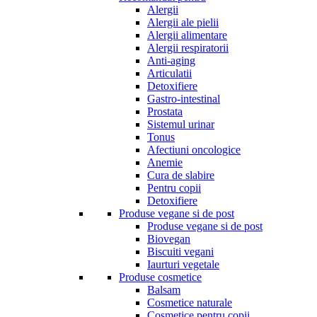
Alergii
Alergii ale pielii
Alergii alimentare
Alergii respiratorii
Anti-aging
Articulatii
Detoxifiere
Gastro-intestinal
Prostata
Sistemul urinar
Tonus
Afectiuni oncologice
Anemie
Cura de slabire
Pentru copii
Detoxifiere
Produse vegane si de post
Produse vegane si de post
Biovegan
Biscuiti vegani
Iaurturi vegetale
Produse cosmetice
Balsam
Cosmetice naturale
Cosmetice pentru copii