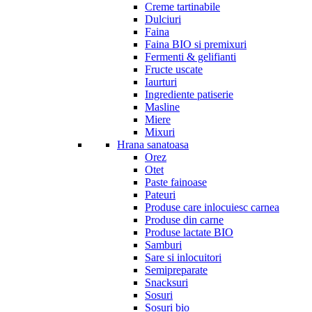
Creme tartinabile
Dulciuri
Faina
Faina BIO si premixuri
Fermenti & gelifianti
Fructe uscate
Iaurturi
Ingrediente patiserie
Masline
Miere
Mixuri
Hrana sanatoasa
Orez
Otet
Paste fainoase
Pateuri
Produse care inlocuiesc carnea
Produse din carne
Produse lactate BIO
Samburi
Sare si inlocuitori
Semipreparate
Snacksuri
Sosuri
Sosuri bio