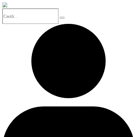
Caută…
Search