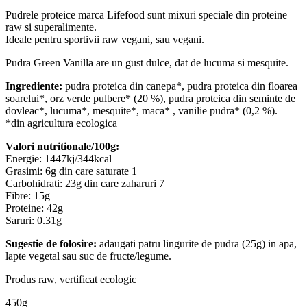
Pudrele proteice marca Lifefood sunt mixuri speciale din proteine
raw si superalimente.
Ideale pentru sportivii raw vegani, sau vegani.
Pudra Green Vanilla are un gust dulce, dat de lucuma si mesquite.
Ingrediente:
pudra proteica din canepa*, pudra proteica din floarea
soarelui*, orz verde pulbere* (20 %), pudra proteica din seminte de
dovleac*, lucuma*, mesquite*, maca* , vanilie pudra* (0,2 %).
*din agricultura ecologica
Valori nutritionale/100g:
Energie: 1447kj/344kcal
Grasimi: 6g din care saturate 1
Carbohidrati: 23g din care zaharuri 7
Fibre: 15g
Proteine: 42g
Saruri: 0.31g
Sugestie de folosire:
adaugati patru lingurite de pudra (25g) in apa,
lapte vegetal sau suc de fructe/legume.
Produs raw, vertificat ecologic
450g