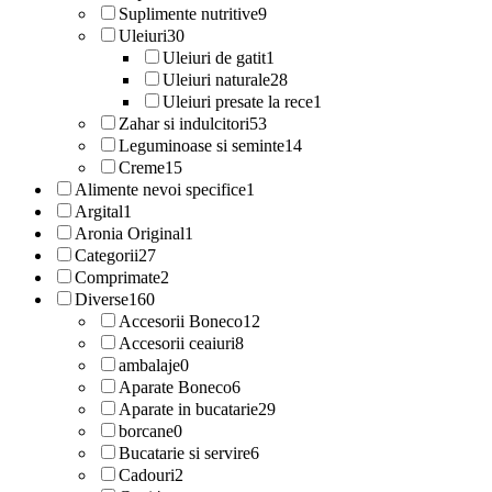
Suplimente nutritive
9
Uleiuri
30
Uleiuri de gatit
1
Uleiuri naturale
28
Uleiuri presate la rece
1
Zahar si indulcitori
53
Leguminoase si seminte
14
Creme
15
Alimente nevoi specifice
1
Argital
1
Aronia Original
1
Categorii
27
Comprimate
2
Diverse
160
Accesorii Boneco
12
Accesorii ceaiuri
8
ambalaje
0
Aparate Boneco
6
Aparate in bucatarie
29
borcane
0
Bucatarie si servire
6
Cadouri
2