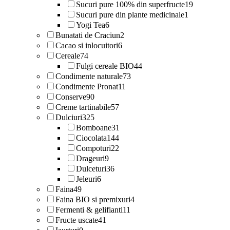
Sucuri pure 100% din superfructe
19
Sucuri pure din plante medicinale
1
Yogi Tea
6
Bunatati de Craciun
2
Cacao si inlocuitori
6
Cereale
74
Fulgi cereale BIO
44
Condimente naturale
73
Condimente Pronat
11
Conserve
90
Creme tartinabile
57
Dulciuri
325
Bomboane
31
Ciocolata
144
Compoturi
22
Drageuri
9
Dulceturi
36
Jeleuri
6
Faina
49
Faina BIO si premixuri
4
Fermenti & gelifianti
11
Fructe uscate
41