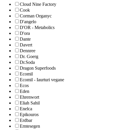
Cloud Nine Factory
Cook
Corman Organyc
D'angelo
D'OR - Metabolics
D'ora
Dante
Davert
Dennree
Dr. Goerg
Dr.Soda
Dragon Superfoods
Ecomil
Ecomil - Iaurturi vegane
Ecos
Eden
Ehrenwort
Eliah Sahil
Enelca
Epikouros
Erdbar
Erntesegen