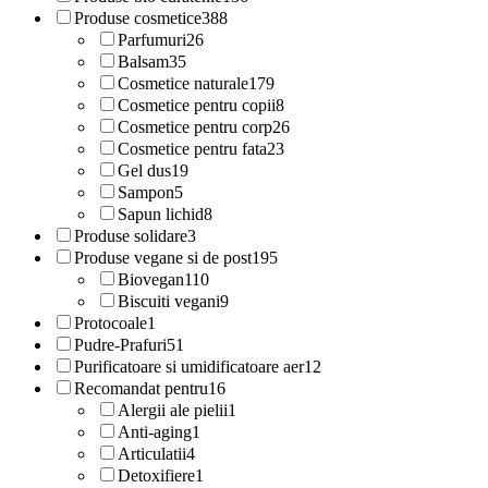
Produse cosmetice
388
Parfumuri
26
Balsam
35
Cosmetice naturale
179
Cosmetice pentru copii
8
Cosmetice pentru corp
26
Cosmetice pentru fata
23
Gel dus
19
Sampon
5
Sapun lichid
8
Produse solidare
3
Produse vegane si de post
195
Biovegan
110
Biscuiti vegani
9
Protocoale
1
Pudre-Prafuri
51
Purificatoare si umidificatoare aer
12
Recomandat pentru
16
Alergii ale pielii
1
Anti-aging
1
Articulatii
4
Detoxifiere
1