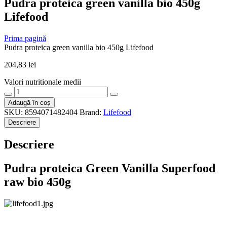
Pudra proteica green vanilla bio 450g
Lifefood
Prima pagină
Pudra proteica green vanilla bio 450g Lifefood
204,83
lei
Valori nutritionale medii
Cantitate
Pudra
Adaugă în coș
proteica
SKU:
8594071482404
Brand:
Lifefood
green
Descriere
vanilla
bio
Descriere
450g
Lifefood
Pudra proteica Green Vanilla Superfood
raw bio 450g