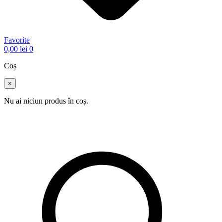
Favorite
0,00
lei
0
Coș
×
Nu ai niciun produs în coș.