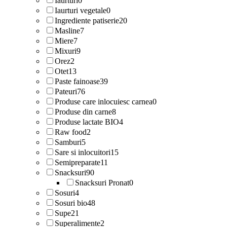
Iaurturi
0
Iaurturi vegetale
0
Ingrediente patiserie
20
Masline
7
Miere
7
Mixuri
9
Orez
2
Otet
13
Paste fainoase
39
Pateuri
76
Produse care inlocuiesc carnea
0
Produse din carne
8
Produse lactate BIO
4
Raw food
2
Samburi
5
Sare si inlocuitori
15
Semipreparate
11
Snacksuri
90
Snacksuri Pronat
0
Sosuri
4
Sosuri bio
48
Supe
21
Superalimente
2