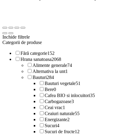
Inchide filtrele
Categorii de produse
Fără categorie
152
Hrana sanatoasa
2068
Alimente generale
74
Alternativa la unt
1
Bauturi
284
Bauturi vegetale
51
Bere
0
Cafea BIO si inlocuitori
35
Carbogazoase
3
Ceai vrac
1
Ceaiuri naturale
55
Energizante
2
Sucuri
4
Sucuri de fructe
12