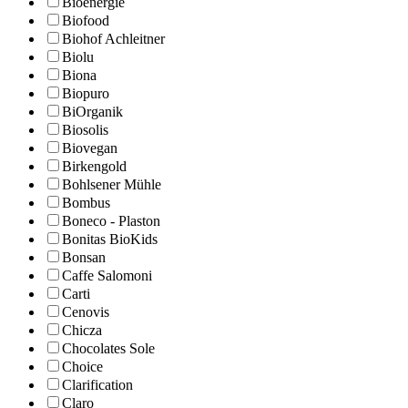
Bioenergie
Biofood
Biohof Achleitner
Biolu
Biona
Biopuro
BiOrganik
Biosolis
Biovegan
Birkengold
Bohlsener Mühle
Bombus
Boneco - Plaston
Bonitas BioKids
Bonsan
Caffe Salomoni
Carti
Cenovis
Chicza
Chocolates Sole
Choice
Clarification
Claro