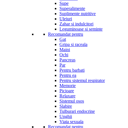
Supe
Superalimente
Suplimente nutritive
Uleiuri
Zahar si indulcitori
Leguminoase si seminte
Recomandat pentru
Gat
Gripa si raceala
Maini
Ochi
Pancreas
Par
Pentru barbati
Pentru ea
Pentru sistemul respirator
Memorie
Picioare
Relaxare
Sistemul osos
Slabire
Tulburari endocrine
Unghii
Viata sexuala
Recomandat pentru