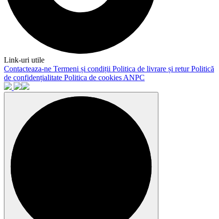
Link-uri utile
Contacteaza-ne
Termeni și condiții
Politica de livrare și retur
Politică
de confidențialitate
Politica de cookies
ANPC