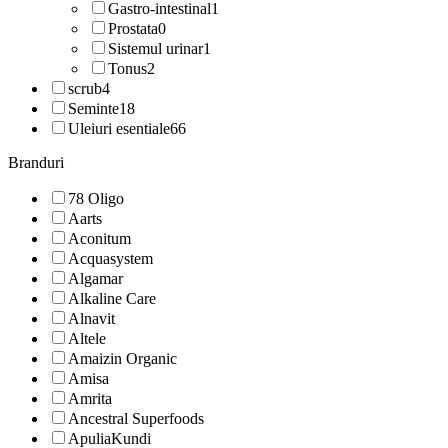
Gastro-intestinal
1
Prostata
0
Sistemul urinar
1
Tonus
2
scrub
4
Seminte
18
Uleiuri esentiale
66
Branduri
78 Oligo
Aarts
Aconitum
Acquasystem
Algamar
Alkaline Care
Alnavit
Altele
Amaizin Organic
Amisa
Amrita
Ancestral Superfoods
ApuliaKundi