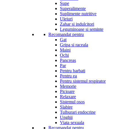
Supe
Superalimente
Suplimente nutritive
Uleiuri
Zahar si indulcitori
Leguminoase si seminte
Recomandat pentru
Gat
Gripa si raceala
Maini
Ochi
Pancreas
Par
Pentru barbati
Pentru ea
Pentru sistemul respirator
Memorie
Picioare
Relaxare
Sistemul osos
Slabire
Tulburari endocrine
Unghii
Viata sexuala
Recomandat pentru