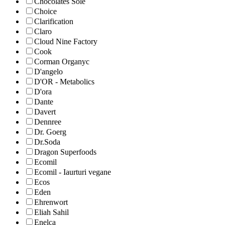
Chocolates Sole
Choice
Clarification
Claro
Cloud Nine Factory
Cook
Corman Organyc
D'angelo
D'OR - Metabolics
D'ora
Dante
Davert
Dennree
Dr. Goerg
Dr.Soda
Dragon Superfoods
Ecomil
Ecomil - Iaurturi vegane
Ecos
Eden
Ehrenwort
Eliah Sahil
Enelca