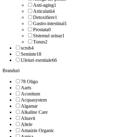
Anti-aging
1
Articulatii
4
Detoxifiere
1
Gastro-intestinal
1
Prostata
0
Sistemul urinar
1
Tonus
2
scrub
4
Seminte
18
Uleiuri esentiale
66
Branduri
78 Oligo
Aarts
Aconitum
Acquasystem
Algamar
Alkaline Care
Alnavit
Altele
Amaizin Organic
Amisa