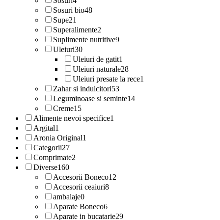
Sosuri
4
Sosuri bio
48
Supe
21
Superalimente
2
Suplimente nutritive
9
Uleiuri
30
Uleiuri de gatit
1
Uleiuri naturale
28
Uleiuri presate la rece
1
Zahar si indulcitori
53
Leguminoase si seminte
14
Creme
15
Alimente nevoi specifice
1
Argital
1
Aronia Original
1
Categorii
27
Comprimate
2
Diverse
160
Accesorii Boneco
12
Accesorii ceaiuri
8
ambalaje
0
Aparate Boneco
6
Aparate in bucatarie
29