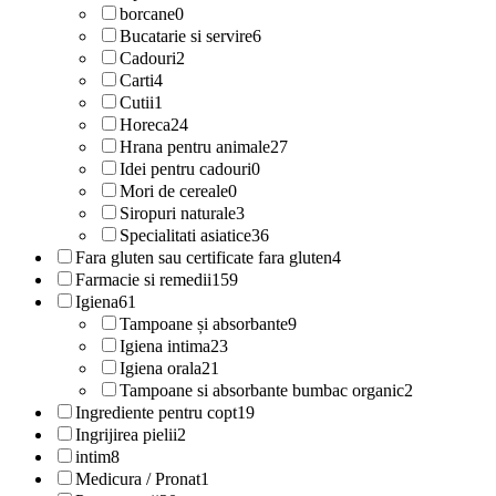
borcane
0
Bucatarie si servire
6
Cadouri
2
Carti
4
Cutii
1
Horeca
24
Hrana pentru animale
27
Idei pentru cadouri
0
Mori de cereale
0
Siropuri naturale
3
Specialitati asiatice
36
Fara gluten sau certificate fara gluten
4
Farmacie si remedii
159
Igiena
61
Tampoane și absorbante
9
Igiena intima
23
Igiena orala
21
Tampoane si absorbante bumbac organic
2
Ingrediente pentru copt
19
Ingrijirea pielii
2
intim
8
Medicura / Pronat
1