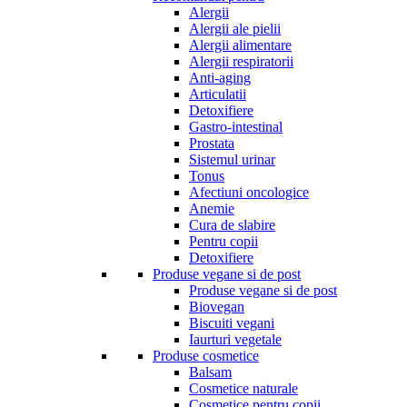
Alergii
Alergii ale pielii
Alergii alimentare
Alergii respiratorii
Anti-aging
Articulatii
Detoxifiere
Gastro-intestinal
Prostata
Sistemul urinar
Tonus
Afectiuni oncologice
Anemie
Cura de slabire
Pentru copii
Detoxifiere
Produse vegane si de post
Produse vegane si de post
Biovegan
Biscuiti vegani
Iaurturi vegetale
Produse cosmetice
Balsam
Cosmetice naturale
Cosmetice pentru copii