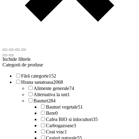
Inchide filtrele
Categorii de produse
Fără categorie
152
Hrana sanatoasa
2068
Alimente generale
74
Alternativa la unt
1
Bauturi
284
Bauturi vegetale
51
Bere
0
Cafea BIO si inlocuitori
35
Carbogazoase
3
Ceai vrac
1
Ceaiuri naturale
55