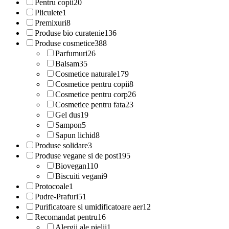
Pentru copii
20
Pliculete
1
Premixuri
8
Produse bio curatenie
136
Produse cosmetice
388
Parfumuri
26
Balsam
35
Cosmetice naturale
179
Cosmetice pentru copii
8
Cosmetice pentru corp
26
Cosmetice pentru fata
23
Gel dus
19
Sampon
5
Sapun lichid
8
Produse solidare
3
Produse vegane si de post
195
Biovegan
110
Biscuiti vegani
9
Protocoale
1
Pudre-Prafuri
51
Purificatoare si umidificatoare aer
12
Recomandat pentru
16
Alergii ale pielii
1