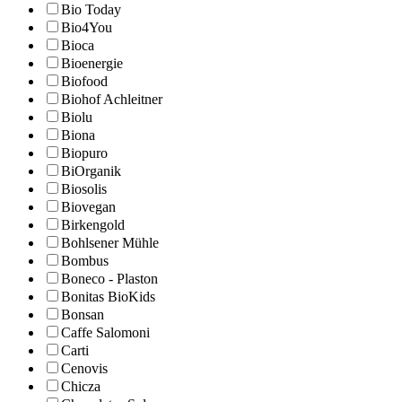
Bio Today
Bio4You
Bioca
Bioenergie
Biofood
Biohof Achleitner
Biolu
Biona
Biopuro
BiOrganik
Biosolis
Biovegan
Birkengold
Bohlsener Mühle
Bombus
Boneco - Plaston
Bonitas BioKids
Bonsan
Caffe Salomoni
Carti
Cenovis
Chicza