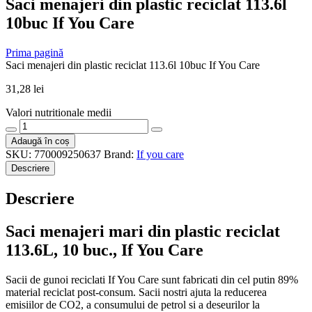
Saci menajeri din plastic reciclat 113.6l
10buc If You Care
Prima pagină
Saci menajeri din plastic reciclat 113.6l 10buc If You Care
31,28
lei
Valori nutritionale medii
Cantitate
Saci
Adaugă în coș
menajeri
SKU:
770009250637
Brand:
If you care
din
Descriere
plastic
reciclat
Descriere
113.6l
10buc
If
Saci menajeri mari din plastic reciclat
You
113.6L, 10 buc., If You Care
Care
Sacii de gunoi reciclati If You Care sunt fabricati din cel putin 89%
material reciclat post-consum. Sacii nostri ajuta la reducerea
emisiilor de CO2, a consumului de petrol si a deseurilor la