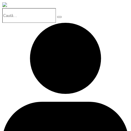
Caută…
Search