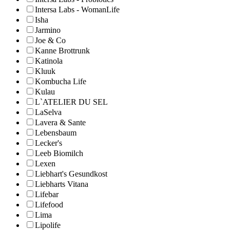
Intersa Labs - WomanLife
Isha
Jarmino
Joe & Co
Kanne Brottrunk
Katinola
Kluuk
Kombucha Life
Kulau
L`ATELIER DU SEL
LaSelva
Lavera & Sante
Lebensbaum
Lecker's
Leeb Biomilch
Lexen
Liebhart's Gesundkost
Liebharts Vitana
Lifebar
Lifefood
Lima
Lipolife