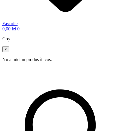
Favorite
0,00
lei
0
Coș
×
Nu ai niciun produs în coș.