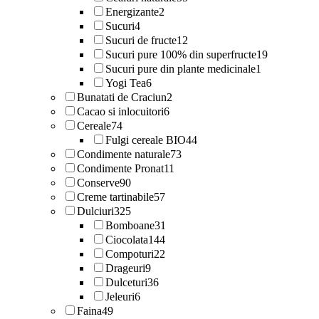
Energizante
2
Sucuri
4
Sucuri de fructe
12
Sucuri pure 100% din superfructe
19
Sucuri pure din plante medicinale
1
Yogi Tea
6
Bunatati de Craciun
2
Cacao si inlocuitori
6
Cereale
74
Fulgi cereale BIO
44
Condimente naturale
73
Condimente Pronat
11
Conserve
90
Creme tartinabile
57
Dulciuri
325
Bomboane
31
Ciocolata
144
Compoturi
22
Drageuri
9
Dulceturi
36
Jeleuri
6
Faina
49