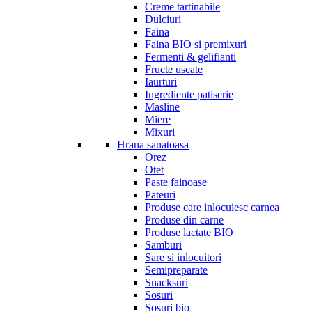
Creme tartinabile
Dulciuri
Faina
Faina BIO si premixuri
Fermenti & gelifianti
Fructe uscate
Iaurturi
Ingrediente patiserie
Masline
Miere
Mixuri
Hrana sanatoasa
Orez
Otet
Paste fainoase
Pateuri
Produse care inlocuiesc carnea
Produse din carne
Produse lactate BIO
Samburi
Sare si inlocuitori
Semipreparate
Snacksuri
Sosuri
Sosuri bio