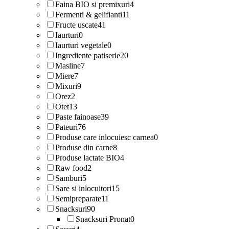
Faina BIO si premixuri
4
Fermenti & gelifianti
11
Fructe uscate
41
Iaurturi
0
Iaurturi vegetale
0
Ingrediente patiserie
20
Masline
7
Miere
7
Mixuri
9
Orez
2
Otet
13
Paste fainoase
39
Pateuri
76
Produse care inlocuiesc carnea
0
Produse din carne
8
Produse lactate BIO
4
Raw food
2
Samburi
5
Sare si inlocuitori
15
Semipreparate
11
Snacksuri
90
Snacksuri Pronat
0