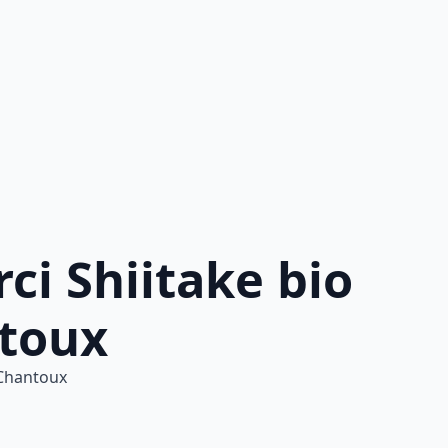
ci Shiitake bio
ntoux
 Chantoux