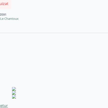
uizat
0591
 Le Chantoux
retur