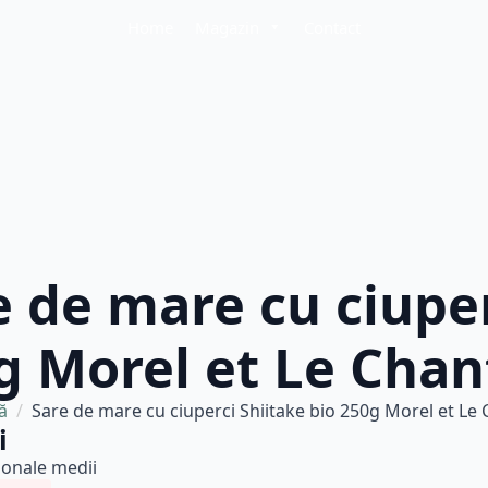
Home
Magazin
Contact
e de mare cu ciuper
g Morel et Le Cha
ă
Sare de mare cu ciuperci Shiitake bio 250g Morel et Le
i
tionale medii