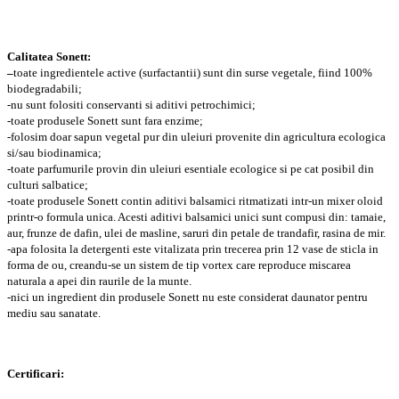
Calitatea Sonett:
–
toate ingredientele active (surfactantii) sunt din surse vegetale, fiind 100%
biodegradabili;
-nu sunt folositi conservanti si aditivi petrochimici;
-toate produsele Sonett sunt fara enzime;
-folosim doar sapun vegetal pur din uleiuri provenite din agricultura ecologica
si/sau biodinamica;
-toate parfumurile provin din uleiuri esentiale ecologice si pe cat posibil din
culturi salbatice;
-toate produsele Sonett contin aditivi balsamici ritmatizati intr-un mixer oloid
printr-o formula unica. Acesti aditivi balsamici unici sunt compusi din: tamaie,
aur, frunze de dafin, ulei de masline, saruri din petale de trandafir, rasina de mir.
-apa folosita la detergenti este vitalizata prin trecerea prin 12 vase de sticla in
forma de ou, creandu-se un sistem de tip vortex care reproduce miscarea
naturala a apei din raurile de la munte.
-nici un ingredient din produsele Sonett nu este considerat daunator pentru
mediu sau sanatate.
Certificari: