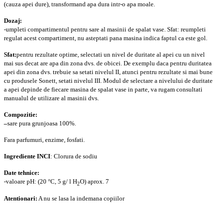
(cauza apei dure), transformand apa dura intr-o apa moale.
Dozaj:
-umpleti compartimentul pentru sare al masinii de spalat vase. Sfat: reumpleti
regulat acest compartiment, nu asteptati pana masina indica faptul ca este gol.
Sfat:
pentru rezultate optime, selectati un nivel de duritate al apei cu un nivel
mai sus decat are apa din zona dvs. de obicei. De exemplu daca pentru duritatea
apei din zona dvs. trebuie sa setati nivelul II, atunci pentru rezultate si mai bune
cu produsele Sonett, setati nivelul III. Modul de selectare a nivelului de duritate
a apei depinde de fiecare masina de spalat vase in parte, va rugam consultati
manualul de utilizare al masinii dvs.
Compozitie:
–
sare pura grunjoasa 100%.
Fara parfumuri, enzime, fosfati.
Ingrediente INCI
: Clorura de sodiu
Date tehnice:
-valoare pH: (20 °C, 5 g/ l H
O) aprox. 7
2
Atentionari:
A nu se lasa la indemana copiilor