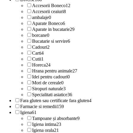
Accesorii Boneco
12
Accesorii ceaiuri
8
ambalaje
0
Aparate Boneco
6
Aparate in bucatarie
29
borcane
0
Bucatarie si servire
6
Cadouri
2
Carti
4
Cutii
1
Horeca
24
Hrana pentru animale
27
Idei pentru cadouri
0
Mori de cereale
0
Siropuri naturale
3
Specialitati asiatice
36
Fara gluten sau certificate fara gluten
4
Farmacie si remedii
159
Igiena
61
Tampoane și absorbante
9
Igiena intima
23
Igiena orala
21