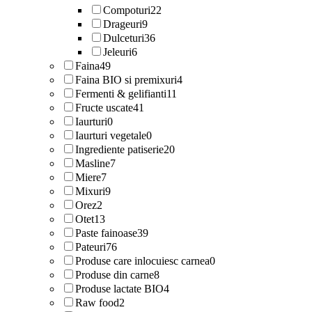
Compoturi
22
Drageuri
9
Dulceturi
36
Jeleuri
6
Faina
49
Faina BIO si premixuri
4
Fermenti & gelifianti
11
Fructe uscate
41
Iaurturi
0
Iaurturi vegetale
0
Ingrediente patiserie
20
Masline
7
Miere
7
Mixuri
9
Orez
2
Otet
13
Paste fainoase
39
Pateuri
76
Produse care inlocuiesc carnea
0
Produse din carne
8
Produse lactate BIO
4
Raw food
2