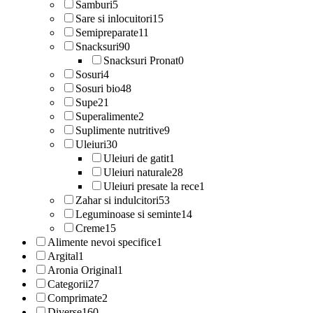
Samburi
5
Sare si inlocuitori
15
Semipreparate
11
Snacksuri
90
Snacksuri Pronat
0
Sosuri
4
Sosuri bio
48
Supe
21
Superalimente
2
Suplimente nutritive
9
Uleiuri
30
Uleiuri de gatit
1
Uleiuri naturale
28
Uleiuri presate la rece
1
Zahar si indulcitori
53
Leguminoase si seminte
14
Creme
15
Alimente nevoi specifice
1
Argital
1
Aronia Original
1
Categorii
27
Comprimate
2
Diverse
160