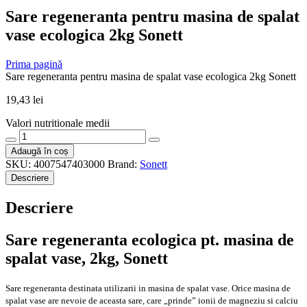
Sare regeneranta pentru masina de spalat
vase ecologica 2kg Sonett
Prima pagină
Sare regeneranta pentru masina de spalat vase ecologica 2kg Sonett
19,43
lei
Valori nutritionale medii
Cantitate
Sare
Adaugă în coș
regeneranta
SKU:
4007547403000
Brand:
Sonett
pentru
Descriere
masina
de
Descriere
spalat
vase
ecologica
Sare regeneranta ecologica pt. masina de
2kg
spalat vase, 2kg, Sonett
Sonett
Sare regeneranta destinata utilizarii in masina de spalat vase. Orice masina de
spalat vase are nevoie de aceasta sare, care „prinde” ionii de magneziu si calciu