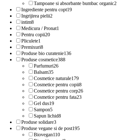
Tampoane si absorbante bumbac organic
2
Ingrediente pentru copt
19
Ingrijirea pielii
2
intim
8
Medicura / Pronat
1
Pentru copii
20
Pliculete
1
Premixuri
8
Produse bio curatenie
136
Produse cosmetice
388
Parfumuri
26
Balsam
35
Cosmetice naturale
179
Cosmetice pentru copii
8
Cosmetice pentru corp
26
Cosmetice pentru fata
23
Gel dus
19
Sampon
5
Sapun lichid
8
Produse solidare
3
Produse vegane si de post
195
Biovegan
110