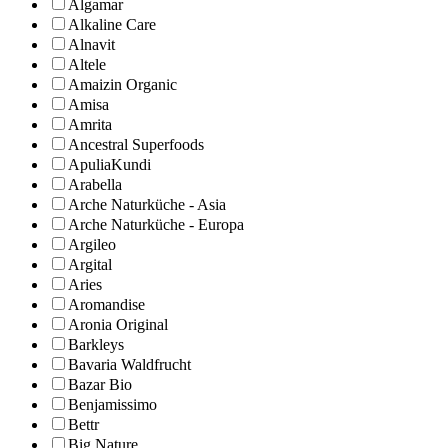
Algamar
Alkaline Care
Alnavit
Altele
Amaizin Organic
Amisa
Amrita
Ancestral Superfoods
ApuliaKundi
Arabella
Arche Naturküche - Asia
Arche Naturküche - Europa
Argileo
Argital
Aries
Aromandise
Aronia Original
Barkleys
Bavaria Waldfrucht
Bazar Bio
Benjamissimo
Bettr
Big Nature