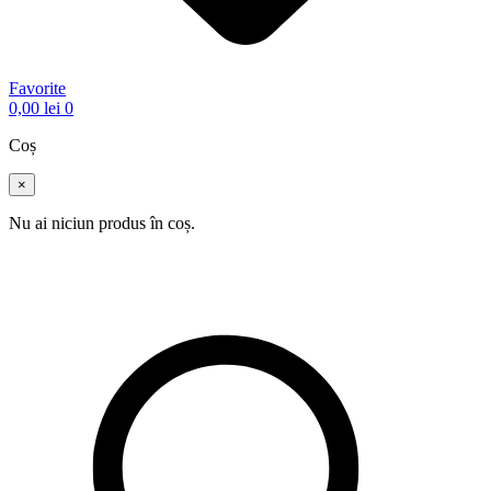
Favorite
0,00
lei
0
Coș
×
Nu ai niciun produs în coș.