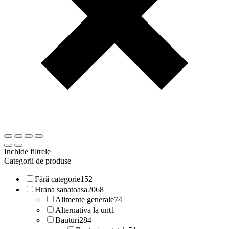
Inchide filtrele
Categorii de produse
Fără categorie
152
Hrana sanatoasa
2068
Alimente generale
74
Alternativa la unt
1
Bauturi
284