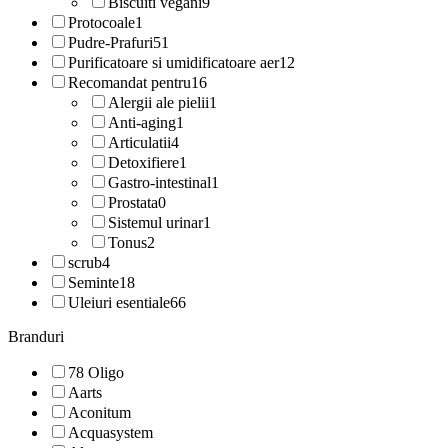
Biscuiti vegani
9
Protocoale
1
Pudre-Prafuri
51
Purificatoare si umidificatoare aer
12
Recomandat pentru
16
Alergii ale pielii
1
Anti-aging
1
Articulatii
4
Detoxifiere
1
Gastro-intestinal
1
Prostata
0
Sistemul urinar
1
Tonus
2
scrub
4
Seminte
18
Uleiuri esentiale
66
Branduri
78 Oligo
Aarts
Aconitum
Acquasystem