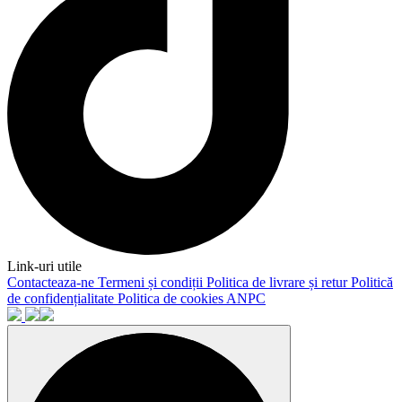
Link-uri utile
Contacteaza-ne
Termeni și condiții
Politica de livrare și retur
Politică
de confidențialitate
Politica de cookies
ANPC