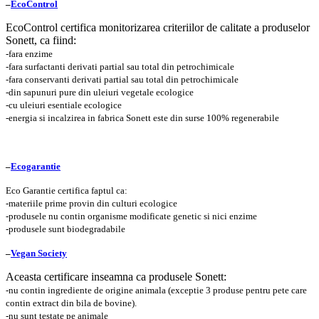
–
EcoControl
EcoControl certifica monitorizarea criteriilor de calitate a produselor
Sonett, ca fiind:
-fara enzime
-fara surfactanti derivati partial sau total din petrochimicale
-fara conservanti derivati partial sau total din petrochimicale
-din sapunuri pure din uleiuri vegetale ecologice
-cu uleiuri esentiale ecologice
-energia si incalzirea in fabrica Sonett este din surse 100% regenerabile
–
Ecogarantie
Eco Garantie certifica faptul ca:
-materiile prime provin din culturi ecologice
-produsele nu contin organisme modificate genetic si nici enzime
-produsele sunt biodegradabile
–
Vegan Society
Aceasta certificare inseamna ca produsele Sonett:
-nu contin ingrediente de origine animala (exceptie 3 produse pentru pete care
contin extract din bila de bovine).
-nu sunt testate pe animale