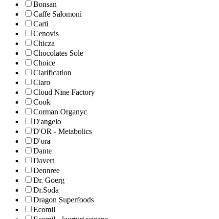
Bonsan
Caffe Salomoni
Carti
Cenovis
Chicza
Chocolates Sole
Choice
Clarification
Claro
Cloud Nine Factory
Cook
Corman Organyc
D'angelo
D'OR - Metabolics
D'ora
Dante
Davert
Dennree
Dr. Goerg
Dr.Soda
Dragon Superfoods
Ecomil