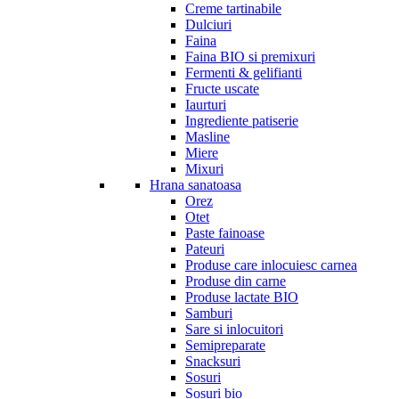
Creme tartinabile
Dulciuri
Faina
Faina BIO si premixuri
Fermenti & gelifianti
Fructe uscate
Iaurturi
Ingrediente patiserie
Masline
Miere
Mixuri
Hrana sanatoasa
Orez
Otet
Paste fainoase
Pateuri
Produse care inlocuiesc carnea
Produse din carne
Produse lactate BIO
Samburi
Sare si inlocuitori
Semipreparate
Snacksuri
Sosuri
Sosuri bio