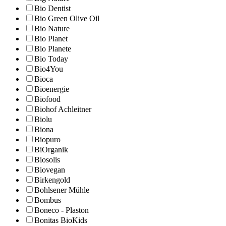
Bio Dentist
Bio Green Olive Oil
Bio Nature
Bio Planet
Bio Planete
Bio Today
Bio4You
Bioca
Bioenergie
Biofood
Biohof Achleitner
Biolu
Biona
Biopuro
BiOrganik
Biosolis
Biovegan
Birkengold
Bohlsener Mühle
Bombus
Boneco - Plaston
Bonitas BioKids