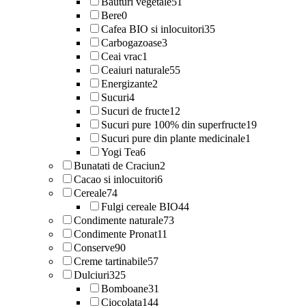
Bauturi vegetale
51
Bere
0
Cafea BIO si inlocuitori
35
Carbogazoase
3
Ceai vrac
1
Ceaiuri naturale
55
Energizante
2
Sucuri
4
Sucuri de fructe
12
Sucuri pure 100% din superfructe
19
Sucuri pure din plante medicinale
1
Yogi Tea
6
Bunatati de Craciun
2
Cacao si inlocuitori
6
Cereale
74
Fulgi cereale BIO
44
Condimente naturale
73
Condimente Pronat
11
Conserve
90
Creme tartinabile
57
Dulciuri
325
Bomboane
31
Ciocolata
144