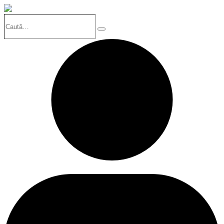
Caută…
Search