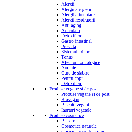
Alergii
Alergii ale pielii
Alergii alimentare
Alergii respiratorii
Anti-aging
Articulatii
Detoxifiere
Gastro-intestinal
Prostata
Sistemul urinar
Tonus
Afectiuni oncologice
Anemie
Cura de slabire
Pentru copii
Detoxifiere
Produse vegane si de post
Produse vegane si de post
Biovegan
Biscuiti vegani
Iaurturi vegetale
Produse cosmetice
Balsam
Cosmetice naturale
Cosmetice pentru copii