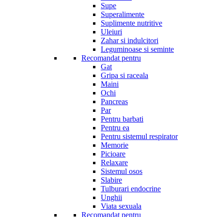
Supe
Superalimente
Suplimente nutritive
Uleiuri
Zahar si indulcitori
Leguminoase si seminte
Recomandat pentru
Gat
Gripa si raceala
Maini
Ochi
Pancreas
Par
Pentru barbati
Pentru ea
Pentru sistemul respirator
Memorie
Picioare
Relaxare
Sistemul osos
Slabire
Tulburari endocrine
Unghii
Viata sexuala
Recomandat pentru