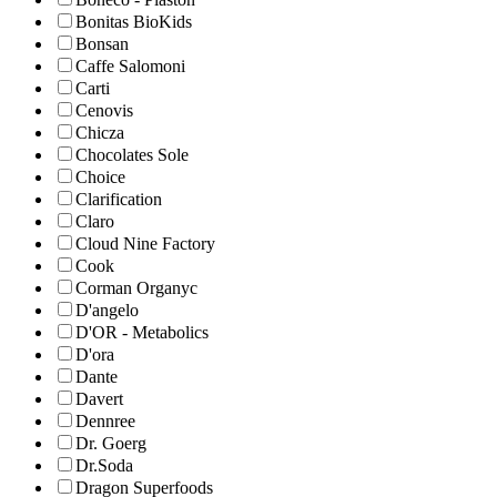
Bonitas BioKids
Bonsan
Caffe Salomoni
Carti
Cenovis
Chicza
Chocolates Sole
Choice
Clarification
Claro
Cloud Nine Factory
Cook
Corman Organyc
D'angelo
D'OR - Metabolics
D'ora
Dante
Davert
Dennree
Dr. Goerg
Dr.Soda
Dragon Superfoods