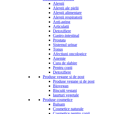
Alergii
Alergii ale pielii
Alergii alimentare
Alergii respiratorii
Anti-aging
Articulatii
Detoxifiere
Gastro-intestinal
Prostata
Sistemul urinar
Tonus
Afectiuni oncologice
Anemie
Cura de slabire
Pentru copii
Detoxifiere
Produse vegane si de post
Produse vegane si de post
Biovegan
Biscuiti vegani
Iaurturi vegetale
Produse cosmetice
Balsam
Cosmetice naturale
Cosmetice pentru copii