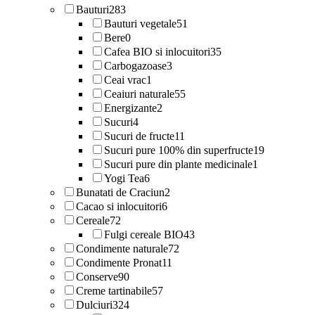
Bauturi
283
Bauturi vegetale
51
Bere
0
Cafea BIO si inlocuitori
35
Carbogazoase
3
Ceai vrac
1
Ceaiuri naturale
55
Energizante
2
Sucuri
4
Sucuri de fructe
11
Sucuri pure 100% din superfructe
19
Sucuri pure din plante medicinale
1
Yogi Tea
6
Bunatati de Craciun
2
Cacao si inlocuitori
6
Cereale
72
Fulgi cereale BIO
43
Condimente naturale
72
Condimente Pronat
11
Conserve
90
Creme tartinabile
57
Dulciuri
324