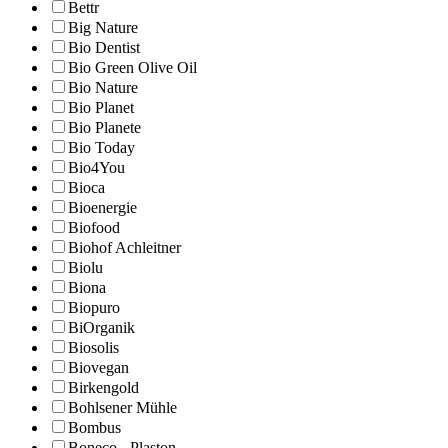
Bettr
Big Nature
Bio Dentist
Bio Green Olive Oil
Bio Nature
Bio Planet
Bio Planete
Bio Today
Bio4You
Bioca
Bioenergie
Biofood
Biohof Achleitner
Biolu
Biona
Biopuro
BiOrganik
Biosolis
Biovegan
Birkengold
Bohlsener Mühle
Bombus
Boneco - Plaston