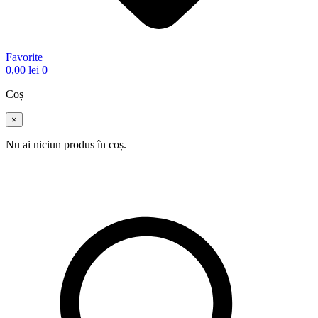
Favorite
0,00
lei
0
Coș
×
Nu ai niciun produs în coș.