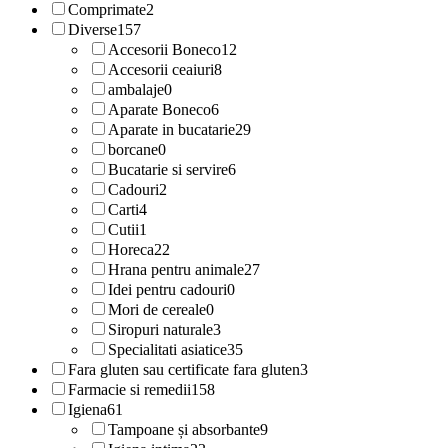
Comprimate
2
Diverse
157
Accesorii Boneco
12
Accesorii ceaiuri
8
ambalaje
0
Aparate Boneco
6
Aparate in bucatarie
29
borcane
0
Bucatarie si servire
6
Cadouri
2
Carti
4
Cutii
1
Horeca
22
Hrana pentru animale
27
Idei pentru cadouri
0
Mori de cereale
0
Siropuri naturale
3
Specialitati asiatice
35
Fara gluten sau certificate fara gluten
3
Farmacie si remedii
158
Igiena
61
Tampoane și absorbante
9