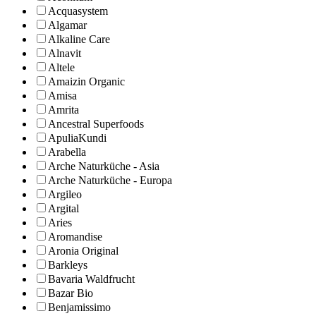
Acquasystem
Algamar
Alkaline Care
Alnavit
Altele
Amaizin Organic
Amisa
Amrita
Ancestral Superfoods
ApuliaKundi
Arabella
Arche Naturküche - Asia
Arche Naturküche - Europa
Argileo
Argital
Aries
Aromandise
Aronia Original
Barkleys
Bavaria Waldfrucht
Bazar Bio
Benjamissimo