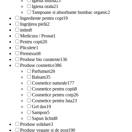
Igiena intima
23
Igiena orala
21
Tampoane si absorbante bumbac organic
2
Ingrediente pentru copt
19
Ingrijirea pielii
2
intim
8
Medicura / Pronat
1
Pentru copii
20
Pliculete
1
Premixuri
8
Produse bio curatenie
136
Produse cosmetice
386
Parfumuri
26
Balsam
35
Cosmetice naturale
177
Cosmetice pentru copii
8
Cosmetice pentru corp
26
Cosmetice pentru fata
23
Gel dus
19
Sampon
5
Sapun lichid
8
Produse solidare
3
Produse vegane si de post
190