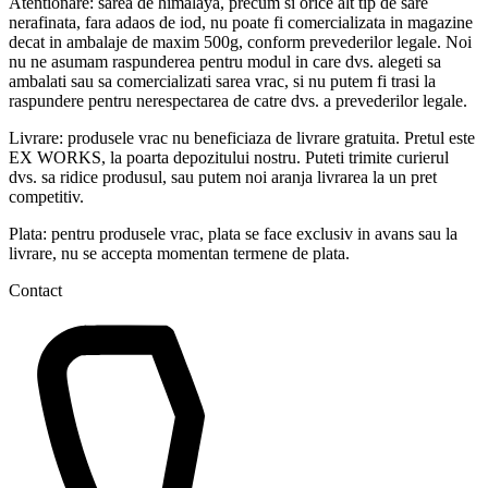
Atentionare: sarea de himalaya, precum si orice alt tip de sare
nerafinata, fara adaos de iod, nu poate fi comercializata in magazine
decat in ambalaje de maxim 500g, conform prevederilor legale. Noi
nu ne asumam raspunderea pentru modul in care dvs. alegeti sa
ambalati sau sa comercializati sarea vrac, si nu putem fi trasi la
raspundere pentru nerespectarea de catre dvs. a prevederilor legale.
Livrare: produsele vrac nu beneficiaza de livrare gratuita. Pretul este
EX WORKS, la poarta depozitului nostru. Puteti trimite curierul
dvs. sa ridice produsul, sau putem noi aranja livrarea la un pret
competitiv.
Plata: pentru produsele vrac, plata se face exclusiv in avans sau la
livrare, nu se accepta momentan termene de plata.
Contact