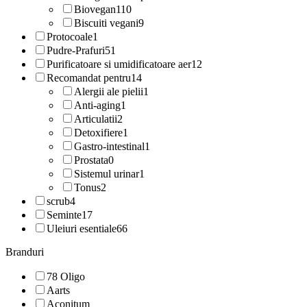
Biovegan
110
Biscuiti vegani
9
Protocoale
1
Pudre-Prafuri
51
Purificatoare si umidificatoare aer
12
Recomandat pentru
14
Alergii ale pielii
1
Anti-aging
1
Articulatii
2
Detoxifiere
1
Gastro-intestinal
1
Prostata
0
Sistemul urinar
1
Tonus
2
scrub
4
Seminte
17
Uleiuri esentiale
66
Branduri
78 Oligo
Aarts
Aconitum