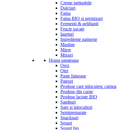
Creme tartinabile
Dulciuri
Faina
Faina BIO si premixuri
Fermenti & gelifianti
Fructe uscate
Iaurturi
Ingrediente patiserie
Masline
Miere
Mixuri
Hrana sanatoasa
Orez
Otet
Paste fainoase
Pateuri
Produse care inlocuiesc carnea
Produse din carne
Produse lactate BIO
Samburi
Sare si inlocuitori
Semipreparate
Snacksuri
Sosuri
Sosuri bio