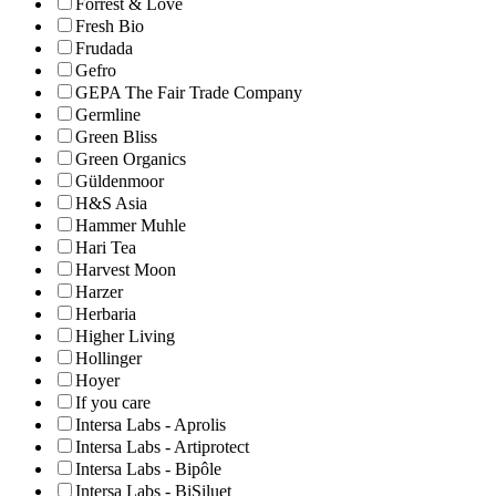
Forrest & Love
Fresh Bio
Frudada
Gefro
GEPA The Fair Trade Company
Germline
Green Bliss
Green Organics
Güldenmoor
H&S Asia
Hammer Muhle
Hari Tea
Harvest Moon
Harzer
Herbaria
Higher Living
Hollinger
Hoyer
If you care
Intersa Labs - Aprolis
Intersa Labs - Artiprotect
Intersa Labs - Bipôle
Intersa Labs - BiSiluet