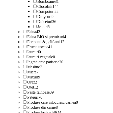
Bomboane
31
Ciocolata
144
Compoturi
22
Drageuri
9
Dulceturi
36
Jeleuri
5
Faina
42
Faina BIO si premixuri
4
Fermenti & gelifianti
12
Fructe uscate
41
Iaurturi
0
Iaurturi vegetale
0
Ingrediente patiserie
20
Masline
7
Miere
7
Mixuri
9
Orez
2
Otet
12
Paste fainoase
39
Pateuri
76
Produse care inlocuiesc carnea
0
Produse din carne
8
Produse lactate BIO
4