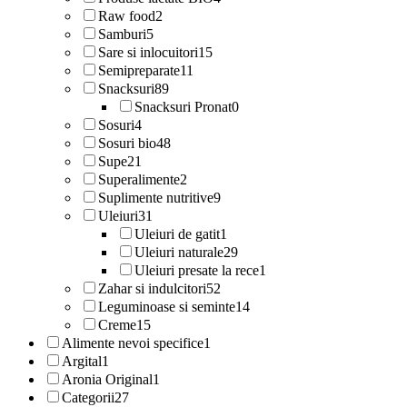
Raw food
2
Samburi
5
Sare si inlocuitori
15
Semipreparate
11
Snacksuri
89
Snacksuri Pronat
0
Sosuri
4
Sosuri bio
48
Supe
21
Superalimente
2
Suplimente nutritive
9
Uleiuri
31
Uleiuri de gatit
1
Uleiuri naturale
29
Uleiuri presate la rece
1
Zahar si indulcitori
52
Leguminoase si seminte
14
Creme
15
Alimente nevoi specifice
1
Argital
1
Aronia Original
1
Categorii
27