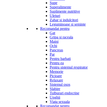
Supe
Superalimente
Suplimente nutritive
Uleiuri
Zahar si indulcitori
Leguminoase si seminte
Recomandat pentru
Gat
Gripa si raceala
Maini
Ochi
Pancreas
Par
Pentru barbati
Pentru ea
Pentru sistemul respirator
Memorie
Picioare
Relaxare
Sistemul osos
Slabire
Tulburari endocrine
Unghii
Viata sexuala
Recomandat pentru