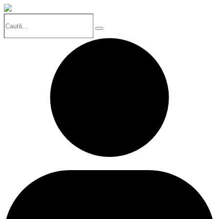
Caută…
Search