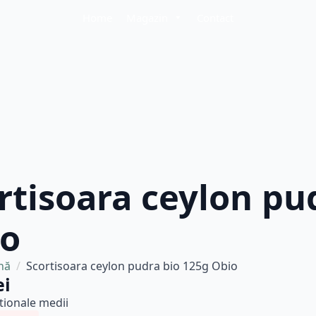
Home
Magazin
Contact
rtisoara ceylon pu
io
nă
Scortisoara ceylon pudra bio 125g Obio
ei
itionale medii