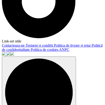
Link-uri utile
Contacteaza-ne
Termeni și condiții
Politica de livrare și retur
Politică
de confidențialitate
Politica de cookies
ANPC