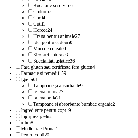
Bucatarie si servire
6
Cadouri
2
Carti
4
Cutii
1
Horeca
24
Hrana pentru animale
27
Idei pentru cadouri
0
Mori de cereale
0
Siropuri naturale
3
Specialitati asiatice
36
Fara gluten sau certificate fara gluten
4
Farmacie si remedii
159
Igiena
61
Tampoane și absorbante
9
Igiena intima
23
Igiena orala
21
Tampoane si absorbante bumbac organic
2
Ingrediente pentru copt
19
Ingrijirea pielii
2
intim
8
Medicura / Pronat
1
Pentru copii
20