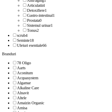
Anti-aging
1
Articulatii
4
Detoxifiere
1
Gastro-intestinal
1
Prostata
0
Sistemul urinar
1
Tonus
2
scrub
4
Seminte
18
Uleiuri esentiale
66
Branduri
78 Oligo
Aarts
Aconitum
Acquasystem
Algamar
Alkaline Care
Alnavit
Altele
Amaizin Organic
Amisa