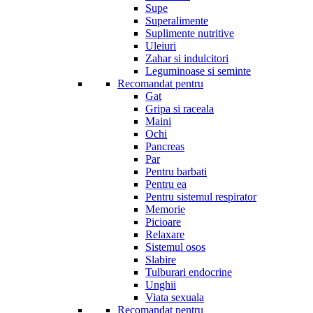
Supe
Superalimente
Suplimente nutritive
Uleiuri
Zahar si indulcitori
Leguminoase si seminte
Recomandat pentru
Gat
Gripa si raceala
Maini
Ochi
Pancreas
Par
Pentru barbati
Pentru ea
Pentru sistemul respirator
Memorie
Picioare
Relaxare
Sistemul osos
Slabire
Tulburari endocrine
Unghii
Viata sexuala
Recomandat pentru