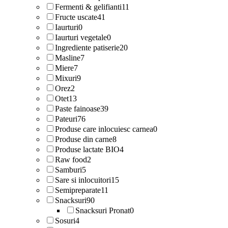
Fermenti & gelifianti
11
Fructe uscate
41
Iaurturi
0
Iaurturi vegetale
0
Ingrediente patiserie
20
Masline
7
Miere
7
Mixuri
9
Orez
2
Otet
13
Paste fainoase
39
Pateuri
76
Produse care inlocuiesc carnea
0
Produse din carne
8
Produse lactate BIO
4
Raw food
2
Samburi
5
Sare si inlocuitori
15
Semipreparate
11
Snacksuri
90
Snacksuri Pronat
0
Sosuri
4