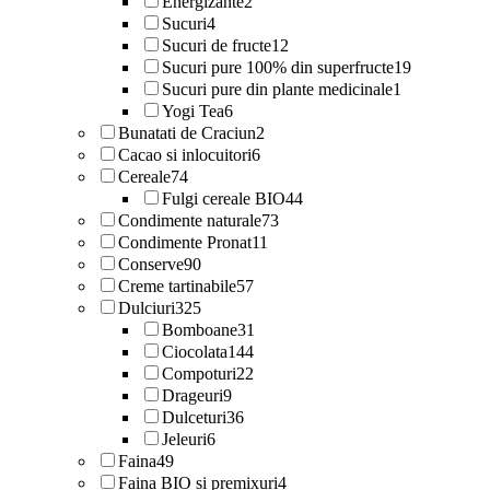
Energizante
2
Sucuri
4
Sucuri de fructe
12
Sucuri pure 100% din superfructe
19
Sucuri pure din plante medicinale
1
Yogi Tea
6
Bunatati de Craciun
2
Cacao si inlocuitori
6
Cereale
74
Fulgi cereale BIO
44
Condimente naturale
73
Condimente Pronat
11
Conserve
90
Creme tartinabile
57
Dulciuri
325
Bomboane
31
Ciocolata
144
Compoturi
22
Drageuri
9
Dulceturi
36
Jeleuri
6
Faina
49
Faina BIO si premixuri
4