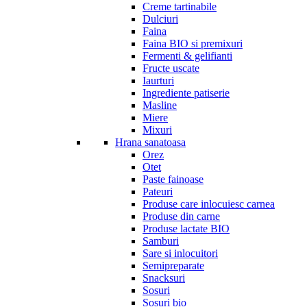
Creme tartinabile
Dulciuri
Faina
Faina BIO si premixuri
Fermenti & gelifianti
Fructe uscate
Iaurturi
Ingrediente patiserie
Masline
Miere
Mixuri
Hrana sanatoasa
Orez
Otet
Paste fainoase
Pateuri
Produse care inlocuiesc carnea
Produse din carne
Produse lactate BIO
Samburi
Sare si inlocuitori
Semipreparate
Snacksuri
Sosuri
Sosuri bio