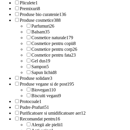
Pliculete
1
Premixuri
8
Produse bio curatenie
136
Produse cosmetice
388
Parfumuri
26
Balsam
35
Cosmetice naturale
179
Cosmetice pentru copii
8
Cosmetice pentru corp
26
Cosmetice pentru fata
23
Gel dus
19
Sampon
5
Sapun lichid
8
Produse solidare
3
Produse vegane si de post
195
Biovegan
110
Biscuiti vegani
9
Protocoale
1
Pudre-Prafuri
51
Purificatoare si umidificatoare aer
12
Recomandat pentru
16
Alergii ale pielii
1