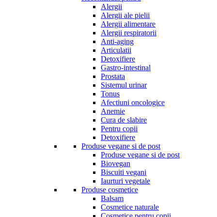
Alergii
Alergii ale pielii
Alergii alimentare
Alergii respiratorii
Anti-aging
Articulatii
Detoxifiere
Gastro-intestinal
Prostata
Sistemul urinar
Tonus
Afectiuni oncologice
Anemie
Cura de slabire
Pentru copii
Detoxifiere
Produse vegane si de post
Produse vegane si de post
Biovegan
Biscuiti vegani
Iaurturi vegetale
Produse cosmetice
Balsam
Cosmetice naturale
Cosmetice pentru copii