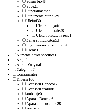
Sosuri bio
48
Supe
21
Superalimente
2
Suplimente nutritive
9
Uleiuri
30
Uleiuri de gatit
1
Uleiuri naturale
28
Uleiuri presate la rece
1
Zahar si indulcitori
53
Leguminoase si seminte
14
Creme
15
Alimente nevoi specifice
1
Argital
1
Aronia Original
1
Categorii
27
Comprimate
2
Diverse
160
Accesorii Boneco
12
Accesorii ceaiuri
8
ambalaje
0
Aparate Boneco
6
Aparate in bucatarie
29
borcane
0