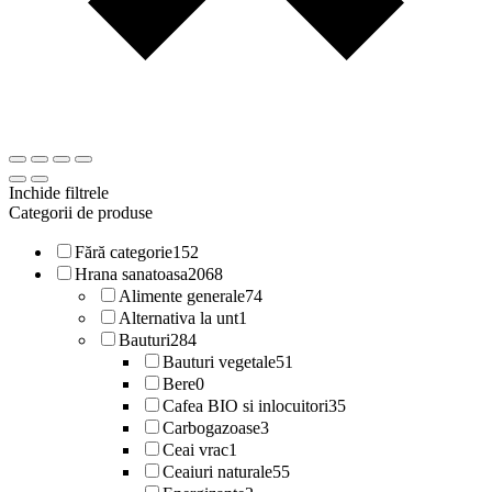
Inchide filtrele
Categorii de produse
Fără categorie
152
Hrana sanatoasa
2068
Alimente generale
74
Alternativa la unt
1
Bauturi
284
Bauturi vegetale
51
Bere
0
Cafea BIO si inlocuitori
35
Carbogazoase
3
Ceai vrac
1
Ceaiuri naturale
55