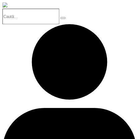
Caută…
Search