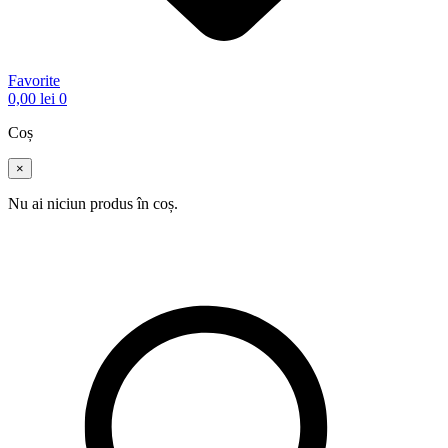
Favorite
0,00
lei
0
Coș
×
Nu ai niciun produs în coș.