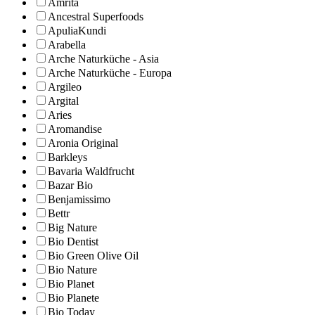
Amrita
Ancestral Superfoods
ApuliaKundi
Arabella
Arche Naturküche - Asia
Arche Naturküche - Europa
Argileo
Argital
Aries
Aromandise
Aronia Original
Barkleys
Bavaria Waldfrucht
Bazar Bio
Benjamissimo
Bettr
Big Nature
Bio Dentist
Bio Green Olive Oil
Bio Nature
Bio Planet
Bio Planete
Bio Today