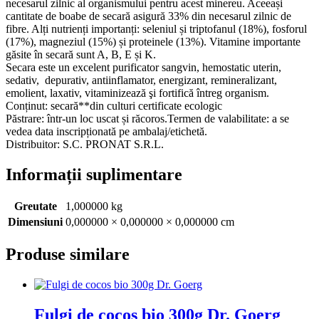
necesarul zilnic al organismului pentru acest minereu. Aceeași
cantitate de boabe de secară asigură 33% din necesarul zilnic de
fibre. Alți nutrienți importanți: seleniul și triptofanul (18%), fosforul
(17%), magneziul (15%) și proteinele (13%). Vitamine importante
găsite în secară sunt A, B, E și K.
Secara este un excelent purificator sangvin, hemostatic uterin,
sedativ, depurativ, antiinflamator, energizant, remineralizant,
emolient, laxativ, vitaminizează şi fortifică întreg organism.
Conținut: secară**din culturi certificate ecologic
Păstrare: într-un loc uscat și răcoros.Termen de valabilitate: a se
vedea data inscripționată pe ambalaj/etichetă.
Distribuitor: S.C. PRONAT S.R.L.
Informații suplimentare
Greutate
1,000000 kg
Dimensiuni
0,000000 × 0,000000 × 0,000000 cm
Produse similare
Fulgi de cocos bio 300g Dr. Goerg