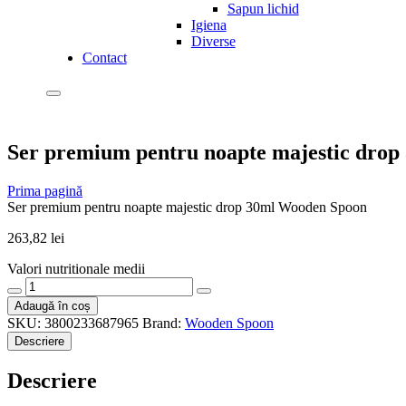
Sapun lichid
Igiena
Diverse
Contact
Ser premium pentru noapte majestic dro
Prima pagină
Ser premium pentru noapte majestic drop 30ml Wooden Spoon
263,82
lei
Valori nutritionale medii
Cantitate
Ser
Adaugă în coș
premium
SKU:
3800233687965
Brand:
Wooden Spoon
pentru
Descriere
noapte
majestic
Descriere
drop
30ml