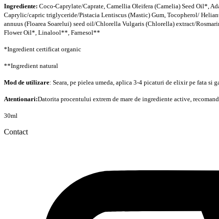
Ingrediente:
Coco-Caprylate/Caprate, Camellia Oleifera (Camelia) Seed Oil*, Ad
Caprylic/capric triglyceride/Pistacia Lentiscus (Mastic) Gum, Tocopherol/ Helia
annuus
(Floarea Soarelui)
seed oil/Chlorella Vulgaris (Chlorella) extract/Rosmar
Flower Oil*, Linalool**, Farnesol**
*Ingredient certificat organic
**Ingredient natural
Mod de utilizare
: Seara, pe pielea umeda, aplica 3-4 picaturi de elixir pe fata si g
Atentionari:
Datorita procentului extrem de mare de ingrediente active, recomandam c
30ml
Contact