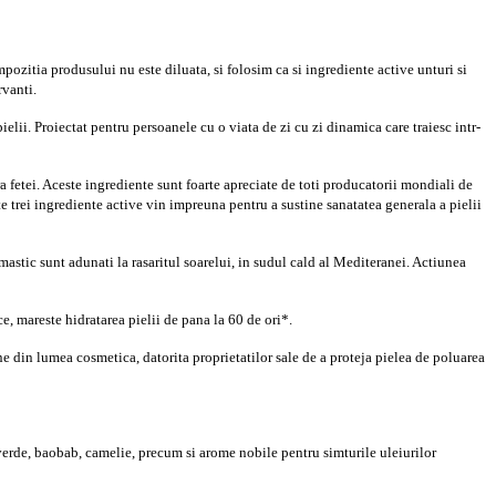
ozitia produsului nu este diluata, si folosim ca si ingrediente active unturi si
rvanti.
elii. Proiectat pentru persoanele cu o viata de zi cu zi dinamica care traiesc intr-
a fetei. Aceste ingrediente sunt foarte apreciate de toti producatorii mondiali de
te trei ingrediente active vin impreuna pentru a sustine sanatatea generala a pielii
e mastic sunt adunati la rasaritul soarelui, in sudul cald al Mediteranei. Actiunea
e, mareste hidratarea pielii de pana la 60 de ori*.
ne din lumea cosmetica, datorita proprietatilor sale de a proteja pielea de poluarea
 verde, baobab, camelie, precum si arome nobile pentru simturile uleiurilor