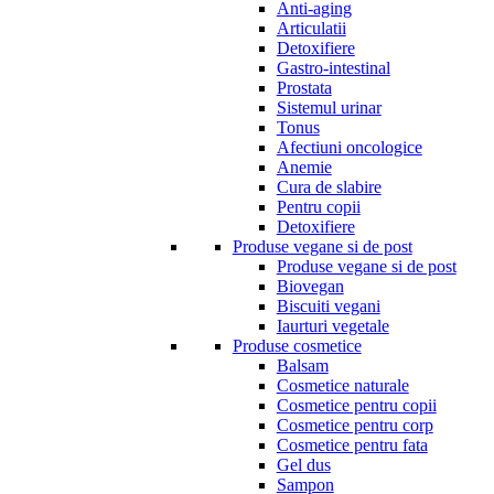
Anti-aging
Articulatii
Detoxifiere
Gastro-intestinal
Prostata
Sistemul urinar
Tonus
Afectiuni oncologice
Anemie
Cura de slabire
Pentru copii
Detoxifiere
Produse vegane si de post
Produse vegane si de post
Biovegan
Biscuiti vegani
Iaurturi vegetale
Produse cosmetice
Balsam
Cosmetice naturale
Cosmetice pentru copii
Cosmetice pentru corp
Cosmetice pentru fata
Gel dus
Sampon