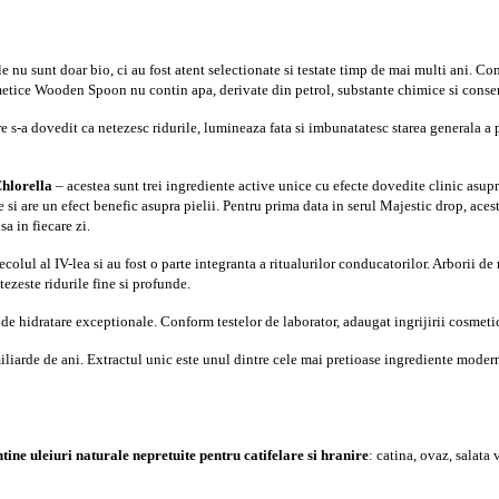
u sunt doar bio, ci au fost atent selectionate si testate timp de mai multi ani. Comp
metice Wooden Spoon nu contin apa, derivate din petrol, substante chimice si conse
e s-a dovedit ca netezesc ridurile, lumineaza fata si imbunatatesc starea generala a pi
Chlorella
– acestea sunt trei ingrediente active unice cu efecte dovedite clinic asupr
 si are un efect benefic asupra pielii. Pentru prima data in serul Majestic drop, aces
a in fiecare zi.
ecolul al IV-lea si au fost o parte integranta a ritualurilor conducatorilor. Arborii d
tezeste ridurile fine si profunde.
 de hidratare exceptionale. Conform testelor de laborator, adaugat ingrijirii cosmetic
miliarde de ani. Extractul unic este unul dintre cele mai pretioase ingrediente moder
tine uleiuri naturale nepretuite pentru catifelare si hranire
: catina, ovaz, salata