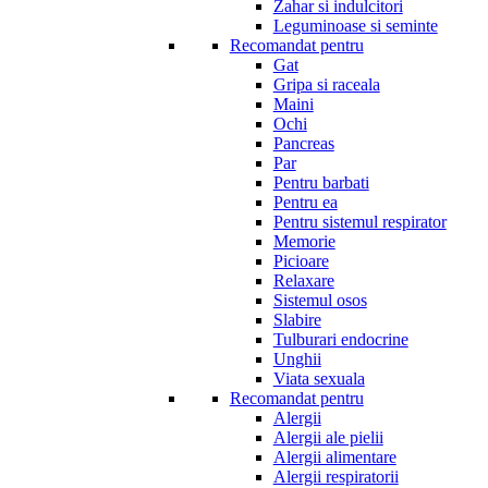
Zahar si indulcitori
Leguminoase si seminte
Recomandat pentru
Gat
Gripa si raceala
Maini
Ochi
Pancreas
Par
Pentru barbati
Pentru ea
Pentru sistemul respirator
Memorie
Picioare
Relaxare
Sistemul osos
Slabire
Tulburari endocrine
Unghii
Viata sexuala
Recomandat pentru
Alergii
Alergii ale pielii
Alergii alimentare
Alergii respiratorii