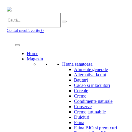
Caută…
Search
0
Contul meu
Favorite
Home
Magazin
Hrana sanatoasa
Alimente generale
Alternativa la unt
Bauturi
Cacao si inlocuitori
Cereale
Creme
Condimente naturale
Conserve
Creme tartinabile
Dulciuri
Faina
Faina BIO si premixuri