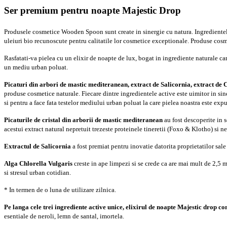
Wooden
Ser premium pentru noapte Majestic Drop
Spoon
Produsele cosmetice Wooden Spoon sunt create in sinergie cu natura. Ingredientele n
uleiuri bio recunoscute pentru calitatile lor cosmetice exceptionale. Produse cos
Rasfatati-va pielea cu un elixir de noapte de lux, bogat in ingrediente naturale car
un mediu urban poluat.
Picaturi din arbori de mastic mediteranean, extract de Salicornia, extract de 
produse cosmetice naturale. Fiecare dintre ingredientele active este uimitor in sine
si pentru a face fata testelor mediului urban poluat la care pielea noastra este expus
Picaturile de cristal din arborii de mastic mediteranean
au fost descoperite in s
acestui extract natural nepretuit trezeste proteinele tineretii (Foxo & Klotho) si ne
Extractul de Salicornia
a fost premiat pentru inovatie datorita proprietatilor sale
Alga Chlorella Vulgaris
creste in ape limpezi si se crede ca are mai mult de 2,5 
si stresul urban cotidian.
* In termen de o luna de utilizare zilnica.
Pe langa cele trei ingrediente active unice, elixirul de noapte Majestic drop con
esentiale de neroli, lemn de santal, i
mortela
.