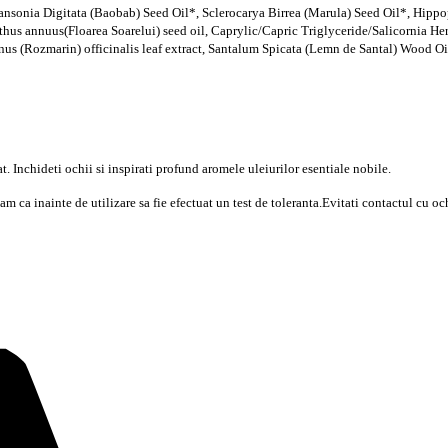
ansonia Digitata (Baobab) Seed Oil*, Sclerocarya Birrea (Marula) Seed Oil*, Hippo
nthus annuus
(Floarea Soarelui)
seed oil, Caprylic/Capric Triglyceride/Salicornia Her
inus (Rozmarin) officinalis leaf extract, Santalum Spicata (Lemn de Santal) Wood Oi
at. Inchideti ochii si inspirati profund aromele uleiurilor esentiale nobile.
a inainte de utilizare sa fie efectuat un test de toleranta.Evitati contactul cu ochii