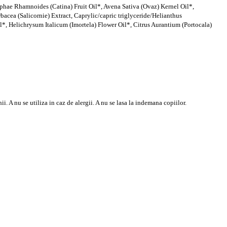
phae Rhamnoides (Catina) Fruit Oil*, Avena Sativa (Ovaz) Kernel Oil*,
bacea (Salicornie) Extract, Caprylic/capric triglyceride/Helianthus
l*, Helichrysum Italicum (Imortela) Flower Oil*, Citrus Aurantium (Portocala)
. A nu se utiliza in caz de alergii. A nu se lasa la indemana copiilor.