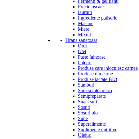
Fermenti & gelifianti
Fructe uscate
Iaurturi
Ingrediente patiserie
Masline
Miere
Mixuri
Hrana sanatoasa
Orez
Otet
Paste fainoase
Pateuri
Produse care inlocuiesc carnea
Produse din carne
Produse lactate BIO
Samburi
Sare si inlocuitori
Semipreparate
Snacksuri
Sosuri
Sosuri bio
Supe
Superalimente
Suplimente nutritive
Uleiuri