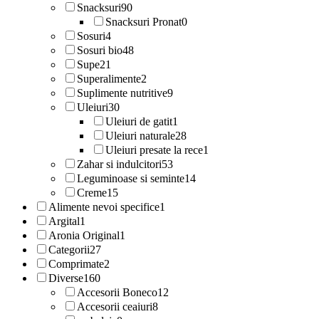
Snacksuri
90
Snacksuri Pronat
0
Sosuri
4
Sosuri bio
48
Supe
21
Superalimente
2
Suplimente nutritive
9
Uleiuri
30
Uleiuri de gatit
1
Uleiuri naturale
28
Uleiuri presate la rece
1
Zahar si indulcitori
53
Leguminoase si seminte
14
Creme
15
Alimente nevoi specifice
1
Argital
1
Aronia Original
1
Categorii
27
Comprimate
2
Diverse
160
Accesorii Boneco
12
Accesorii ceaiuri
8