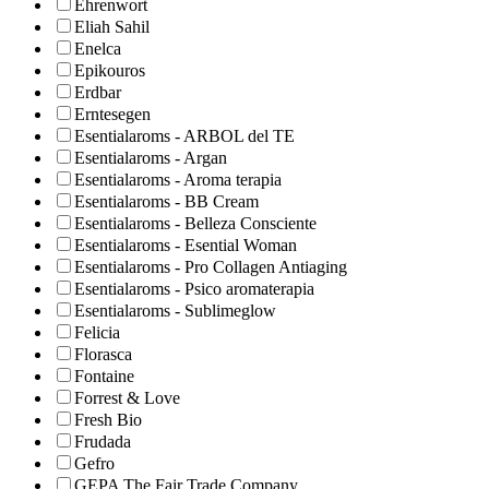
Ehrenwort
Eliah Sahil
Enelca
Epikouros
Erdbar
Erntesegen
Esentialaroms - ARBOL del TE
Esentialaroms - Argan
Esentialaroms - Aroma terapia
Esentialaroms - BB Cream
Esentialaroms - Belleza Consciente
Esentialaroms - Esential Woman
Esentialaroms - Pro Collagen Antiaging
Esentialaroms - Psico aromaterapia
Esentialaroms - Sublimeglow
Felicia
Florasca
Fontaine
Forrest & Love
Fresh Bio
Frudada
Gefro
GEPA The Fair Trade Company