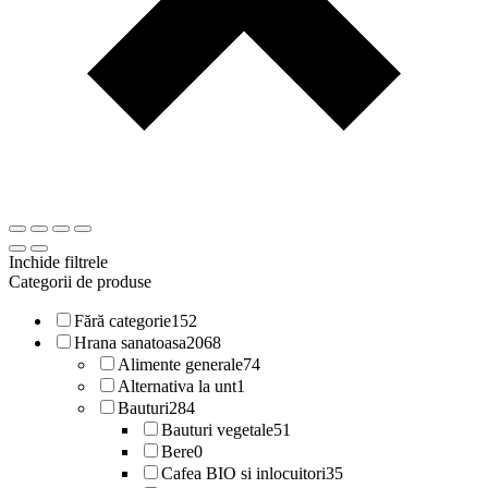
Inchide filtrele
Categorii de produse
Fără categorie
152
Hrana sanatoasa
2068
Alimente generale
74
Alternativa la unt
1
Bauturi
284
Bauturi vegetale
51
Bere
0
Cafea BIO si inlocuitori
35