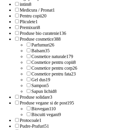
intim
8
Medicura / Pronat
1
Pentru copii
20
Pliculete
1
Premixuri
8
Produse bio curatenie
136
Produse cosmetice
388
Parfumuri
26
Balsam
35
Cosmetice naturale
179
Cosmetice pentru copii
8
Cosmetice pentru corp
26
Cosmetice pentru fata
23
Gel dus
19
Sampon
5
Sapun lichid
8
Produse solidare
3
Produse vegane si de post
195
Biovegan
110
Biscuiti vegani
9
Protocoale
1
Pudre-Prafuri
51