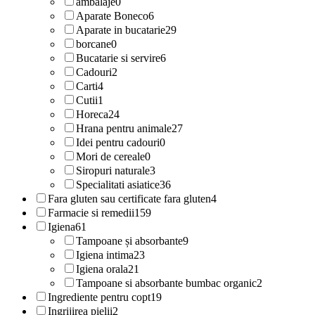
ambalaje
0
Aparate Boneco
6
Aparate in bucatarie
29
borcane
0
Bucatarie si servire
6
Cadouri
2
Carti
4
Cutii
1
Horeca
24
Hrana pentru animale
27
Idei pentru cadouri
0
Mori de cereale
0
Siropuri naturale
3
Specialitati asiatice
36
Fara gluten sau certificate fara gluten
4
Farmacie si remedii
159
Igiena
61
Tampoane și absorbante
9
Igiena intima
23
Igiena orala
21
Tampoane si absorbante bumbac organic
2
Ingrediente pentru copt
19
Ingrijirea pielii
2