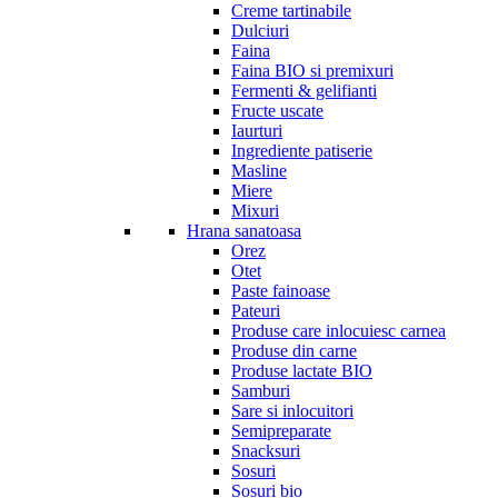
Creme tartinabile
Dulciuri
Faina
Faina BIO si premixuri
Fermenti & gelifianti
Fructe uscate
Iaurturi
Ingrediente patiserie
Masline
Miere
Mixuri
Hrana sanatoasa
Orez
Otet
Paste fainoase
Pateuri
Produse care inlocuiesc carnea
Produse din carne
Produse lactate BIO
Samburi
Sare si inlocuitori
Semipreparate
Snacksuri
Sosuri
Sosuri bio