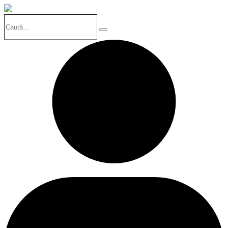
Caută…
Search