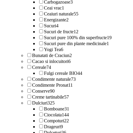
Carbogazoase
3
Ceai vrac
1
Ceaiuri naturale
55
Energizante
2
Sucuri
4
Sucuri de fructe
12
Sucuri pure 100% din superfructe
19
Sucuri pure din plante medicinale
1
Yogi Tea
6
Bunatati de Craciun
2
Cacao si inlocuitori
6
Cereale
74
Fulgi cereale BIO
44
Condimente naturale
73
Condimente Pronat
11
Conserve
90
Creme tartinabile
57
Dulciuri
325
Bomboane
31
Ciocolata
144
Compoturi
22
Drageuri
9
Dulceturi
36