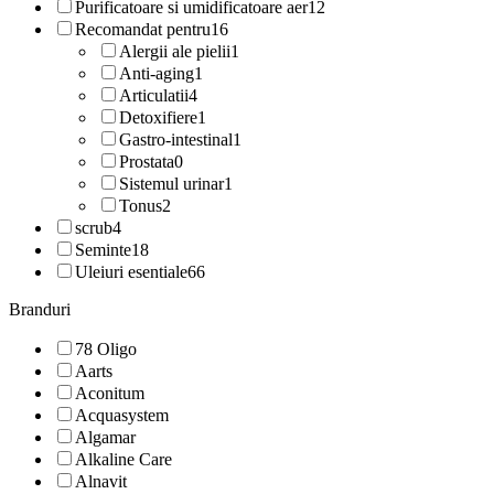
Purificatoare si umidificatoare aer
12
Recomandat pentru
16
Alergii ale pielii
1
Anti-aging
1
Articulatii
4
Detoxifiere
1
Gastro-intestinal
1
Prostata
0
Sistemul urinar
1
Tonus
2
scrub
4
Seminte
18
Uleiuri esentiale
66
Branduri
78 Oligo
Aarts
Aconitum
Acquasystem
Algamar
Alkaline Care
Alnavit