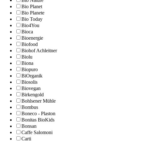
Bio Nature
Bio Planet
Bio Planete
Bio Today
Bio4You
Bioca
Bioenergie
Biofood
Biohof Achleitner
Biolu
Biona
Biopuro
BiOrganik
Biosolis
Biovegan
Birkengold
Bohlsener Mühle
Bombus
Boneco - Plaston
Bonitas BioKids
Bonsan
Caffe Salomoni
Carti