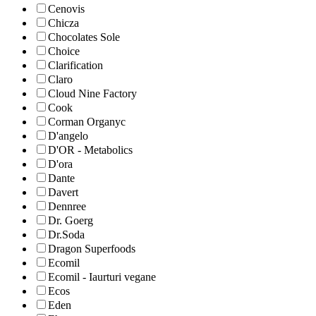
Cenovis
Chicza
Chocolates Sole
Choice
Clarification
Claro
Cloud Nine Factory
Cook
Corman Organyc
D'angelo
D'OR - Metabolics
D'ora
Dante
Davert
Dennree
Dr. Goerg
Dr.Soda
Dragon Superfoods
Ecomil
Ecomil - Iaurturi vegane
Ecos
Eden