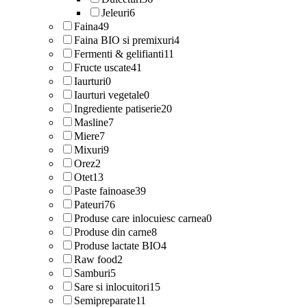
Jeleuri
6
Faina
49
Faina BIO si premixuri
4
Fermenti & gelifianti
11
Fructe uscate
41
Iaurturi
0
Iaurturi vegetale
0
Ingrediente patiserie
20
Masline
7
Miere
7
Mixuri
9
Orez
2
Otet
13
Paste fainoase
39
Pateuri
76
Produse care inlocuiesc carnea
0
Produse din carne
8
Produse lactate BIO
4
Raw food
2
Samburi
5
Sare si inlocuitori
15
Semipreparate
11