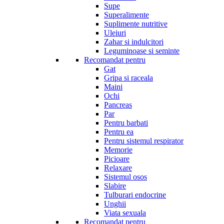
Supe
Superalimente
Suplimente nutritive
Uleiuri
Zahar si indulcitori
Leguminoase si seminte
Recomandat pentru
Gat
Gripa si raceala
Maini
Ochi
Pancreas
Par
Pentru barbati
Pentru ea
Pentru sistemul respirator
Memorie
Picioare
Relaxare
Sistemul osos
Slabire
Tulburari endocrine
Unghii
Viata sexuala
Recomandat pentru