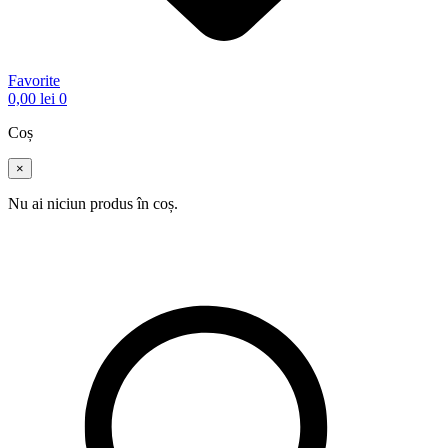
Favorite
0,00
lei
0
Coș
×
Nu ai niciun produs în coș.