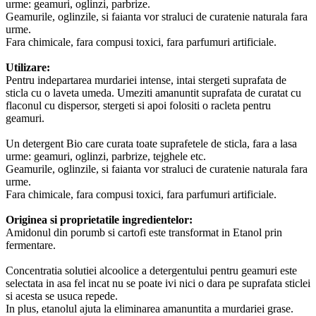
urme: geamuri, oglinzi, parbrize.
Geamurile, oglinzile, si faianta vor straluci de curatenie naturala fara
urme.
Fara chimicale, fara compusi toxici, fara parfumuri artificiale.
Utilizare:
Pentru indepartarea murdariei intense, intai stergeti suprafata de
sticla cu o laveta umeda. Umeziti amanuntit suprafata de curatat cu
flaconul cu dispersor, stergeti si apoi folositi o racleta pentru
geamuri.
Un detergent Bio care curata toate suprafetele de sticla, fara a lasa
urme: geamuri, oglinzi, parbrize, tejghele etc.
Geamurile, oglinzile, si faianta vor straluci de curatenie naturala fara
urme.
Fara chimicale, fara compusi toxici, fara parfumuri artificiale.
Originea si proprietatile ingredientelor:
Amidonul din porumb si cartofi este transformat in Etanol prin
fermentare.
Concentratia solutiei alcoolice a detergentului pentru geamuri este
selectata in asa fel incat nu se poate ivi nici o dara pe suprafata sticlei
si acesta se usuca repede.
In plus, etanolul ajuta la eliminarea amanuntita a murdariei grase.