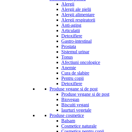
Alergii
Alergii ale pielii
Alergii alimentare
Alergii respiratorii
Anti-aging
Articulatii
Detoxifiere
Gastro-intestinal
Prostata
Sistemul urinar
Tonus
Afectiuni oncologice
Anemie
Cura de slabire
Pentru copii
Detoxifiere
Produse vegane si de post
Produse vegane si de post
Biovegan
Biscuiti vegani
Iaurturi vegetale
Produse cosmetice
Balsam
Cosmetice naturale
Cosmetice pentru copii