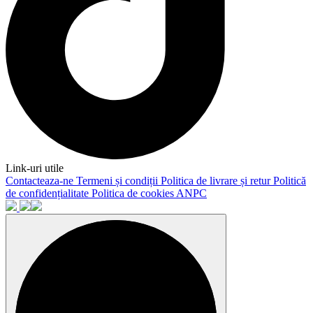
Link-uri utile
Contacteaza-ne
Termeni și condiții
Politica de livrare și retur
Politică
de confidențialitate
Politica de cookies
ANPC