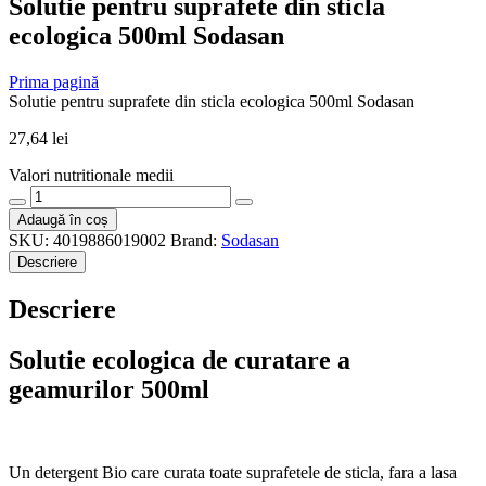
Solutie pentru suprafete din sticla
ecologica 500ml Sodasan
Prima pagină
Solutie pentru suprafete din sticla ecologica 500ml Sodasan
27,64
lei
Valori nutritionale medii
Cantitate
Solutie
Adaugă în coș
pentru
SKU:
4019886019002
Brand:
Sodasan
suprafete
Descriere
din
sticla
Descriere
ecologica
500ml
Sodasan
Solutie ecologica de curatare a
geamurilor 500ml
Un detergent Bio
care c
urata toate suprafetele de sticla, fara a lasa