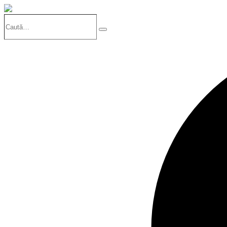
Caută…
Search