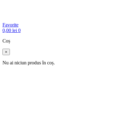
Favorite
0,00
lei
0
Coș
×
Nu ai niciun produs în coș.