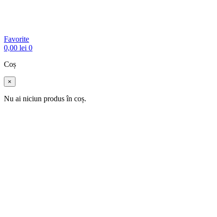
Favorite
0,00
lei
0
Coș
×
Nu ai niciun produs în coș.