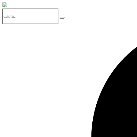
Caută…
Search