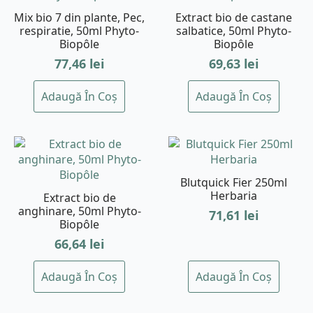
Mix bio 7 din plante, Pec,
Extract bio de castane
respiratie, 50ml Phyto-
salbatice, 50ml Phyto-
Biopôle
Biopôle
77,46
lei
69,63
lei
Adaugă În Coș
Adaugă În Coș
Blutquick Fier 250ml
Herbaria
Extract bio de
anghinare, 50ml Phyto-
71,61
lei
Biopôle
66,64
lei
Adaugă În Coș
Adaugă În Coș