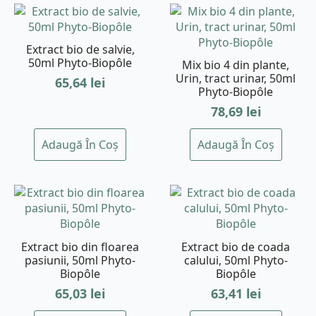
Extract bio de salvie,
50ml Phyto-Biopôle
Mix bio 4 din plante,
Urin, tract urinar, 50ml
65,64
lei
Phyto-Biopôle
78,69
lei
Adaugă În Coș
Adaugă În Coș
Extract bio din floarea
Extract bio de coada
pasiunii, 50ml Phyto-
calului, 50ml Phyto-
Biopôle
Biopôle
65,03
lei
63,41
lei