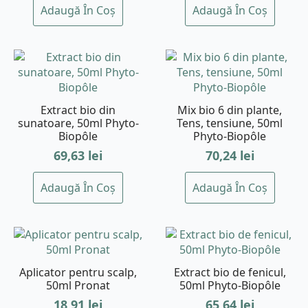
Adaugă În Coș
Adaugă În Coș
Extract bio din
Mix bio 6 din plante,
sunatoare, 50ml Phyto-
Tens, tensiune, 50ml
Biopôle
Phyto-Biopôle
69,63
lei
70,24
lei
Adaugă În Coș
Adaugă În Coș
Aplicator pentru scalp,
Extract bio de fenicul,
50ml Pronat
50ml Phyto-Biopôle
18,91
lei
65,64
lei