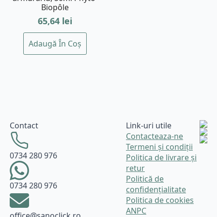
Biopôle
65,64
lei
Adaugă În Coș
Contact
Link-uri utile
Contacteaza-ne
Termeni și condiții
0734 280 976
Politica de livrare și
retur
Politică de
0734 280 976
confidențialitate
Politica de cookies
ANPC
office@sanoclick.ro