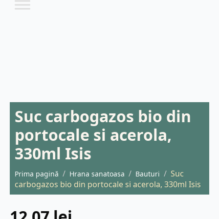
Suc carbogazos bio din
portocale si acerola,
330ml Isis
Suc
Prima pagină
Hrana sanatoasa
Bauturi
carbogazos bio din portocale si acerola, 330ml Isis
12,07
lei