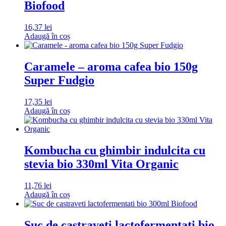
Biofood
16,37
lei
Adaugă în coș
Caramele – aroma cafea bio 150g
Super Fudgio
17,35
lei
Adaugă în coș
Kombucha cu ghimbir indulcita cu
stevia bio 330ml Vita Organic
11,76
lei
Adaugă în coș
Suc de castraveti lactofermentati bio