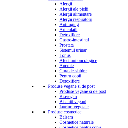
Alergii
Alergii ale pielii
Alergii alimentare
Alergii respiratorii
Anti-aging
Articulatii
Detoxifiere
Gastro-intestinal
Prostata
Sistemul urinar
Tonus
Afectiuni oncologice
Anemie
Cura de slabire
Pentru copii
Detoxifiere
Produse vegane si de post
Produse vegane si de post
Biovegan
Biscuiti vegani
Iaurturi vegetale
Produse cosmetice
Balsam
Cosmetice naturale
Cosmetice pentru copii