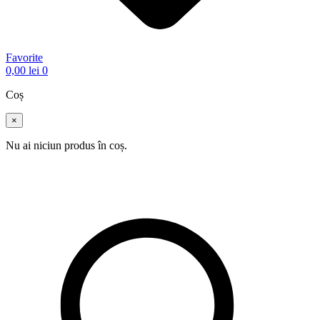
Favorite
0,00
lei
0
Coș
×
Nu ai niciun produs în coș.