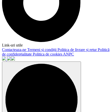
Link-uri utile
Contacteaza-ne
Termeni și condiții
Politica de livrare și retur
Politică
de confidențialitate
Politica de cookies
ANPC