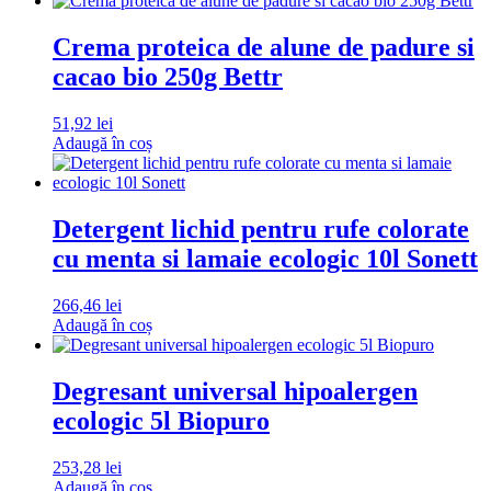
Crema proteica de alune de padure si
cacao bio 250g Bettr
51,92
lei
Adaugă în coș
Detergent lichid pentru rufe colorate
cu menta si lamaie ecologic 10l Sonett
266,46
lei
Adaugă în coș
Degresant universal hipoalergen
ecologic 5l Biopuro
253,28
lei
Adaugă în coș