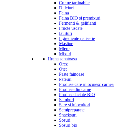
Creme tartinabile
Dulciuri
Faina
Faina BIO si premixuri
Fermenti & gelifianti
Fructe uscate
Iaurturi
Ingrediente patiserie
Masline
Miere
Mixuri
Hrana sanatoasa
Orez
Otet
Paste fainoase
Pateuri
Produse care inlocuiesc carnea
Produse din carne
Produse lactate BIO
Samburi
Sare si inlocuitori
Semipreparate
Snacksuri
Sosuri
Sosuri bio