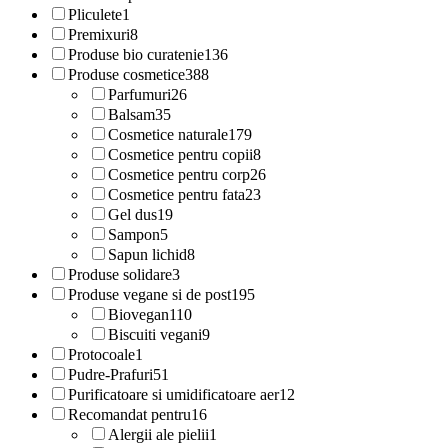
Pliculete
1
Premixuri
8
Produse bio curatenie
136
Produse cosmetice
388
Parfumuri
26
Balsam
35
Cosmetice naturale
179
Cosmetice pentru copii
8
Cosmetice pentru corp
26
Cosmetice pentru fata
23
Gel dus
19
Sampon
5
Sapun lichid
8
Produse solidare
3
Produse vegane si de post
195
Biovegan
110
Biscuiti vegani
9
Protocoale
1
Pudre-Prafuri
51
Purificatoare si umidificatoare aer
12
Recomandat pentru
16
Alergii ale pielii
1