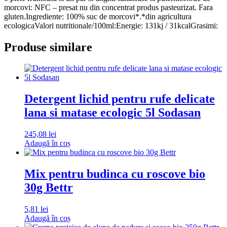
morcovi: NFC – presat nu din concentrat produs pasteurizat. Fara
gluten.Ingrediente: 100% suc de morcovi*.*din agricultura
ecologicaValori nutritionale/100ml:Energie: 131kj / 31kcalGrasimi:
Produse similare
Detergent lichid pentru rufe delicate
lana si matase ecologic 5l Sodasan
245,08
lei
Adaugă în coș
Mix pentru budinca cu roscove bio
30g Bettr
5,81
lei
Adaugă în coș