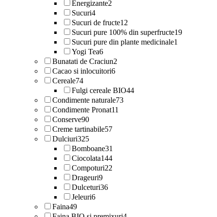
Energizante
2
Sucuri
4
Sucuri de fructe
12
Sucuri pure 100% din superfructe
19
Sucuri pure din plante medicinale
1
Yogi Tea
6
Bunatati de Craciun
2
Cacao si inlocuitori
6
Cereale
74
Fulgi cereale BIO
44
Condimente naturale
73
Condimente Pronat
11
Conserve
90
Creme tartinabile
57
Dulciuri
325
Bomboane
31
Ciocolata
144
Compoturi
22
Drageuri
9
Dulceturi
36
Jeleuri
6
Faina
49
Faina BIO si premixuri
4