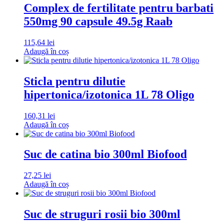
Complex de fertilitate pentru barbati
550mg 90 capsule 49.5g Raab
115,64
lei
Adaugă în coș
Sticla pentru dilutie
hipertonica/izotonica 1L 78 Oligo
160,31
lei
Adaugă în coș
Suc de catina bio 300ml Biofood
27,25
lei
Adaugă în coș
Suc de struguri rosii bio 300ml