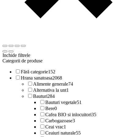
Inchide filtrele
Categorii de produse
Fără categorie
152
Hrana sanatoasa
2068
Alimente generale
74
Alternativa la unt
1
Bauturi
284
Bauturi vegetale
51
Bere
0
Cafea BIO si inlocuitori
35
Carbogazoase
3
Ceai vrac
1
Ceaiuri naturale
55