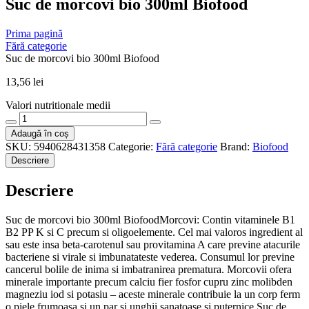
Suc de morcovi bio 300ml Biofood
Prima pagină
Fără categorie
Suc de morcovi bio 300ml Biofood
13,56
lei
Valori nutritionale medii
Cantitate
Suc
Adaugă în coș
de
SKU:
5940628431358
Categorie:
Fără categorie
Brand:
Biofood
morcovi
Descriere
bio
300ml
Descriere
Biofood
Suc de morcovi bio 300ml BiofoodMorcovi: Contin vitaminele B1
B2 PP K si C precum si oligoelemente. Cel mai valoros ingredient al
sau este insa beta-carotenul sau provitamina A care previne atacurile
bacteriene si virale si imbunatateste vederea. Consumul lor previne
cancerul bolile de inima si imbatranirea prematura. Morcovii ofera
minerale importante precum calciu fier fosfor cupru zinc molibden
magneziu iod si potasiu – aceste minerale contribuie la un corp ferm
o piele frumoasa si un par si unghii sanatoase si puternice.Suc de