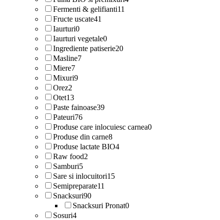
Fermenti & gelifianti
11
Fructe uscate
41
Iaurturi
0
Iaurturi vegetale
0
Ingrediente patiserie
20
Masline
7
Miere
7
Mixuri
9
Orez
2
Otet
13
Paste fainoase
39
Pateuri
76
Produse care inlocuiesc carnea
0
Produse din carne
8
Produse lactate BIO
4
Raw food
2
Samburi
5
Sare si inlocuitori
15
Semipreparate
11
Snacksuri
90
Snacksuri Pronat
0
Sosuri
4