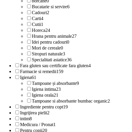
borcane
0
Bucatarie si servire
6
Cadouri
2
Carti
4
Cutii
1
Horeca
24
Hrana pentru animale
27
Idei pentru cadouri
0
Mori de cereale
0
Siropuri naturale
3
Specialitati asiatice
36
Fara gluten sau certificate fara gluten
4
Farmacie si remedii
159
Igiena
61
Tampoane și absorbante
9
Igiena intima
23
Igiena orala
21
Tampoane si absorbante bumbac organic
2
Ingrediente pentru copt
19
Ingrijirea pielii
2
intim
8
Medicura / Pronat
1
Pentru copii
20