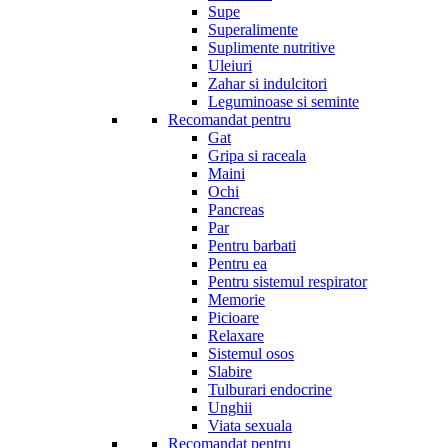
Supe
Superalimente
Suplimente nutritive
Uleiuri
Zahar si indulcitori
Leguminoase si seminte
Recomandat pentru
Gat
Gripa si raceala
Maini
Ochi
Pancreas
Par
Pentru barbati
Pentru ea
Pentru sistemul respirator
Memorie
Picioare
Relaxare
Sistemul osos
Slabire
Tulburari endocrine
Unghii
Viata sexuala
Recomandat pentru