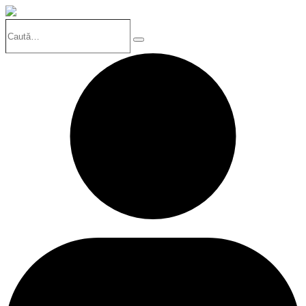
Caută…
Search