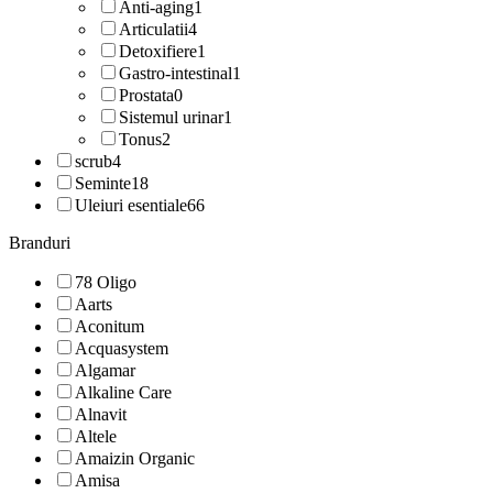
Anti-aging
1
Articulatii
4
Detoxifiere
1
Gastro-intestinal
1
Prostata
0
Sistemul urinar
1
Tonus
2
scrub
4
Seminte
18
Uleiuri esentiale
66
Branduri
78 Oligo
Aarts
Aconitum
Acquasystem
Algamar
Alkaline Care
Alnavit
Altele
Amaizin Organic
Amisa