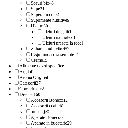
Sosuri bio
48
Supe
21
Superalimente
2
Suplimente nutritive
9
Uleiuri
30
Uleiuri de gatit
1
Uleiuri naturale
28
Uleiuri presate la rece
1
Zahar si indulcitori
53
Leguminoase si seminte
14
Creme
15
Alimente nevoi specifice
1
Argital
1
Aronia Original
1
Categorii
27
Comprimate
2
Diverse
160
Accesorii Boneco
12
Accesorii ceaiuri
8
ambalaje
0
Aparate Boneco
6
Aparate in bucatarie
29