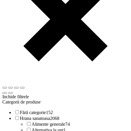
Inchide filtrele
Categorii de produse
Fără categorie
152
Hrana sanatoasa
2068
Alimente generale
74
Alternativa la unt
1