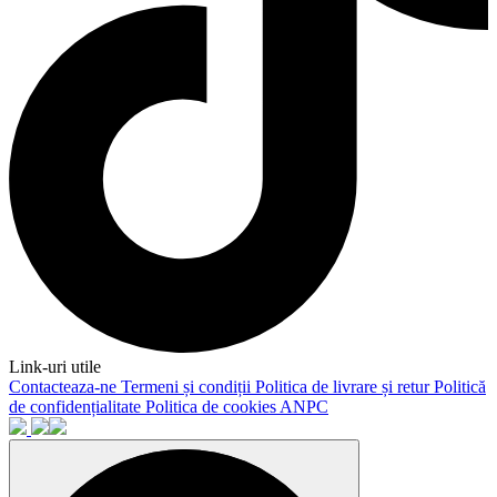
Link-uri utile
Contacteaza-ne
Termeni și condiții
Politica de livrare și retur
Politică
de confidențialitate
Politica de cookies
ANPC