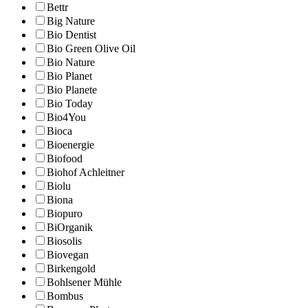
Bettr
Big Nature
Bio Dentist
Bio Green Olive Oil
Bio Nature
Bio Planet
Bio Planete
Bio Today
Bio4You
Bioca
Bioenergie
Biofood
Biohof Achleitner
Biolu
Biona
Biopuro
BiOrganik
Biosolis
Biovegan
Birkengold
Bohlsener Mühle
Bombus