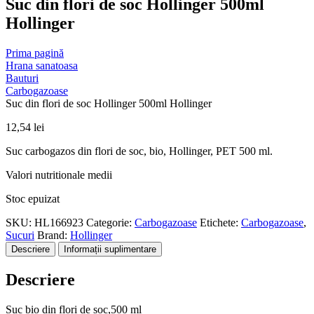
Suc din flori de soc Hollinger 500ml
Hollinger
Prima pagină
Hrana sanatoasa
Bauturi
Carbogazoase
Suc din flori de soc Hollinger 500ml Hollinger
12,54
lei
Suc carbogazos din flori de soc, bio, Hollinger, PET 500 ml.
Valori nutritionale medii
Stoc epuizat
SKU:
HL166923
Categorie:
Carbogazoase
Etichete:
Carbogazoase
,
Sucuri
Brand:
Hollinger
Descriere
Informații suplimentare
Descriere
Suc bio din flori de soc,500 ml