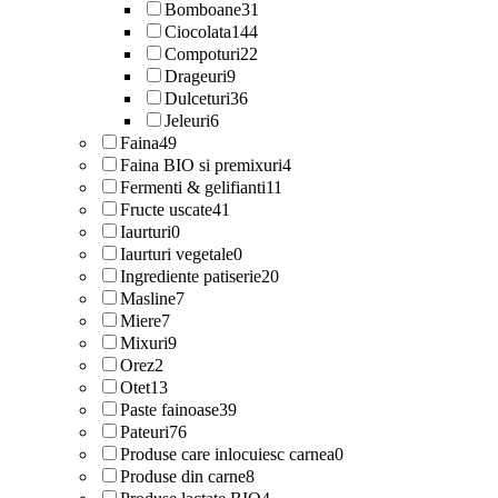
Bomboane
31
Ciocolata
144
Compoturi
22
Drageuri
9
Dulceturi
36
Jeleuri
6
Faina
49
Faina BIO si premixuri
4
Fermenti & gelifianti
11
Fructe uscate
41
Iaurturi
0
Iaurturi vegetale
0
Ingrediente patiserie
20
Masline
7
Miere
7
Mixuri
9
Orez
2
Otet
13
Paste fainoase
39
Pateuri
76
Produse care inlocuiesc carnea
0
Produse din carne
8