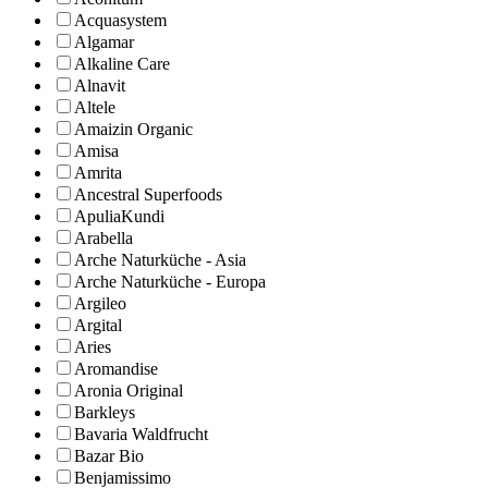
Acquasystem
Algamar
Alkaline Care
Alnavit
Altele
Amaizin Organic
Amisa
Amrita
Ancestral Superfoods
ApuliaKundi
Arabella
Arche Naturküche - Asia
Arche Naturküche - Europa
Argileo
Argital
Aries
Aromandise
Aronia Original
Barkleys
Bavaria Waldfrucht
Bazar Bio
Benjamissimo