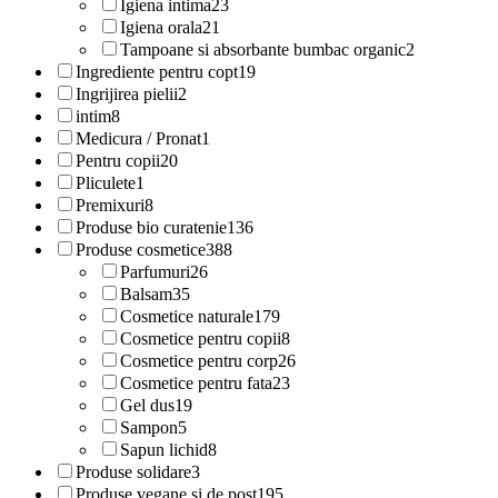
Igiena intima
23
Igiena orala
21
Tampoane si absorbante bumbac organic
2
Ingrediente pentru copt
19
Ingrijirea pielii
2
intim
8
Medicura / Pronat
1
Pentru copii
20
Pliculete
1
Premixuri
8
Produse bio curatenie
136
Produse cosmetice
388
Parfumuri
26
Balsam
35
Cosmetice naturale
179
Cosmetice pentru copii
8
Cosmetice pentru corp
26
Cosmetice pentru fata
23
Gel dus
19
Sampon
5
Sapun lichid
8
Produse solidare
3
Produse vegane si de post
195