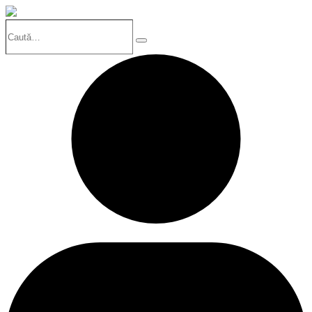
Caută…
Search