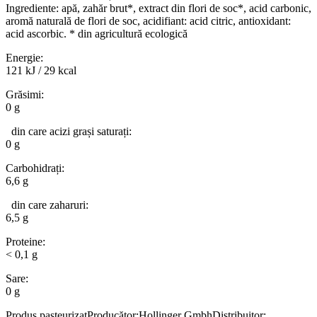
Ingrediente: apă, zahăr brut*, extract din flori de soc*, acid carbonic,
aromă naturală de flori de soc, acidifiant: acid citric, antioxidant:
acid ascorbic. * din agricultură ecologică
Energie:
121 kJ / 29 kcal
Grăsimi:
0 g
din care acizi grași saturați:
0 g
Carbohidrați:
6,6 g
din care zaharuri:
6,5 g
Proteine:
< 0,1 g
Sare:
0 g
Produs pasteurizatProducător:Hollinger GmbhDistribuitor: