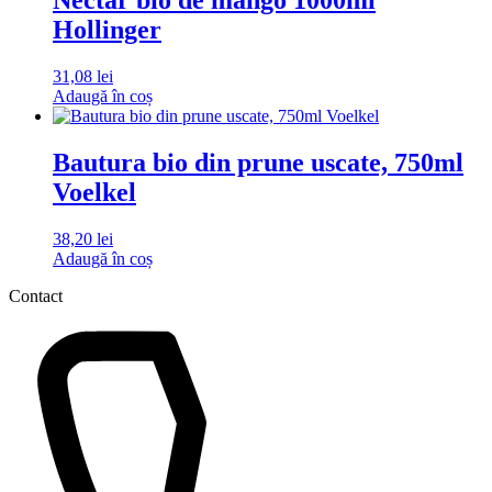
Hollinger
31,08
lei
Adaugă în coș
Bautura bio din prune uscate, 750ml
Voelkel
38,20
lei
Adaugă în coș
Contact