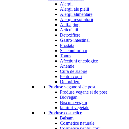
Alergii
Alergii ale pielii
Alergii alimentare
Alergii respiratorii
Anti-aging
Articulatii
Detoxifiere
Gastro-intestinal
Prostata
Sistemul urinar
Tonus
Afectiuni oncologice
Anemie
Cura de slabire
Pentru copii
Detoxifiere
Produse vegane si de post
Produse vegane si de post
Biovegan
Biscuiti vegani
Iaurturi vegetale
Produse cosmetice
Balsam
Cosmetice naturale
Cosmetice pentru copii