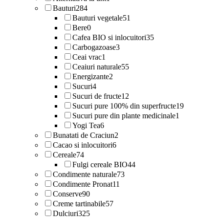
Bauturi
284
Bauturi vegetale
51
Bere
0
Cafea BIO si inlocuitori
35
Carbogazoase
3
Ceai vrac
1
Ceaiuri naturale
55
Energizante
2
Sucuri
4
Sucuri de fructe
12
Sucuri pure 100% din superfructe
19
Sucuri pure din plante medicinale
1
Yogi Tea
6
Bunatati de Craciun
2
Cacao si inlocuitori
6
Cereale
74
Fulgi cereale BIO
44
Condimente naturale
73
Condimente Pronat
11
Conserve
90
Creme tartinabile
57
Dulciuri
325