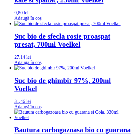
9,80
lei
Adaugă în coș
Suc bio de sfecla rosie proaspat
presat, 700ml Voelkel
27,14
lei
Adaugă în coș
Suc bio de ghimbir 97%, 200ml
Voelkel
31,46
lei
Adaugă în coș
Bautura carbogazoasa bio cu guarana