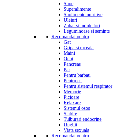
Supe
Superalimente
Suplimente nutritive
Uleiuri
Zahar si indulcitori
Leguminoase si seminte
Recomandat pentru
Gat
Gripa si raceala
Maini
Ochi
Pancreas
Par
Pentru barbati
Pentru ea
Pentru sistemul respirator
Memorie
Picioare
Relaxare
Sistemul osos
Slabire
Tulburari endocrine
Unghii
Viata sexuala
Recomandat pentru