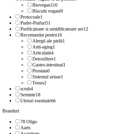
Biovegan
110
Biscuiti vegani
9
Protocoale
1
Pudre-Prafuri
51
Purificatoare si umidificatoare aer
12
Recomandat pentru
16
Alergii ale pielii
1
Anti-aging
1
Articulatii
4
Detoxifiere
1
Gastro-intestinal
1
Prostata
0
Sistemul urinar
1
Tonus
2
scrub
4
Seminte
18
Uleiuri esentiale
66
Branduri
78 Oligo
Aarts
Aconitum