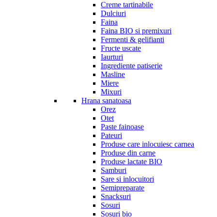
Creme tartinabile
Dulciuri
Faina
Faina BIO si premixuri
Fermenti & gelifianti
Fructe uscate
Iaurturi
Ingrediente patiserie
Masline
Miere
Mixuri
Hrana sanatoasa
Orez
Otet
Paste fainoase
Pateuri
Produse care inlocuiesc carnea
Produse din carne
Produse lactate BIO
Samburi
Sare si inlocuitori
Semipreparate
Snacksuri
Sosuri
Sosuri bio