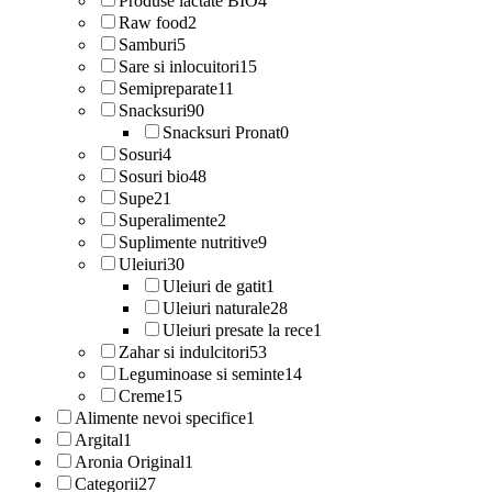
Produse lactate BIO
4
Raw food
2
Samburi
5
Sare si inlocuitori
15
Semipreparate
11
Snacksuri
90
Snacksuri Pronat
0
Sosuri
4
Sosuri bio
48
Supe
21
Superalimente
2
Suplimente nutritive
9
Uleiuri
30
Uleiuri de gatit
1
Uleiuri naturale
28
Uleiuri presate la rece
1
Zahar si indulcitori
53
Leguminoase si seminte
14
Creme
15
Alimente nevoi specifice
1
Argital
1
Aronia Original
1
Categorii
27