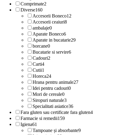
Comprimate
2
Diverse
160
Accesorii Boneco
12
Accesorii ceaiuri
8
ambalaje
0
Aparate Boneco
6
Aparate in bucatarie
29
borcane
0
Bucatarie si servire
6
Cadouri
2
Carti
4
Cutii
1
Horeca
24
Hrana pentru animale
27
Idei pentru cadouri
0
Mori de cereale
0
Siropuri naturale
3
Specialitati asiatice
36
Fara gluten sau certificate fara gluten
4
Farmacie si remedii
159
Igiena
61
Tampoane și absorbante
9