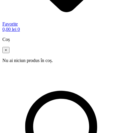
Favorite
0,00
lei
0
Coș
×
Nu ai niciun produs în coș.