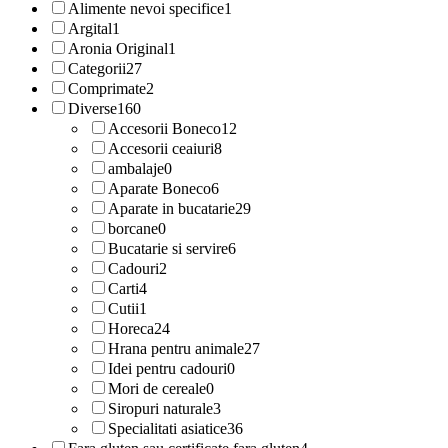
Alimente nevoi specifice
1
Argital
1
Aronia Original
1
Categorii
27
Comprimate
2
Diverse
160
Accesorii Boneco
12
Accesorii ceaiuri
8
ambalaje
0
Aparate Boneco
6
Aparate in bucatarie
29
borcane
0
Bucatarie si servire
6
Cadouri
2
Carti
4
Cutii
1
Horeca
24
Hrana pentru animale
27
Idei pentru cadouri
0
Mori de cereale
0
Siropuri naturale
3
Specialitati asiatice
36