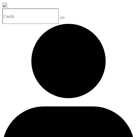
Caută…
Search