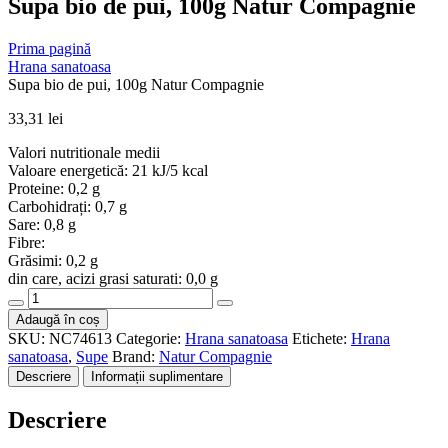
Supa bio de pui, 100g Natur Compagnie
Prima pagină
Hrana sanatoasa
Supa bio de pui, 100g Natur Compagnie
33,31
lei
Valori nutritionale medii
Valoare energetică: 21 kJ/5 kcal
Proteine: 0,2 g
Carbohidrați: 0,7 g
Sare: 0,8 g
Fibre:
Grăsimi: 0,2 g
din care, acizi grasi saturati: 0,0 g
Cantitate
Supa
Adaugă în coș
bio
SKU:
NC74613
Categorie:
Hrana sanatoasa
Etichete:
Hrana
de
sanatoasa
,
Supe
Brand:
Natur Compagnie
pui,
Descriere
Informații suplimentare
100g
Natur
Descriere
Compagnie