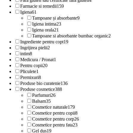
Fara gluten sau certificate fara gluten
4
Farmacie si remedii
159
Igiena
61
Tampoane și absorbante
9
Igiena intima
23
Igiena orala
21
Tampoane si absorbante bumbac organic
2
Ingrediente pentru copt
19
Ingrijirea pielii
2
intim
8
Medicura / Pronat
1
Pentru copii
20
Pliculete
1
Premixuri
8
Produse bio curatenie
136
Produse cosmetice
388
Parfumuri
26
Balsam
35
Cosmetice naturale
179
Cosmetice pentru copii
8
Cosmetice pentru corp
26
Cosmetice pentru fata
23
Gel dus
19