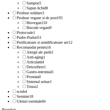
Sampon
5
Sapun lichid
8
Produse solidare
3
Produse vegane si de post
195
Biovegan
110
Biscuiti vegani
9
Protocoale
1
Pudre-Prafuri
51
Purificatoare si umidificatoare aer
12
Recomandat pentru
16
Alergii ale pielii
1
Anti-aging
1
Articulatii
4
Detoxifiere
1
Gastro-intestinal
1
Prostata
0
Sistemul urinar
1
Tonus
2
scrub
4
Seminte
18
Uleiuri esentiale
66
Branduri