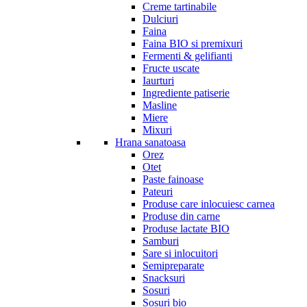
Creme tartinabile
Dulciuri
Faina
Faina BIO si premixuri
Fermenti & gelifianti
Fructe uscate
Iaurturi
Ingrediente patiserie
Masline
Miere
Mixuri
Hrana sanatoasa
Orez
Otet
Paste fainoase
Pateuri
Produse care inlocuiesc carnea
Produse din carne
Produse lactate BIO
Samburi
Sare si inlocuitori
Semipreparate
Snacksuri
Sosuri
Sosuri bio