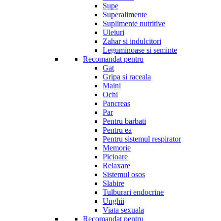
Supe
Superalimente
Suplimente nutritive
Uleiuri
Zahar si indulcitori
Leguminoase si seminte
Recomandat pentru
Gat
Gripa si raceala
Maini
Ochi
Pancreas
Par
Pentru barbati
Pentru ea
Pentru sistemul respirator
Memorie
Picioare
Relaxare
Sistemul osos
Slabire
Tulburari endocrine
Unghii
Viata sexuala
Recomandat pentru