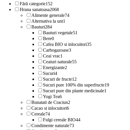
Fără categorie
152
Hrana sanatoasa
2068
Alimente generale
74
Alternativa la unt
1
Bauturi
284
Bauturi vegetale
51
Bere
0
Cafea BIO si inlocuitori
35
Carbogazoase
3
Ceai vrac
1
Ceaiuri naturale
55
Energizante
2
Sucuri
4
Sucuri de fructe
12
Sucuri pure 100% din superfructe
19
Sucuri pure din plante medicinale
1
Yogi Tea
6
Bunatati de Craciun
2
Cacao si inlocuitori
6
Cereale
74
Fulgi cereale BIO
44
Condimente naturale
73