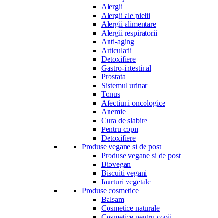
Alergii
Alergii ale pielii
Alergii alimentare
Alergii respiratorii
Anti-aging
Articulatii
Detoxifiere
Gastro-intestinal
Prostata
Sistemul urinar
Tonus
Afectiuni oncologice
Anemie
Cura de slabire
Pentru copii
Detoxifiere
Produse vegane si de post
Produse vegane si de post
Biovegan
Biscuiti vegani
Iaurturi vegetale
Produse cosmetice
Balsam
Cosmetice naturale
Cosmetice pentru copii