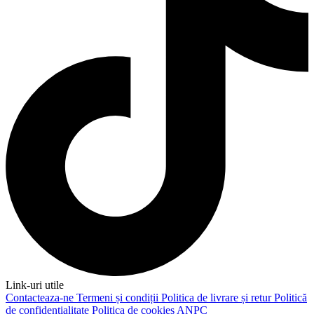
Link-uri utile
Contacteaza-ne
Termeni și condiții
Politica de livrare și retur
Politică
de confidențialitate
Politica de cookies
ANPC