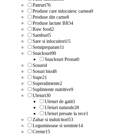
Pateuri
76
Produse care inlocuiesc carnea
0
Produse din carne
8
Produse lactate BIO
4
Raw food
2
Samburi
5
Sare si inlocuitori
15
Semipreparate
11
Snacksuri
90
Snacksuri Pronat
0
Sosuri
4
Sosuri bio
48
Supe
21
Superalimente
2
Suplimente nutritive
9
Uleiuri
30
Uleiuri de gatit
1
Uleiuri naturale
28
Uleiuri presate la rece
1
Zahar si indulcitori
53
Leguminoase si seminte
14
Creme
15