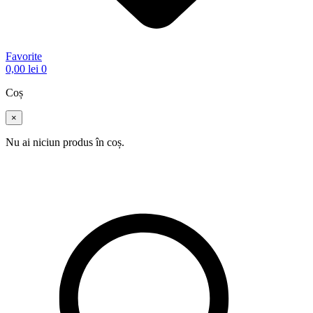
Favorite
0,00
lei
0
Coș
×
Nu ai niciun produs în coș.