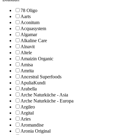
78 Oligo
Aarts
Aconitum
Acquasystem
Algamar
Alkaline Care
Alnavit
Altele
Amaizin Organic
Amisa
Amrita
Ancestral Superfoods
ApuliaKundi
Arabella
Arche Naturküche - Asia
Arche Naturküche - Europa
Argileo
Argital
Aries
Aromandise
Aronia Original