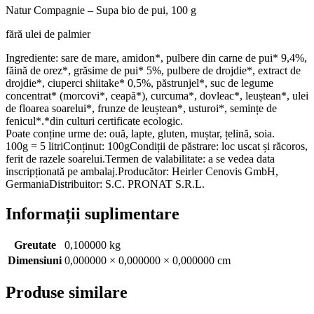
Natur Compagnie – Supa bio de pui, 100 g
fără ulei de palmier
Ingrediente: sare de mare, amidon*, pulbere din carne de pui* 9,4%,
făină de orez*, grăsime de pui* 5%, pulbere de drojdie*, extract de
drojdie*, ciuperci shiitake* 0,5%, păstrunjel*, suc de legume
concentrat* (morcovi*, ceapă*), curcuma*, dovleac*, leuștean*, ulei
de floarea soarelui*, frunze de leuștean*, usturoi*, semințe de
fenicul*.*din culturi certificate ecologic.
Poate conține urme de: ouă, lapte, gluten, muștar, țelină, soia.
100g = 5 litriConținut: 100gCondiții de păstrare: loc uscat și răcoros,
ferit de razele soarelui.Termen de valabilitate: a se vedea data
inscripționată pe ambalaj.Producător: Heirler Cenovis GmbH,
GermaniaDistribuitor: S.C. PRONAT S.R.L.
Informații suplimentare
Greutate
0,100000 kg
Dimensiuni
0,000000 × 0,000000 × 0,000000 cm
Produse similare