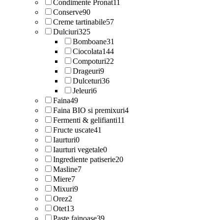
Condimente Pronat
11
Conserve
90
Creme tartinabile
57
Dulciuri
325
Bomboane
31
Ciocolata
144
Compoturi
22
Drageuri
9
Dulceturi
36
Jeleuri
6
Faina
49
Faina BIO si premixuri
4
Fermenti & gelifianti
11
Fructe uscate
41
Iaurturi
0
Iaurturi vegetale
0
Ingrediente patiserie
20
Masline
7
Miere
7
Mixuri
9
Orez
2
Otet
13
Paste fainoase
39