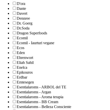
D'ora
Dante
Davert
Dennree
Dr. Goerg
Dr.Soda
Dragon Superfoods
Ecomil
Ecomil - Iaurturi vegane
Ecos
Eden
Ehrenwort
Eliah Sahil
Enelca
Epikouros
Erdbar
Erntesegen
Esentialaroms - ARBOL del TE
Esentialaroms - Argan
Esentialaroms - Aroma terapia
Esentialaroms - BB Cream
Esentialaroms - Belleza Consciente