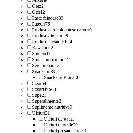
Mixuri
9
Orez
2
Otet
12
Paste fainoase
39
Pateuri
76
Produse care inlocuiesc carnea
0
Produse din carne
8
Produse lactate BIO
4
Raw food
2
Samburi
5
Sare si inlocuitori
15
Semipreparate
11
Snacksuri
89
Snacksuri Pronat
0
Sosuri
4
Sosuri bio
48
Supe
21
Superalimente
2
Suplimente nutritive
9
Uleiuri
31
Uleiuri de gatit
1
Uleiuri naturale
29
Uleiuri presate la rece
1