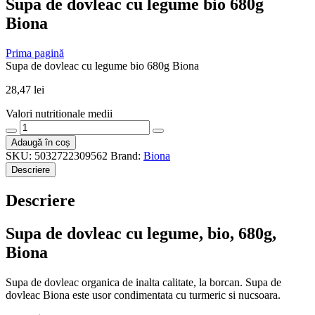
Supa de dovleac cu legume bio 680g
Biona
Prima pagină
Supa de dovleac cu legume bio 680g Biona
28,47
lei
Valori nutritionale medii
Cantitate
Supa
Adaugă în coș
de
SKU:
5032722309562
Brand:
Biona
dovleac
Descriere
cu
legume
Descriere
bio
680g
Biona
Supa de dovleac cu legume, bio, 680g,
Biona
Supa de dovleac organica de inalta calitate, la borcan. Supa de
dovleac Biona este usor condimentata cu turmeric si nucsoara.