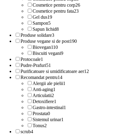
Cosmetice pentru corp
26
Cosmetice pentru fata
23
Gel dus
19
Sampon
5
Sapun lichid
8
Produse solidare
3
Produse vegane si de post
190
Biovegan
110
Biscuiti vegani
9
Protocoale
1
Pudre-Prafuri
51
Purificatoare si umidificatoare aer
12
Recomandat pentru
14
Alergii ale pielii
1
Anti-aging
1
Articulatii
2
Detoxifiere
1
Gastro-intestinal
1
Prostata
0
Sistemul urinar
1
Tonus
2
scrub
4