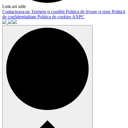
Link-uri utile
Contacteaza-ne
Termeni și condiții
Politica de livrare și retur
Politică
de confidențialitate
Politica de cookies
ANPC