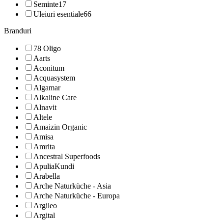
Seminte
17
Uleiuri esentiale
66
Branduri
78 Oligo
Aarts
Aconitum
Acquasystem
Algamar
Alkaline Care
Alnavit
Altele
Amaizin Organic
Amisa
Amrita
Ancestral Superfoods
ApuliaKundi
Arabella
Arche Naturküche - Asia
Arche Naturküche - Europa
Argileo
Argital