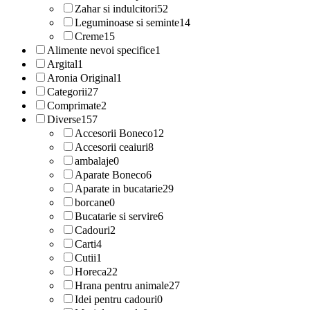
Zahar si indulcitori
52
Leguminoase si seminte
14
Creme
15
Alimente nevoi specifice
1
Argital
1
Aronia Original
1
Categorii
27
Comprimate
2
Diverse
157
Accesorii Boneco
12
Accesorii ceaiuri
8
ambalaje
0
Aparate Boneco
6
Aparate in bucatarie
29
borcane
0
Bucatarie si servire
6
Cadouri
2
Carti
4
Cutii
1
Horeca
22
Hrana pentru animale
27
Idei pentru cadouri
0