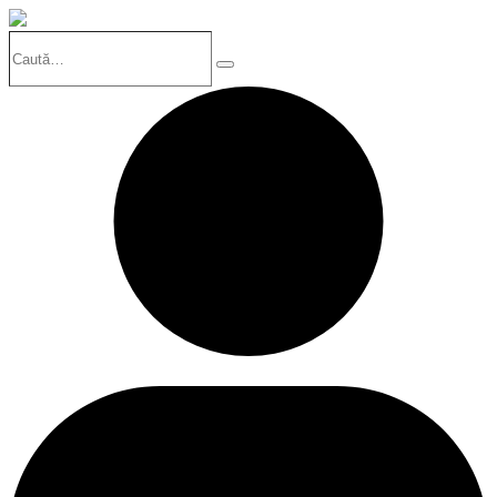
Caută…
Search