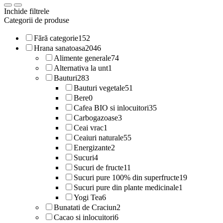
Inchide filtrele
Categorii de produse
Fără categorie
152
Hrana sanatoasa
2046
Alimente generale
74
Alternativa la unt
1
Bauturi
283
Bauturi vegetale
51
Bere
0
Cafea BIO si inlocuitori
35
Carbogazoase
3
Ceai vrac
1
Ceaiuri naturale
55
Energizante
2
Sucuri
4
Sucuri de fructe
11
Sucuri pure 100% din superfructe
19
Sucuri pure din plante medicinale
1
Yogi Tea
6
Bunatati de Craciun
2
Cacao si inlocuitori
6