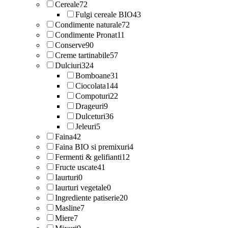
Cereale
72
Fulgi cereale BIO
43
Condimente naturale
72
Condimente Pronat
11
Conserve
90
Creme tartinabile
57
Dulciuri
324
Bomboane
31
Ciocolata
144
Compoturi
22
Drageuri
9
Dulceturi
36
Jeleuri
5
Faina
42
Faina BIO si premixuri
4
Fermenti & gelifianti
12
Fructe uscate
41
Iaurturi
0
Iaurturi vegetale
0
Ingrediente patiserie
20
Masline
7
Miere
7