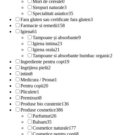
Mori de cereale
0
Siropuri naturale
3
Specialitati asiatice
35
Fara gluten sau certificate fara gluten
3
Farmacie si remedii
158
Igiena
61
Tampoane și absorbante
9
Igiena intima
23
Igiena orala
21
Tampoane si absorbante bumbac organic
2
Ingrediente pentru copt
19
Ingrijirea pielii
2
intim
8
Medicura / Pronat
1
Pentru copii
20
Pliculete
1
Premixuri
8
Produse bio curatenie
136
Produse cosmetice
386
Parfumuri
26
Balsam
35
Cosmetice naturale
177
Cosmetice pentru copii
8