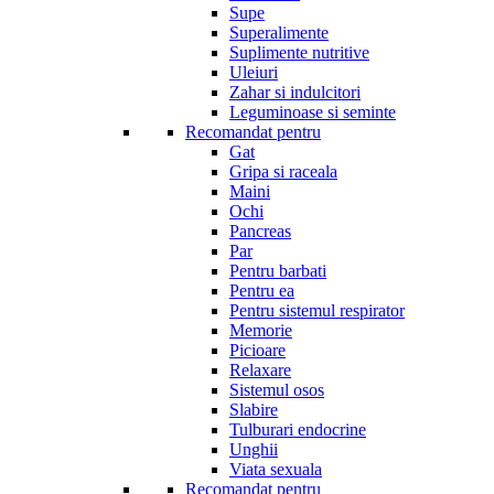
Supe
Superalimente
Suplimente nutritive
Uleiuri
Zahar si indulcitori
Leguminoase si seminte
Recomandat pentru
Gat
Gripa si raceala
Maini
Ochi
Pancreas
Par
Pentru barbati
Pentru ea
Pentru sistemul respirator
Memorie
Picioare
Relaxare
Sistemul osos
Slabire
Tulburari endocrine
Unghii
Viata sexuala
Recomandat pentru