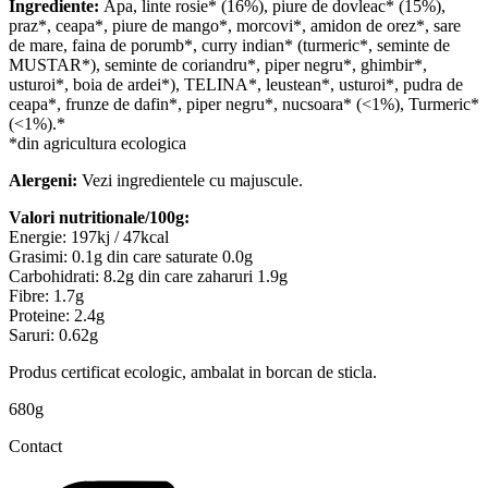
Ingrediente:
Apa, linte rosie* (16%), piure de dovleac* (15%),
praz*, ceapa*, piure de mango*, morcovi*, amidon de orez*, sare
de mare, faina de porumb*, curry indian* (turmeric*, seminte de
MUSTAR*), seminte de coriandru*, piper negru*, ghimbir*,
usturoi*, boia de ardei*), TELINA*, leustean*, usturoi*, pudra de
ceapa*, frunze de dafin*, piper negru*, nucsoara* (<1%), Turmeric*
(<1%).*
*din agricultura ecologica
Alergeni:
Vezi ingredientele cu majuscule.
Valori nutritionale/100g:
Energie: 197kj / 47kcal
Grasimi: 0.1g din care saturate 0.0g
Carbohidrati: 8.2g din care zaharuri 1.9g
Fibre: 1.7g
Proteine: 2.4g
Saruri: 0.62g
Produs certificat ecologic, ambalat in borcan de sticla.
680g
Contact