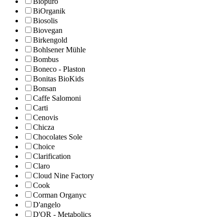
Biopuro
BiOrganik
Biosolis
Biovegan
Birkengold
Bohlsener Mühle
Bombus
Boneco - Plaston
Bonitas BioKids
Bonsan
Caffe Salomoni
Carti
Cenovis
Chicza
Chocolates Sole
Choice
Clarification
Claro
Cloud Nine Factory
Cook
Corman Organyc
D'angelo
D'OR - Metabolics