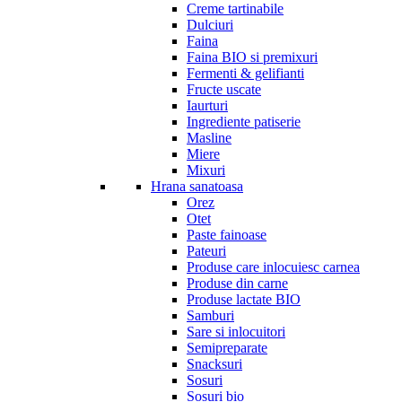
Creme tartinabile
Dulciuri
Faina
Faina BIO si premixuri
Fermenti & gelifianti
Fructe uscate
Iaurturi
Ingrediente patiserie
Masline
Miere
Mixuri
Hrana sanatoasa
Orez
Otet
Paste fainoase
Pateuri
Produse care inlocuiesc carnea
Produse din carne
Produse lactate BIO
Samburi
Sare si inlocuitori
Semipreparate
Snacksuri
Sosuri
Sosuri bio