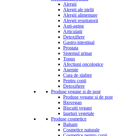
Alergii
Alergii ale pielii
Alergii alimentare
Alergii respiratorii
Anti-aging
Articulatii
Detoxifiere
Gastro-intestinal
Prostata
Sistemul urinar
Tonus
Afectiuni oncologice
Anemie
Cura de slabire
Pentru copii
Detoxifiere
Produse vegane si de post
Produse vegane si de post
Biovegan
Biscuiti vegani
Iaurturi vegetale
Produse cosmetice
Balsam
Cosmetice naturale
Cosmetice pentru copii