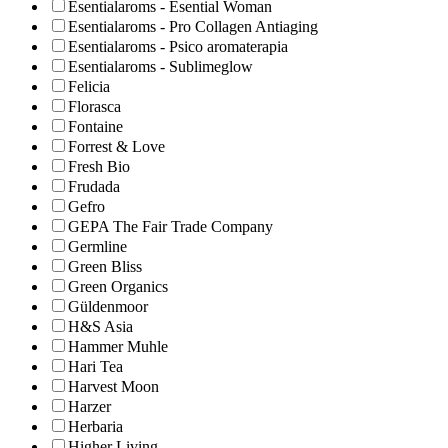
Esentialaroms - Esential Woman
Esentialaroms - Pro Collagen Antiaging
Esentialaroms - Psico aromaterapia
Esentialaroms - Sublimeglow
Felicia
Florasca
Fontaine
Forrest & Love
Fresh Bio
Frudada
Gefro
GEPA The Fair Trade Company
Germline
Green Bliss
Green Organics
Güldenmoor
H&S Asia
Hammer Muhle
Hari Tea
Harvest Moon
Harzer
Herbaria
Higher Living