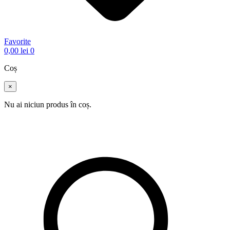
Favorite
0,00
lei
0
Coș
×
Nu ai niciun produs în coș.