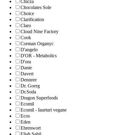
Chicza
Chocolates Sole
Choice
Clarification
Claro
Cloud Nine Factory
Cook
Corman Organyc
D'angelo
D'OR - Metabolics
D'ora
Dante
Davert
Dennree
Dr. Goerg
Dr.Soda
Dragon Superfoods
Ecomil
Ecomil - Iaurturi vegane
Ecos
Eden
Ehrenwort
Eliah Sahil