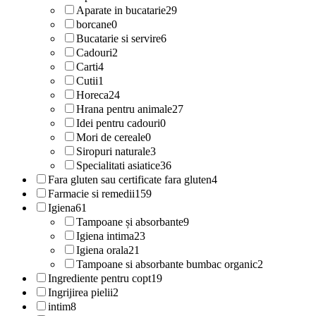
Aparate in bucatarie
29
borcane
0
Bucatarie si servire
6
Cadouri
2
Carti
4
Cutii
1
Horeca
24
Hrana pentru animale
27
Idei pentru cadouri
0
Mori de cereale
0
Siropuri naturale
3
Specialitati asiatice
36
Fara gluten sau certificate fara gluten
4
Farmacie si remedii
159
Igiena
61
Tampoane și absorbante
9
Igiena intima
23
Igiena orala
21
Tampoane si absorbante bumbac organic
2
Ingrediente pentru copt
19
Ingrijirea pielii
2
intim
8