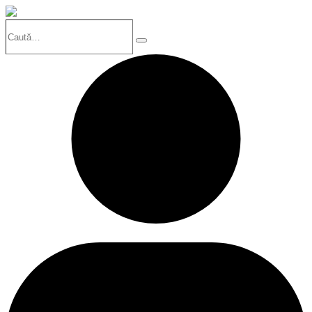
Caută…
Search