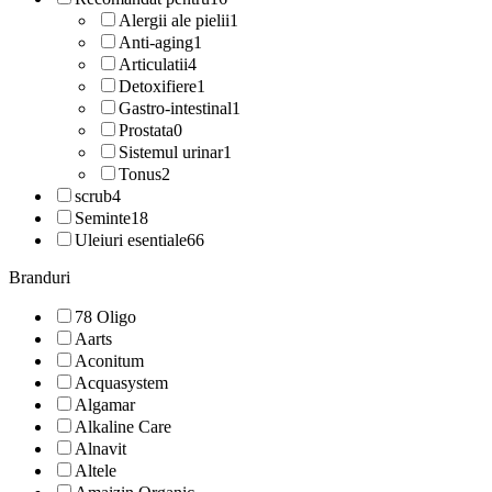
Alergii ale pielii
1
Anti-aging
1
Articulatii
4
Detoxifiere
1
Gastro-intestinal
1
Prostata
0
Sistemul urinar
1
Tonus
2
scrub
4
Seminte
18
Uleiuri esentiale
66
Branduri
78 Oligo
Aarts
Aconitum
Acquasystem
Algamar
Alkaline Care
Alnavit
Altele