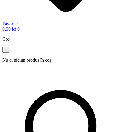
Favorite
0,00
lei
0
Coș
×
Nu ai niciun produs în coș.