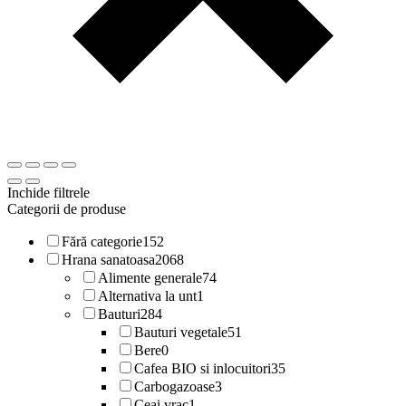
Inchide filtrele
Categorii de produse
Fără categorie
152
Hrana sanatoasa
2068
Alimente generale
74
Alternativa la unt
1
Bauturi
284
Bauturi vegetale
51
Bere
0
Cafea BIO si inlocuitori
35
Carbogazoase
3
Ceai vrac
1