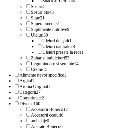
Snacksuri Pronat
0
Sosuri
4
Sosuri bio
48
Supe
21
Superalimente
2
Suplimente nutritive
9
Uleiuri
30
Uleiuri de gatit
1
Uleiuri naturale
28
Uleiuri presate la rece
1
Zahar si indulcitori
53
Leguminoase si seminte
14
Creme
15
Alimente nevoi specifice
1
Argital
1
Aronia Original
1
Categorii
27
Comprimate
2
Diverse
160
Accesorii Boneco
12
Accesorii ceaiuri
8
ambalaje
0
Aparate Boneco
6