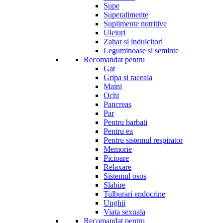
Supe
Superalimente
Suplimente nutritive
Uleiuri
Zahar si indulcitori
Leguminoase si seminte
Recomandat pentru
Gat
Gripa si raceala
Maini
Ochi
Pancreas
Par
Pentru barbati
Pentru ea
Pentru sistemul respirator
Memorie
Picioare
Relaxare
Sistemul osos
Slabire
Tulburari endocrine
Unghii
Viata sexuala
Recomandat pentru