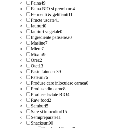
Faina
49
Faina BIO si premixuri
4
Fermenti & gelifianti
11
Fructe uscate
41
Iaurturi
0
Iaurturi vegetale
0
Ingrediente patiserie
20
Masline
7
Miere
7
Mixuri
9
Orez
2
Otet
13
Paste fainoase
39
Pateuri
76
Produse care inlocuiesc carnea
0
Produse din carne
8
Produse lactate BIO
4
Raw food
2
Samburi
5
Sare si inlocuitori
15
Semipreparate
11
Snacksuri
90