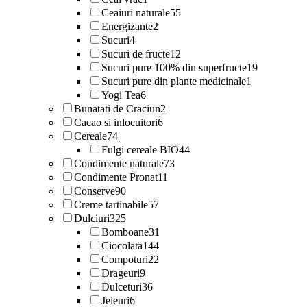
Ceaiuri naturale
55
Energizante
2
Sucuri
4
Sucuri de fructe
12
Sucuri pure 100% din superfructe
19
Sucuri pure din plante medicinale
1
Yogi Tea
6
Bunatati de Craciun
2
Cacao si inlocuitori
6
Cereale
74
Fulgi cereale BIO
44
Condimente naturale
73
Condimente Pronat
11
Conserve
90
Creme tartinabile
57
Dulciuri
325
Bomboane
31
Ciocolata
144
Compoturi
22
Drageuri
9
Dulceturi
36
Jeleuri
6