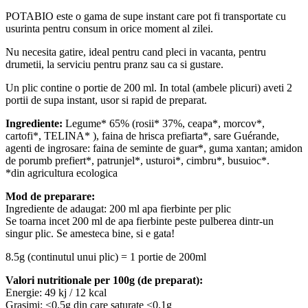
POTABIO este o gama de supe instant care pot fi transportate cu
usurinta pentru consum in orice moment al zilei.
Nu necesita gatire, ideal pentru cand pleci in vacanta, pentru
drumetii, la serviciu pentru pranz sau ca si gustare.
Un plic contine o portie de 200 ml. In total (ambele plicuri) aveti 2
portii de supa instant, usor si rapid de preparat.
Ingrediente:
Legume* 65% (rosii* 37%, ceapa*, morcov*,
cartofi*, TELINA* ), faina de hrisca prefiarta*, sare Guérande,
agenti de ingrosare: faina de seminte de guar*, guma xantan; amidon
de porumb prefiert*, patrunjel*, usturoi*, cimbru*, busuioc*.
*din agricultura ecologica
Mod de preparare:
Ingrediente de adaugat: 200 ml apa fierbinte per plic
Se toarna incet 200 ml de apa fierbinte peste pulberea dintr-un
singur plic. Se amesteca bine, si e gata!
8.5g (continutul unui plic) = 1 portie de 200ml
Valori nutritionale per 100g
(de preparat)
:
Energie: 49 kj / 12 kcal
Grasimi: <0.5g din care saturate <0.1g