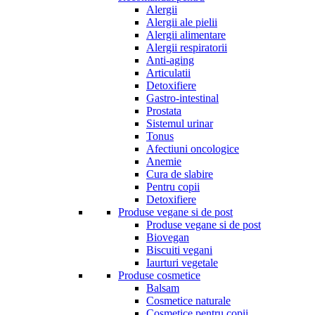
Alergii
Alergii ale pielii
Alergii alimentare
Alergii respiratorii
Anti-aging
Articulatii
Detoxifiere
Gastro-intestinal
Prostata
Sistemul urinar
Tonus
Afectiuni oncologice
Anemie
Cura de slabire
Pentru copii
Detoxifiere
Produse vegane si de post
Produse vegane si de post
Biovegan
Biscuiti vegani
Iaurturi vegetale
Produse cosmetice
Balsam
Cosmetice naturale
Cosmetice pentru copii