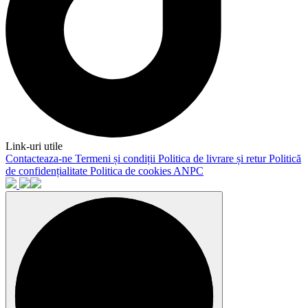
Link-uri utile
Contacteaza-ne
Termeni și condiții
Politica de livrare și retur
Politică
de confidențialitate
Politica de cookies
ANPC