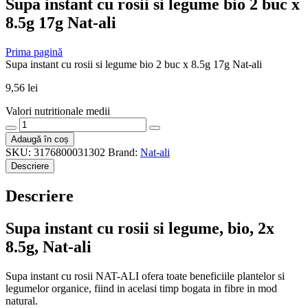
Supa instant cu rosii si legume bio 2 buc x
8.5g 17g Nat-ali
Prima pagină
Supa instant cu rosii si legume bio 2 buc x 8.5g 17g Nat-ali
9,56
lei
Valori nutritionale medii
Cantitate
Supa
Adaugă în coș
instant
SKU:
3176800031302
Brand:
Nat-ali
cu
Descriere
rosii
si
Descriere
legume
bio
2
Supa instant cu rosii si legume, bio, 2x
buc
8.5g, Nat-ali
x
8.5g
17g
Supa instant cu rosii NAT-ALI ofera toate beneficiile plantelor si
Nat-
legumelor organice, fiind in acelasi timp bogata in fibre in mod
ali
natural.