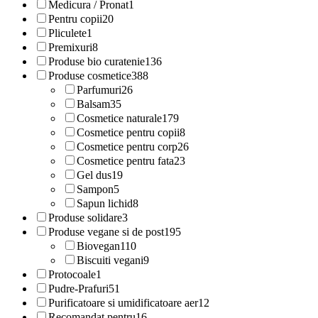
Medicura / Pronat
1
Pentru copii
20
Pliculete
1
Premixuri
8
Produse bio curatenie
136
Produse cosmetice
388
Parfumuri
26
Balsam
35
Cosmetice naturale
179
Cosmetice pentru copii
8
Cosmetice pentru corp
26
Cosmetice pentru fata
23
Gel dus
19
Sampon
5
Sapun lichid
8
Produse solidare
3
Produse vegane si de post
195
Biovegan
110
Biscuiti vegani
9
Protocoale
1
Pudre-Prafuri
51
Purificatoare si umidificatoare aer
12
Recomandat pentru
16