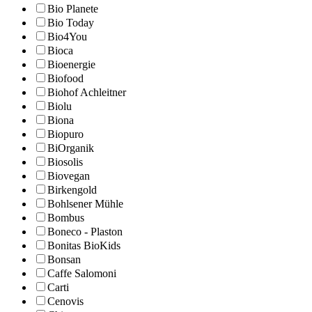
Bio Planete
Bio Today
Bio4You
Bioca
Bioenergie
Biofood
Biohof Achleitner
Biolu
Biona
Biopuro
BiOrganik
Biosolis
Biovegan
Birkengold
Bohlsener Mühle
Bombus
Boneco - Plaston
Bonitas BioKids
Bonsan
Caffe Salomoni
Carti
Cenovis