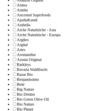
Amaizin Organic
Amisa
Amrita
Ancestral Superfoods
ApuliaKundi
Arabella
Arche Naturküche - Asia
Arche Naturküche - Europa
Argileo
Argital
Aries
Aromandise
Aronia Original
Barkleys
Bavaria Waldfrucht
Bazar Bio
Benjamissimo
Bettr
Big Nature
Bio Dentist
Bio Green Olive Oil
Bio Nature
Bio Planet