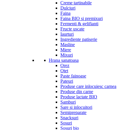
Creme tartinabile
Dulciuri
Faina
Faina BIO si premixuri
Fermenti & gelifianti
Fructe uscate
Iaurturi
Ingrediente patiserie
Masline
Miere
Mixuri
Hrana sanatoasa
Orez
Otet
Paste fainoase
Pateuri
Produse care inlocuiesc carnea
Produse din carne
Produse lactate BIO
Samburi
Sare si inlocuitori
Semipreparate
Snacksuri
Sosuri
Sosuri bio