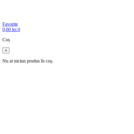
Favorite
0,00
lei
0
Coș
×
Nu ai niciun produs în coș.