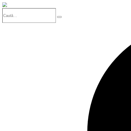
Caută…
Search