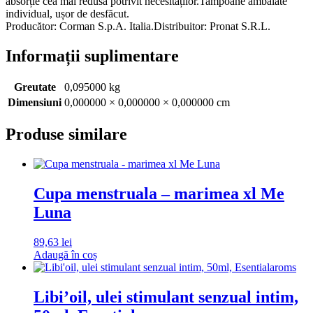
absorție cea mai redusă potrivit necesităților.Tampoane ambalate
individual, ușor de desfăcut.
Producător: Corman S.p.A. Italia.Distribuitor: Pronat S.R.L.
Informații suplimentare
Greutate
0,095000 kg
Dimensiuni
0,000000 × 0,000000 × 0,000000 cm
Produse similare
Cupa menstruala – marimea xl Me
Luna
89,63
lei
Adaugă în coș
Libi’oil, ulei stimulant senzual intim,