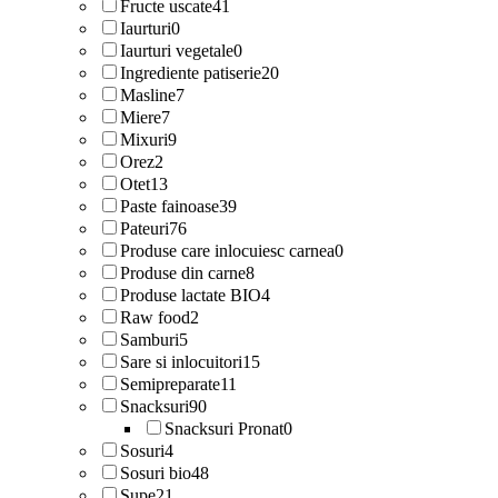
Fructe uscate
41
Iaurturi
0
Iaurturi vegetale
0
Ingrediente patiserie
20
Masline
7
Miere
7
Mixuri
9
Orez
2
Otet
13
Paste fainoase
39
Pateuri
76
Produse care inlocuiesc carnea
0
Produse din carne
8
Produse lactate BIO
4
Raw food
2
Samburi
5
Sare si inlocuitori
15
Semipreparate
11
Snacksuri
90
Snacksuri Pronat
0
Sosuri
4
Sosuri bio
48
Supe
21