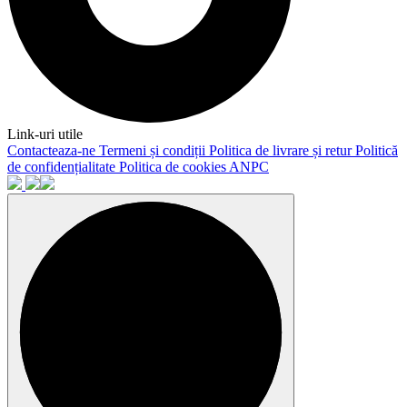
Link-uri utile
Contacteaza-ne
Termeni și condiții
Politica de livrare și retur
Politică
de confidențialitate
Politica de cookies
ANPC