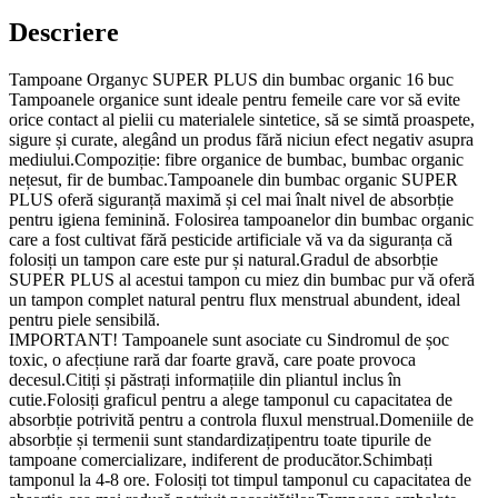
16
Descriere
buc
Organyc
Tampoane Organyc SUPER PLUS din bumbac organic 16 buc
Tampoanele organice sunt ideale pentru femeile care vor să evite
orice contact al pielii cu materialele sintetice, să se simtă proaspete,
sigure și curate, alegând un produs fără niciun efect negativ asupra
mediului.Compoziție: fibre organice de bumbac, bumbac organic
nețesut, fir de bumbac.Tampoanele din bumbac organic SUPER
PLUS oferă siguranță maximă și cel mai înalt nivel de absorbție
pentru igiena feminină. Folosirea tampoanelor din bumbac organic
care a fost cultivat fără pesticide artificiale vă va da siguranța că
folosiți un tampon care este pur și natural.Gradul de absorbție
SUPER PLUS al acestui tampon cu miez din bumbac pur vă oferă
un tampon complet natural pentru flux menstrual abundent, ideal
pentru piele sensibilă.
IMPORTANT! Tampoanele sunt asociate cu Sindromul de șoc
toxic, o afecțiune rară dar foarte gravă, care poate provoca
decesul.Citiți și păstrați informațiile din pliantul inclus în
cutie.Folosiți graficul pentru a alege tamponul cu capacitatea de
absorbție potrivită pentru a controla fluxul menstrual.Domeniile de
absorbție și termenii sunt standardizațipentru toate tipurile de
tampoane comercializare, indiferent de producător.Schimbați
tamponul la 4-8 ore. Folosiți tot timpul tamponul cu capacitatea de