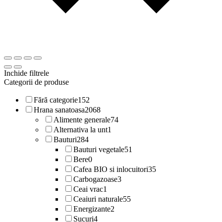
Inchide filtrele
Categorii de produse
Fără categorie
152
Hrana sanatoasa
2068
Alimente generale
74
Alternativa la unt
1
Bauturi
284
Bauturi vegetale
51
Bere
0
Cafea BIO si inlocuitori
35
Carbogazoase
3
Ceai vrac
1
Ceaiuri naturale
55
Energizante
2
Sucuri
4