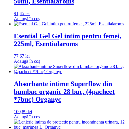
50ml, Esentialaroms
91,45
lei
Adaugă în coș
Esential Gel Gel intim pentru femei,
225ml, Esentialaroms
77,67
lei
Adaugă în coș
Absorbante intime Superflow din
bumbac organic 28 buc, (4pacheet
*7buc) Organyc
100,89
lei
Adaugă în coș