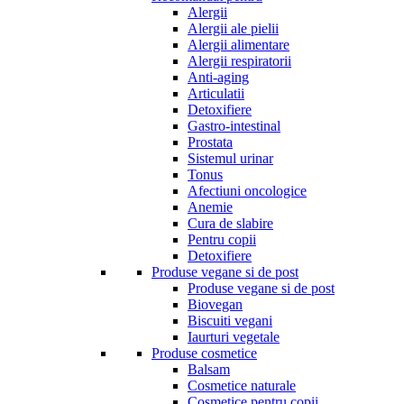
Alergii
Alergii ale pielii
Alergii alimentare
Alergii respiratorii
Anti-aging
Articulatii
Detoxifiere
Gastro-intestinal
Prostata
Sistemul urinar
Tonus
Afectiuni oncologice
Anemie
Cura de slabire
Pentru copii
Detoxifiere
Produse vegane si de post
Produse vegane si de post
Biovegan
Biscuiti vegani
Iaurturi vegetale
Produse cosmetice
Balsam
Cosmetice naturale
Cosmetice pentru copii