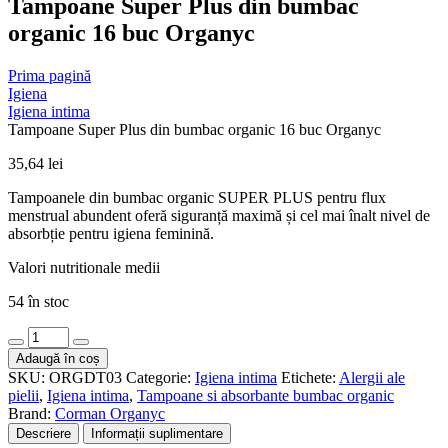
Tampoane Super Plus din bumbac
organic 16 buc Organyc
Prima pagină
Igiena
Igiena intima
Tampoane Super Plus din bumbac organic 16 buc Organyc
35,64
lei
Tampoanele din bumbac organic SUPER PLUS pentru flux
menstrual abundent oferă siguranță maximă și cel mai înalt nivel de
absorbție pentru igiena feminină.
Valori nutritionale medii
54 în stoc
Cantitate
Tampoane
Adaugă în coș
Super
SKU:
ORGDT03
Categorie:
Igiena intima
Etichete:
Alergii ale
Plus
pielii
,
Igiena intima
,
Tampoane si absorbante bumbac organic
din
Brand:
Corman Organyc
bumbac
Descriere
Informații suplimentare
organic