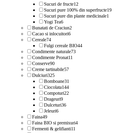
Sucuri de fructe
12
Sucuri pure 100% din superfructe
19
Sucuri pure din plante medicinale
1
Yogi Tea
6
Bunatati de Craciun
2
Cacao si inlocuitori
6
Cereale
74
Fulgi cereale BIO
44
Condimente naturale
73
Condimente Pronat
11
Conserve
90
Creme tartinabile
57
Dulciuri
325
Bomboane
31
Ciocolata
144
Compoturi
22
Drageuri
9
Dulceturi
36
Jeleuri
6
Faina
49
Faina BIO si premixuri
4
Fermenti & gelifianti
11