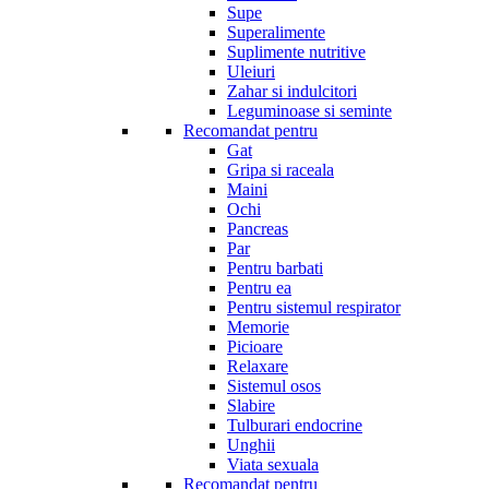
Supe
Superalimente
Suplimente nutritive
Uleiuri
Zahar si indulcitori
Leguminoase si seminte
Recomandat pentru
Gat
Gripa si raceala
Maini
Ochi
Pancreas
Par
Pentru barbati
Pentru ea
Pentru sistemul respirator
Memorie
Picioare
Relaxare
Sistemul osos
Slabire
Tulburari endocrine
Unghii
Viata sexuala
Recomandat pentru