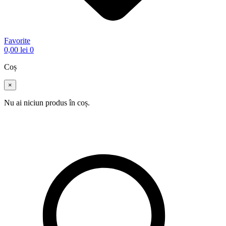
Favorite
0,00
lei
0
Coș
×
Nu ai niciun produs în coș.