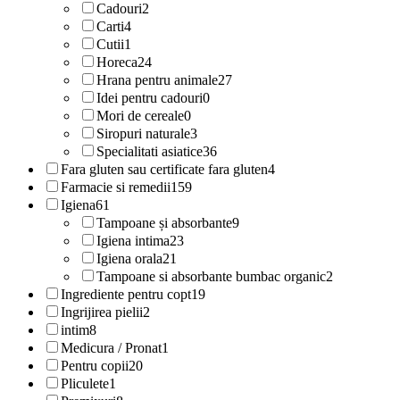
Cadouri
2
Carti
4
Cutii
1
Horeca
24
Hrana pentru animale
27
Idei pentru cadouri
0
Mori de cereale
0
Siropuri naturale
3
Specialitati asiatice
36
Fara gluten sau certificate fara gluten
4
Farmacie si remedii
159
Igiena
61
Tampoane și absorbante
9
Igiena intima
23
Igiena orala
21
Tampoane si absorbante bumbac organic
2
Ingrediente pentru copt
19
Ingrijirea pielii
2
intim
8
Medicura / Pronat
1
Pentru copii
20
Pliculete
1