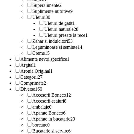
Superalimente
2
Suplimente nutritive
9
Uleiuri
30
Uleiuri de gatit
1
Uleiuri naturale
28
Uleiuri presate la rece
1
Zahar si indulcitori
53
Leguminoase si seminte
14
Creme
15
Alimente nevoi specifice
1
Argital
1
Aronia Original
1
Categorii
27
Comprimate
2
Diverse
160
Accesorii Boneco
12
Accesorii ceaiuri
8
ambalaje
0
Aparate Boneco
6
Aparate in bucatarie
29
borcane
0
Bucatarie si servire
6