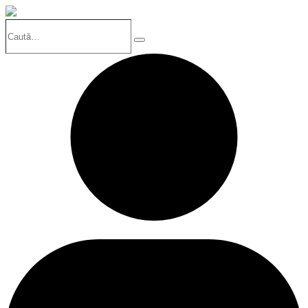
Caută…
Search