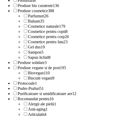
Premixuri
8
Produse bio curatenie
136
Produse cosmetice
388
Parfumuri
26
Balsam
35
Cosmetice naturale
179
Cosmetice pentru copii
8
Cosmetice pentru corp
26
Cosmetice pentru fata
23
Gel dus
19
Sampon
5
Sapun lichid
8
Produse solidare
3
Produse vegane si de post
195
Biovegan
110
Biscuiti vegani
9
Protocoale
1
Pudre-Prafuri
51
Purificatoare si umidificatoare aer
12
Recomandat pentru
16
Alergii ale pielii
1
Anti-aging
1
Articulatii
4