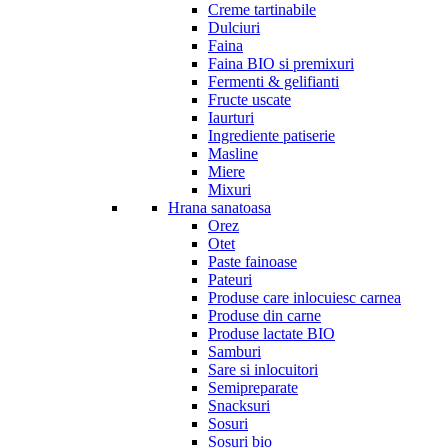
Creme tartinabile
Dulciuri
Faina
Faina BIO si premixuri
Fermenti & gelifianti
Fructe uscate
Iaurturi
Ingrediente patiserie
Masline
Miere
Mixuri
Hrana sanatoasa
Orez
Otet
Paste fainoase
Pateuri
Produse care inlocuiesc carnea
Produse din carne
Produse lactate BIO
Samburi
Sare si inlocuitori
Semipreparate
Snacksuri
Sosuri
Sosuri bio