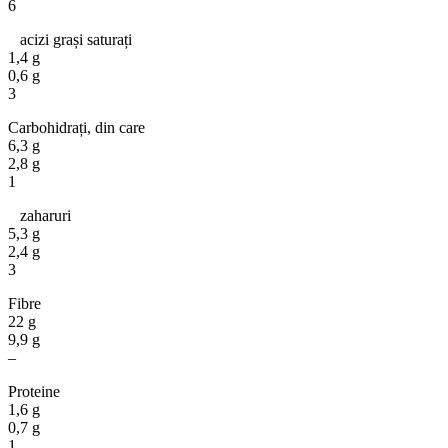
6
acizi grași saturați
1,4 g
0,6 g
3
Carbohidrați, din care
6,3 g
2,8 g
1
zaharuri
5,3 g
2,4 g
3
Fibre
22 g
9,9 g
–
Proteine
1,6 g
0,7 g
1