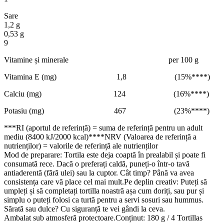
Sare
1,2 g
0,53 g
9
Vitamine și minerale per 100 g
Vitamina E (mg) 1,8 (15%****)
Calciu (mg) 124 (16%****)
Potasiu (mg) 467 (23%****)
***RI (aportul de referință) = suma de referință pentru un adult
mediu (8400 kJ/2000 kcal)****NRV (Valoarea de referință a
nutrienților) = valorile de referință ale nutrienților
Mod de preparare: Tortila este deja coaptă în prealabil și poate fi
consumată rece. Dacă o preferați caldă, puneți-o într-o tavă
antiaderentă (fără ulei) sau la cuptor. Cât timp? Până va avea
consistența care vă place cel mai mult.Pe deplin creativ: Puteți să
umpleți și să completați tortilla noastră așa cum doriți, sau pur și
simplu o puteți folosi ca turtă pentru a servi sosuri sau hummus.
Sărată sau dulce? Cu siguranță te vei gândi la ceva.
Ambalat sub atmosferă protectoare.Conținut: 180 g / 4 Tortillas