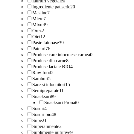
Iaurturi vegetale
0
Ingrediente patiserie
20
Masline
7
Miere
7
Mixuri
9
Orez
2
Otet
12
Paste fainoase
39
Pateuri
76
Produse care inlocuiesc carnea
0
Produse din carne
8
Produse lactate BIO
4
Raw food
2
Samburi
5
Sare si inlocuitori
15
Semipreparate
11
Snacksuri
89
Snacksuri Pronat
0
Sosuri
4
Sosuri bio
48
Supe
21
Superalimente
2
Suplimente nutritive
9