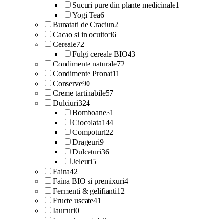
Sucuri pure din plante medicinale
1
Yogi Tea
6
Bunatati de Craciun
2
Cacao si inlocuitori
6
Cereale
72
Fulgi cereale BIO
43
Condimente naturale
72
Condimente Pronat
11
Conserve
90
Creme tartinabile
57
Dulciuri
324
Bomboane
31
Ciocolata
144
Compoturi
22
Drageuri
9
Dulceturi
36
Jeleuri
5
Faina
42
Faina BIO si premixuri
4
Fermenti & gelifianti
12
Fructe uscate
41
Iaurturi
0