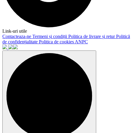
Link-uri utile
Contacteaza-ne
Termeni și condiții
Politica de livrare și retur
Politică
de confidențialitate
Politica de cookies
ANPC