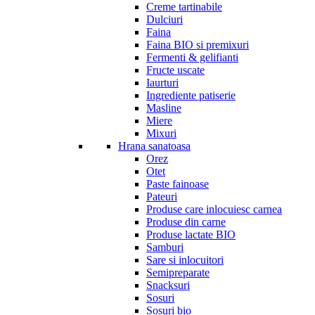
Creme tartinabile
Dulciuri
Faina
Faina BIO si premixuri
Fermenti & gelifianti
Fructe uscate
Iaurturi
Ingrediente patiserie
Masline
Miere
Mixuri
Hrana sanatoasa
Orez
Otet
Paste fainoase
Pateuri
Produse care inlocuiesc carnea
Produse din carne
Produse lactate BIO
Samburi
Sare si inlocuitori
Semipreparate
Snacksuri
Sosuri
Sosuri bio