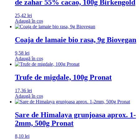
de zahar 55% cacao, 100g Birkengold
25,42
lei
Adaugă în coș
Coaja de lamaie bio rasa, 9g Biovegan
9,58
lei
Adaugă în coș
Trufe de migdale, 100g Pronat
17,36
lei
Adaugă în coș
Sare de Himalaya grunjoasa aprox. 1-
2mm, 500g Pronat
8,10
lei