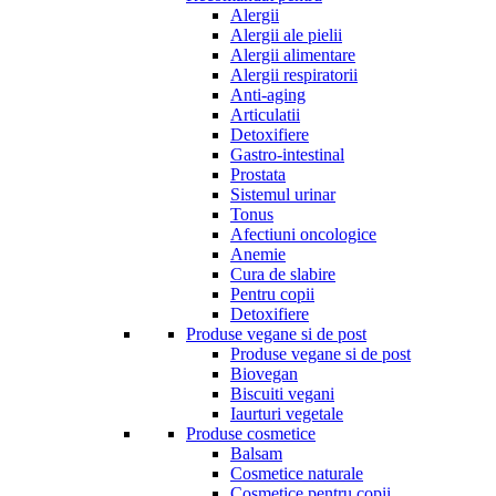
Alergii
Alergii ale pielii
Alergii alimentare
Alergii respiratorii
Anti-aging
Articulatii
Detoxifiere
Gastro-intestinal
Prostata
Sistemul urinar
Tonus
Afectiuni oncologice
Anemie
Cura de slabire
Pentru copii
Detoxifiere
Produse vegane si de post
Produse vegane si de post
Biovegan
Biscuiti vegani
Iaurturi vegetale
Produse cosmetice
Balsam
Cosmetice naturale
Cosmetice pentru copii