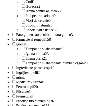
Cutii
1
Horeca
22
Hrana pentru animale
27
Idei pentru cadouri
0
Mori de cereale
0
Siropuri naturale
3
Specialitati asiatice
35
Fara gluten sau certificate fara gluten
3
Farmacie si remedii
158
Igiena
61
Tampoane și absorbante
9
Igiena intima
23
Igiena orala
21
Tampoane si absorbante bumbac organic
2
Ingrediente pentru copt
19
Ingrijirea pielii
2
intim
8
Medicura / Pronat
1
Pentru copii
20
Pliculete
1
Premixuri
8
Produse bio curatenie
136
Produse cosmetice
386