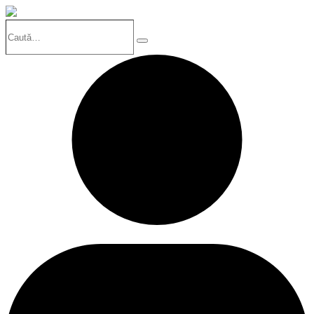
Caută…
Search