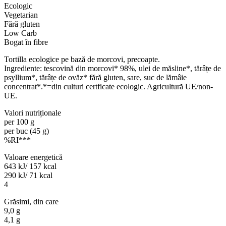
Ecologic
Vegetarian
Fără gluten
Low Carb
Bogat în fibre
Tortilla ecologice pe bază de morcovi, precoapte.
Ingrediente: tescovină din morcovi* 98%, ulei de măsline*, tărâțe de
psyllium*, tărâțe de ovăz* fără gluten, sare, suc de lămâie
concentrat*.*=din culturi certficate ecologic. Agricultură UE/non-
UE.
Valori nutriționale
per 100 g
per buc (45 g)
%RI***
Valoare energetică
643 kJ/ 157 kcal
290 kJ/ 71 kcal
4
Grăsimi, din care
9,0 g
4,1 g