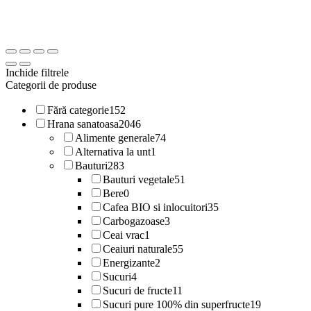
Inchide filtrele
Categorii de produse
Fără categorie
152
Hrana sanatoasa
2046
Alimente generale
74
Alternativa la unt
1
Bauturi
283
Bauturi vegetale
51
Bere
0
Cafea BIO si inlocuitori
35
Carbogazoase
3
Ceai vrac
1
Ceaiuri naturale
55
Energizante
2
Sucuri
4
Sucuri de fructe
11
Sucuri pure 100% din superfructe
19