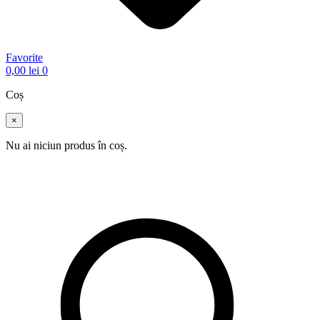
Favorite
0,00
lei
0
Coș
×
Nu ai niciun produs în coș.