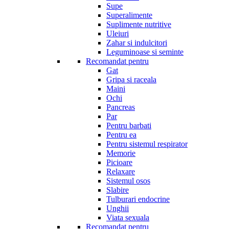
Supe
Superalimente
Suplimente nutritive
Uleiuri
Zahar si indulcitori
Leguminoase si seminte
Recomandat pentru
Gat
Gripa si raceala
Maini
Ochi
Pancreas
Par
Pentru barbati
Pentru ea
Pentru sistemul respirator
Memorie
Picioare
Relaxare
Sistemul osos
Slabire
Tulburari endocrine
Unghii
Viata sexuala
Recomandat pentru