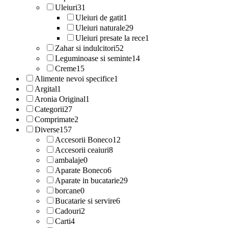
Uleiuri
31
Uleiuri de gatit
1
Uleiuri naturale
29
Uleiuri presate la rece
1
Zahar si indulcitori
52
Leguminoase si seminte
14
Creme
15
Alimente nevoi specifice
1
Argital
1
Aronia Original
1
Categorii
27
Comprimate
2
Diverse
157
Accesorii Boneco
12
Accesorii ceaiuri
8
ambalaje
0
Aparate Boneco
6
Aparate in bucatarie
29
borcane
0
Bucatarie si servire
6
Cadouri
2
Carti
4