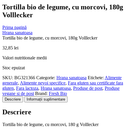
Tortilla bio de legume, cu morcovi, 180g
Volllecker
Prima pagină
Hrana sanatoasa
Tortilla bio de legume, cu morcovi, 180g Volllecker
32,85
lei
Valori nutritionale medii
Stoc epuizat
SKU:
BG321366
Categorie:
Hrana sanatoasa
Etichete:
Alimente
generale
,
Alimente nevoi specifice
,
Fara gluten sau certificate fara
gluten
,
Fara lactoza
,
Hrana sanatoasa
,
Produse de post
,
Produse
vegane si de post
Brand:
Fresh Bio
Descriere
Informații suplimentare
Descriere
Tortilla bio de legume, cu morcovi, 180 g Volllecker