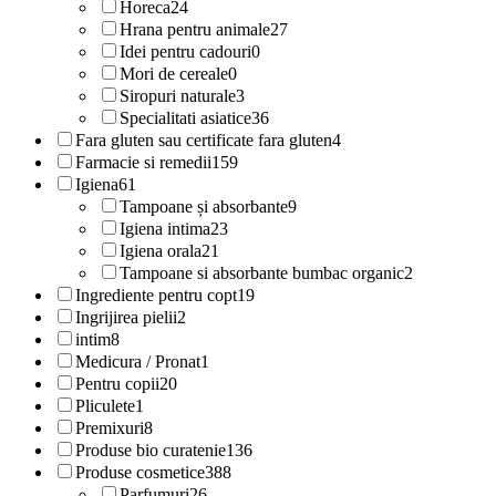
Horeca
24
Hrana pentru animale
27
Idei pentru cadouri
0
Mori de cereale
0
Siropuri naturale
3
Specialitati asiatice
36
Fara gluten sau certificate fara gluten
4
Farmacie si remedii
159
Igiena
61
Tampoane și absorbante
9
Igiena intima
23
Igiena orala
21
Tampoane si absorbante bumbac organic
2
Ingrediente pentru copt
19
Ingrijirea pielii
2
intim
8
Medicura / Pronat
1
Pentru copii
20
Pliculete
1
Premixuri
8
Produse bio curatenie
136
Produse cosmetice
388
Parfumuri
26