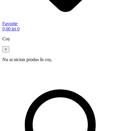
Favorite
0,00
lei
0
Coș
×
Nu ai niciun produs în coș.