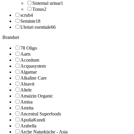
Sistemul urinar
1
Tonus
2
scrub
4
Seminte
18
Uleiuri esentiale
66
Branduri
78 Oligo
Aarts
Aconitum
Acquasystem
Algamar
Alkaline Care
Alnavit
Altele
Amaizin Organic
Amisa
Amrita
Ancestral Superfoods
ApuliaKundi
Arabella
Arche Naturküche - Asia