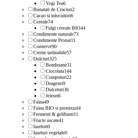
Yogi Tea
6
Bunatati de Craciun
2
Cacao si inlocuitori
6
Cereale
74
Fulgi cereale BIO
44
Condimente naturale
73
Condimente Pronat
11
Conserve
90
Creme tartinabile
57
Dulciuri
325
Bomboane
31
Ciocolata
144
Compoturi
22
Drageuri
9
Dulceturi
36
Jeleuri
6
Faina
49
Faina BIO si premixuri
4
Fermenti & gelifianti
11
Fructe uscate
41
Iaurturi
0
Iaurturi vegetale
0