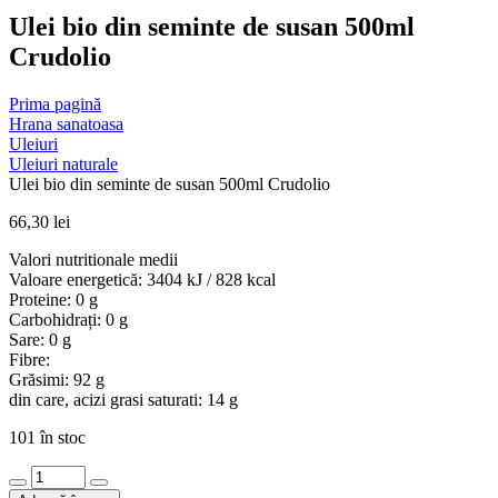
Ulei bio din seminte de susan 500ml
Crudolio
Prima pagină
Hrana sanatoasa
Uleiuri
Uleiuri naturale
Ulei bio din seminte de susan 500ml Crudolio
66,30
lei
Valori nutritionale medii
Valoare energetică: 3404 kJ / 828 kcal
Proteine: 0 g
Carbohidrați: 0 g
Sare: 0 g
Fibre:
Grăsimi: 92 g
din care, acizi grasi saturati: 14 g
101 în stoc
Cantitate
Ulei