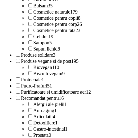
Balsam
35
Cosmetice naturale
179
Cosmetice pentru copii
8
Cosmetice pentru corp
26
Cosmetice pentru fata
23
Gel dus
19
Sampon
5
Sapun lichid
8
Produse solidare
3
Produse vegane si de post
195
Biovegan
110
Biscuiti vegani
9
Protocoale
1
Pudre-Prafuri
51
Purificatoare si umidificatoare aer
12
Recomandat pentru
16
Alergii ale pielii
1
Anti-aging
1
Articulatii
4
Detoxifiere
1
Gastro-intestinal
1
Prostata
0