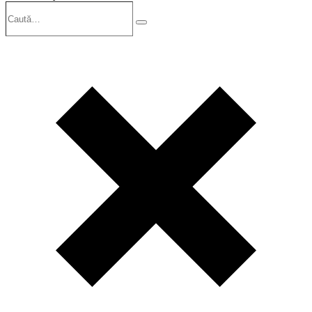
Caută…
Search