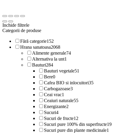
Inchide filtrele
Categorii de produse
Fără categorie
152
Hrana sanatoasa
2068
Alimente generale
74
Alternativa la unt
1
Bauturi
284
Bauturi vegetale
51
Bere
0
Cafea BIO si inlocuitori
35
Carbogazoase
3
Ceai vrac
1
Ceaiuri naturale
55
Energizante
2
Sucuri
4
Sucuri de fructe
12
Sucuri pure 100% din superfructe
19
Sucuri pure din plante medicinale
1