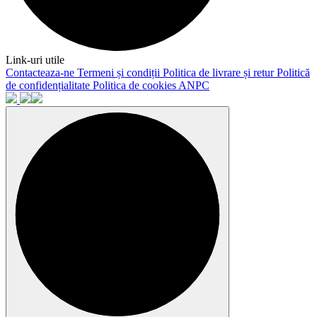
Link-uri utile
Contacteaza-ne
Termeni și condiții
Politica de livrare și retur
Politică
de confidențialitate
Politica de cookies
ANPC