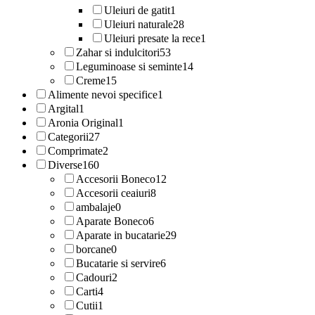
Uleiuri de gatit
1
Uleiuri naturale
28
Uleiuri presate la rece
1
Zahar si indulcitori
53
Leguminoase si seminte
14
Creme
15
Alimente nevoi specifice
1
Argital
1
Aronia Original
1
Categorii
27
Comprimate
2
Diverse
160
Accesorii Boneco
12
Accesorii ceaiuri
8
ambalaje
0
Aparate Boneco
6
Aparate in bucatarie
29
borcane
0
Bucatarie si servire
6
Cadouri
2
Carti
4
Cutii
1