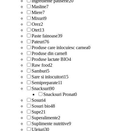
Ingrediente patiserie
20
Masline
7
Miere
7
Mixuri
9
Orez
2
Otet
13
Paste fainoase
39
Pateuri
76
Produse care inlocuiesc carnea
0
Produse din carne
8
Produse lactate BIO
4
Raw food
2
Samburi
5
Sare si inlocuitori
15
Semipreparate
11
Snacksuri
90
Snacksuri Pronat
0
Sosuri
4
Sosuri bio
48
Supe
21
Superalimente
2
Suplimente nutritive
9
Uleiuri
30