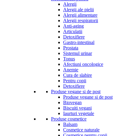
Alergii
Alergii ale pielii
Alergii alimentare
Alergii respiratorii
Anti-aging
Articulatii
Detoxifiere
Gastro-intestinal
Prostata
Sistemul urinar
Tonus
Afectiuni oncologice
Anemie
Cura de slabire
Pentru copii
Detoxifiere
Produse vegane si de post
Produse vegane si de post
Biovegan
Biscuiti vegani
Iaurturi vegetale
Produse cosmetice
Balsam
Cosmetice naturale
Cosmetice pentru copii