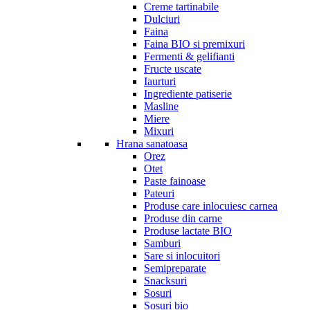
Creme tartinabile
Dulciuri
Faina
Faina BIO si premixuri
Fermenti & gelifianti
Fructe uscate
Iaurturi
Ingrediente patiserie
Masline
Miere
Mixuri
Hrana sanatoasa
Orez
Otet
Paste fainoase
Pateuri
Produse care inlocuiesc carnea
Produse din carne
Produse lactate BIO
Samburi
Sare si inlocuitori
Semipreparate
Snacksuri
Sosuri
Sosuri bio