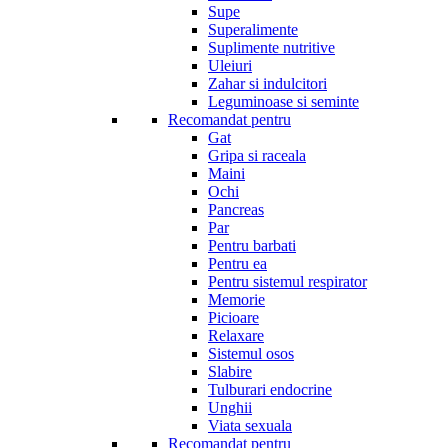
Supe
Superalimente
Suplimente nutritive
Uleiuri
Zahar si indulcitori
Leguminoase si seminte
Recomandat pentru
Gat
Gripa si raceala
Maini
Ochi
Pancreas
Par
Pentru barbati
Pentru ea
Pentru sistemul respirator
Memorie
Picioare
Relaxare
Sistemul osos
Slabire
Tulburari endocrine
Unghii
Viata sexuala
Recomandat pentru