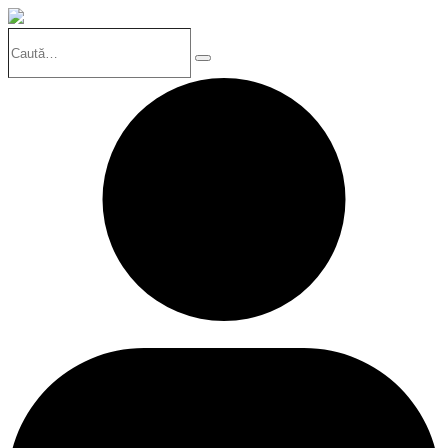
Caută…
Search