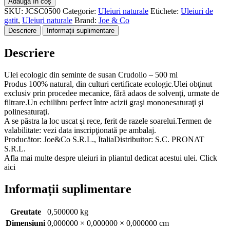
Adaugă în coș
bio
SKU:
JCSC0500
Categorie:
Uleiuri naturale
Etichete:
Uleiuri de
din
gatit
,
Uleiuri naturale
Brand:
Joe & Co
seminte
Descriere
Informații suplimentare
de
susan
Descriere
500ml
Crudolio
Ulei ecologic din seminte de susan Crudolio – 500 ml
Produs 100% natural, din culturi certificate ecologic.Ulei obţinut
exclusiv prin procedee mecanice, fără adaos de solvenţi, urmate de
filtrare.Un echilibru perfect între acizii graşi mononesaturaţi şi
polinesaturaţi.
A se păstra la loc uscat şi rece, ferit de razele soarelui.Termen de
valabilitate: vezi data inscripţionată pe ambalaj.
Producător: Joe&Co S.R.L., ItaliaDistribuitor: S.C. PRONAT
S.R.L.
Afla mai multe despre uleiuri in pliantul dedicat acestui ulei. Click
aici
Informații suplimentare
Greutate
0,500000 kg
Dimensiuni
0,000000 × 0,000000 × 0,000000 cm