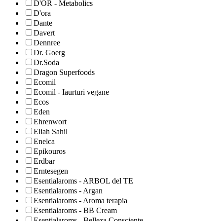
D'OR - Metabolics
D'ora
Dante
Davert
Dennree
Dr. Goerg
Dr.Soda
Dragon Superfoods
Ecomil
Ecomil - Iaurturi vegane
Ecos
Eden
Ehrenwort
Eliah Sahil
Enelca
Epikouros
Erdbar
Erntesegen
Esentialaroms - ARBOL del TE
Esentialaroms - Argan
Esentialaroms - Aroma terapia
Esentialaroms - BB Cream
Esentialaroms - Belleza Consciente