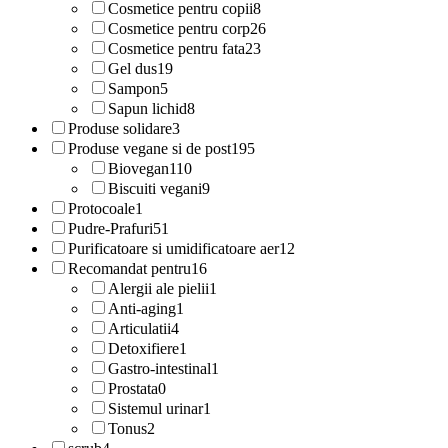
Cosmetice pentru copii
8
Cosmetice pentru corp
26
Cosmetice pentru fata
23
Gel dus
19
Sampon
5
Sapun lichid
8
Produse solidare
3
Produse vegane si de post
195
Biovegan
110
Biscuiti vegani
9
Protocoale
1
Pudre-Prafuri
51
Purificatoare si umidificatoare aer
12
Recomandat pentru
16
Alergii ale pielii
1
Anti-aging
1
Articulatii
4
Detoxifiere
1
Gastro-intestinal
1
Prostata
0
Sistemul urinar
1
Tonus
2