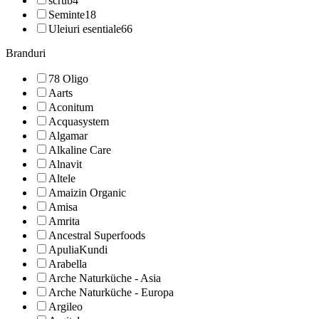
scrub
4
Seminte
18
Uleiuri esentiale
66
Branduri
78 Oligo
Aarts
Aconitum
Acquasystem
Algamar
Alkaline Care
Alnavit
Altele
Amaizin Organic
Amisa
Amrita
Ancestral Superfoods
ApuliaKundi
Arabella
Arche Naturküche - Asia
Arche Naturküche - Europa
Argileo