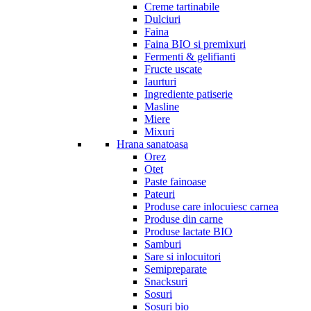
Creme tartinabile
Dulciuri
Faina
Faina BIO si premixuri
Fermenti & gelifianti
Fructe uscate
Iaurturi
Ingrediente patiserie
Masline
Miere
Mixuri
Hrana sanatoasa
Orez
Otet
Paste fainoase
Pateuri
Produse care inlocuiesc carnea
Produse din carne
Produse lactate BIO
Samburi
Sare si inlocuitori
Semipreparate
Snacksuri
Sosuri
Sosuri bio