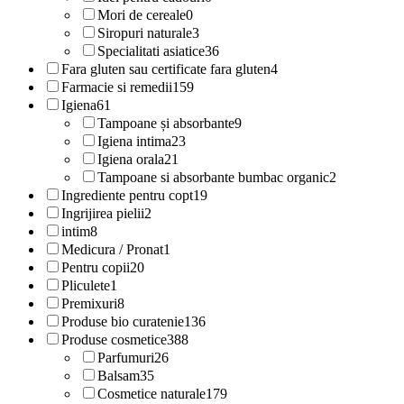
Mori de cereale
0
Siropuri naturale
3
Specialitati asiatice
36
Fara gluten sau certificate fara gluten
4
Farmacie si remedii
159
Igiena
61
Tampoane și absorbante
9
Igiena intima
23
Igiena orala
21
Tampoane si absorbante bumbac organic
2
Ingrediente pentru copt
19
Ingrijirea pielii
2
intim
8
Medicura / Pronat
1
Pentru copii
20
Pliculete
1
Premixuri
8
Produse bio curatenie
136
Produse cosmetice
388
Parfumuri
26
Balsam
35
Cosmetice naturale
179