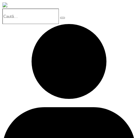
Caută…
Search