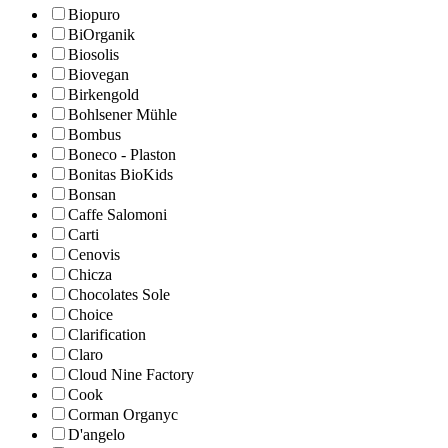
Biopuro
BiOrganik
Biosolis
Biovegan
Birkengold
Bohlsener Mühle
Bombus
Boneco - Plaston
Bonitas BioKids
Bonsan
Caffe Salomoni
Carti
Cenovis
Chicza
Chocolates Sole
Choice
Clarification
Claro
Cloud Nine Factory
Cook
Corman Organyc
D'angelo