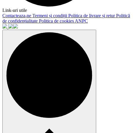
Link-uri utile
Contacteaza-ne
Termeni și condiții
Politica de livrare și retur
Politică
de confidențialitate
Politica de cookies
ANPC