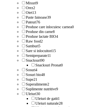
Mixuri
9
Orez
2
Otet
13
Paste fainoase
39
Pateuri
76
Produse care inlocuiesc carnea
0
Produse din carne
8
Produse lactate BIO
4
Raw food
2
Samburi
5
Sare si inlocuitori
15
Semipreparate
11
Snacksuri
90
Snacksuri Pronat
0
Sosuri
4
Sosuri bio
48
Supe
21
Superalimente
2
Suplimente nutritive
9
Uleiuri
30
Uleiuri de gatit
1
Uleiuri naturale
28