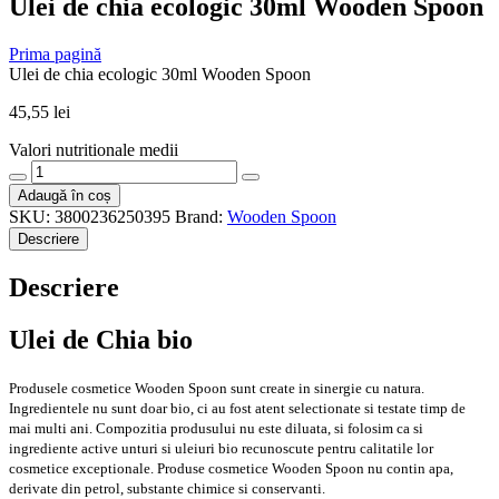
Ulei de chia ecologic 30ml Wooden Spoon
Prima pagină
Ulei de chia ecologic 30ml Wooden Spoon
45,55
lei
Valori nutritionale medii
Cantitate
Ulei
Adaugă în coș
de
SKU:
3800236250395
Brand:
Wooden Spoon
chia
Descriere
ecologic
30ml
Descriere
Wooden
Spoon
Ulei de Chia bio
Produsele cosmetice Wooden Spoon sunt create in sinergie cu natura.
Ingredientele nu sunt doar bio, ci au fost atent selectionate si testate timp de
mai multi ani. Compozitia produsului nu este diluata, si folosim ca si
ingrediente active unturi si uleiuri bio recunoscute pentru calitatile lor
cosmetice exceptionale. Produse cosmetice Wooden Spoon nu contin apa,
derivate din petrol, substante chimice si conservanti.