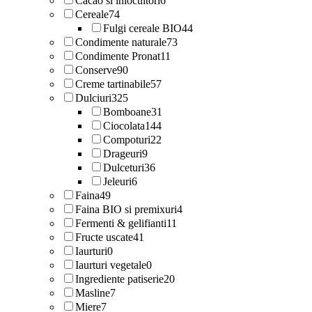
Cacao si inlocuitori
6
Cereale
74
Fulgi cereale BIO
44
Condimente naturale
73
Condimente Pronat
11
Conserve
90
Creme tartinabile
57
Dulciuri
325
Bomboane
31
Ciocolata
144
Compoturi
22
Drageuri
9
Dulceturi
36
Jeleuri
6
Faina
49
Faina BIO si premixuri
4
Fermenti & gelifianti
11
Fructe uscate
41
Iaurturi
0
Iaurturi vegetale
0
Ingrediente patiserie
20
Masline
7
Miere
7