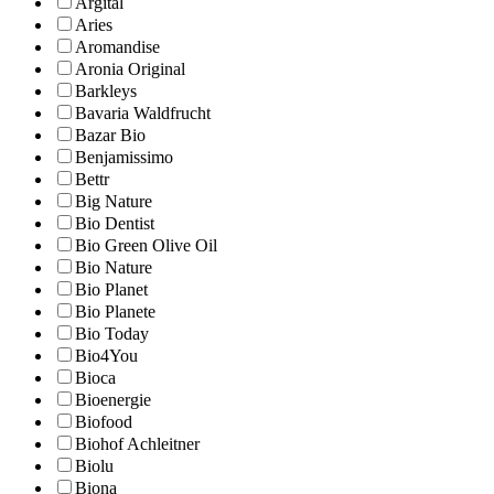
Argital
Aries
Aromandise
Aronia Original
Barkleys
Bavaria Waldfrucht
Bazar Bio
Benjamissimo
Bettr
Big Nature
Bio Dentist
Bio Green Olive Oil
Bio Nature
Bio Planet
Bio Planete
Bio Today
Bio4You
Bioca
Bioenergie
Biofood
Biohof Achleitner
Biolu
Biona