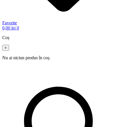
Favorite
0,00
lei
0
Coș
×
Nu ai niciun produs în coș.