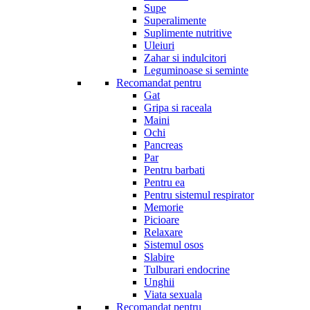
Supe
Superalimente
Suplimente nutritive
Uleiuri
Zahar si indulcitori
Leguminoase si seminte
Recomandat pentru
Gat
Gripa si raceala
Maini
Ochi
Pancreas
Par
Pentru barbati
Pentru ea
Pentru sistemul respirator
Memorie
Picioare
Relaxare
Sistemul osos
Slabire
Tulburari endocrine
Unghii
Viata sexuala
Recomandat pentru