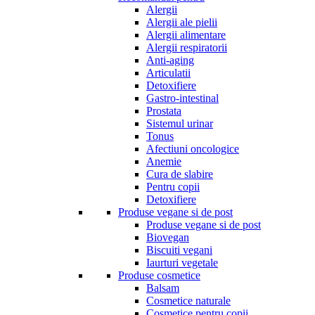
Alergii
Alergii ale pielii
Alergii alimentare
Alergii respiratorii
Anti-aging
Articulatii
Detoxifiere
Gastro-intestinal
Prostata
Sistemul urinar
Tonus
Afectiuni oncologice
Anemie
Cura de slabire
Pentru copii
Detoxifiere
Produse vegane si de post
Produse vegane si de post
Biovegan
Biscuiti vegani
Iaurturi vegetale
Produse cosmetice
Balsam
Cosmetice naturale
Cosmetice pentru copii