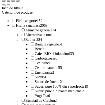
Inchide filtrele
Categorii de produse
Fără categorie
152
Hrana sanatoasa
2068
Alimente generale
74
Alternativa la unt
1
Bauturi
284
Bauturi vegetale
51
Bere
0
Cafea BIO si inlocuitori
35
Carbogazoase
3
Ceai vrac
1
Ceaiuri naturale
55
Energizante
2
Sucuri
4
Sucuri de fructe
12
Sucuri pure 100% din superfructe
19
Sucuri pure din plante medicinale
1
Yogi Tea
6
Bunatati de Craciun
2