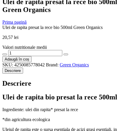
Ulei de rapita presat la rece bio 500ml
Green Organics
Prima pagină
Ulei de rapita presat la rece bio 500ml Green Organics
20,57
lei
Valori nutritionale medii
Cantitate
Ulei
Adaugă în coș
de
SKU:
4250085778042
Brand:
Green Organics
rapita
Descriere
presat
la
Descriere
rece
bio
500ml
Ulei de rapita bio presat la rece 500ml
Green
Organics
Ingrediente: ulei din rapita* presat la rece
*din agricultura ecologica
Uleiul de rapita este o sursa esentiala de acizi grasi esentiali, in