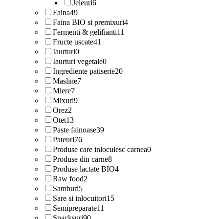
Jeleuri
6
Faina
49
Faina BIO si premixuri
4
Fermenti & gelifianti
11
Fructe uscate
41
Iaurturi
0
Iaurturi vegetale
0
Ingrediente patiserie
20
Masline
7
Miere
7
Mixuri
9
Orez
2
Otet
13
Paste fainoase
39
Pateuri
76
Produse care inlocuiesc carnea
0
Produse din carne
8
Produse lactate BIO
4
Raw food
2
Samburi
5
Sare si inlocuitori
15
Semipreparate
11
Snacksuri
90