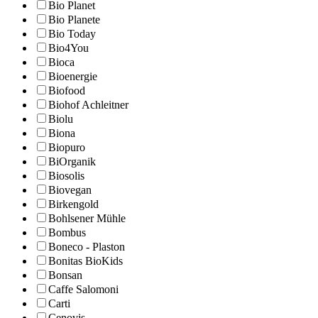
Bio Planet
Bio Planete
Bio Today
Bio4You
Bioca
Bioenergie
Biofood
Biohof Achleitner
Biolu
Biona
Biopuro
BiOrganik
Biosolis
Biovegan
Birkengold
Bohlsener Mühle
Bombus
Boneco - Plaston
Bonitas BioKids
Bonsan
Caffe Salomoni
Carti
Cenovis