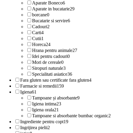
Aparate Boneco
6
Aparate in bucatarie
29
borcane
0
Bucatarie si servire
6
Cadouri
2
Carti
4
Cutii
1
Horeca
24
Hrana pentru animale
27
Idei pentru cadouri
0
Mori de cereale
0
Siropuri naturale
3
Specialitati asiatice
36
Fara gluten sau certificate fara gluten
4
Farmacie si remedii
159
Igiena
61
Tampoane și absorbante
9
Igiena intima
23
Igiena orala
21
Tampoane si absorbante bumbac organic
2
Ingrediente pentru copt
19
Ingrijirea pielii
2