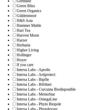
Germline
Green Bliss
Green Organics
Güldenmoor
H&S Asia
Hammer Muhle
Hari Tea
Harvest Moon
Harzer
Herbaria
Higher Living
Hollinger
Hoyer
If you care
Intersa Labs - Aprolis
Intersa Labs - Artiprotect
Intersa Labs - Bipôle
Intersa Labs - BiSiluet
Intersa Labs - Curcuma Biodisponible
Intersa Labs - MemoStar
Intersa Labs - OmegaLine
Intersa Labs - Phyto Biopole
Intersa Labs - Phytolevure