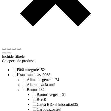
Inchide filtrele
Categorii de produse
Fără categorie
152
Hrana sanatoasa
2068
Alimente generale
74
Alternativa la unt
1
Bauturi
284
Bauturi vegetale
51
Bere
0
Cafea BIO si inlocuitori
35
Carbogazoase
3