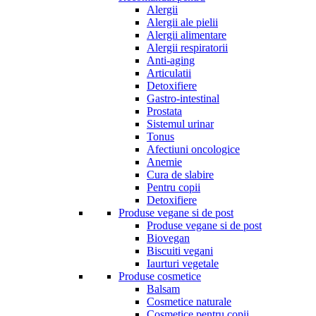
Alergii
Alergii ale pielii
Alergii alimentare
Alergii respiratorii
Anti-aging
Articulatii
Detoxifiere
Gastro-intestinal
Prostata
Sistemul urinar
Tonus
Afectiuni oncologice
Anemie
Cura de slabire
Pentru copii
Detoxifiere
Produse vegane si de post
Produse vegane si de post
Biovegan
Biscuiti vegani
Iaurturi vegetale
Produse cosmetice
Balsam
Cosmetice naturale
Cosmetice pentru copii