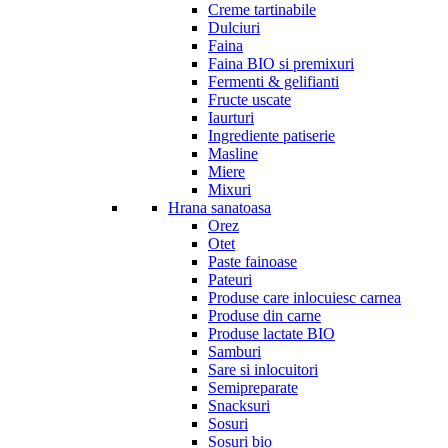
Creme tartinabile
Dulciuri
Faina
Faina BIO si premixuri
Fermenti & gelifianti
Fructe uscate
Iaurturi
Ingrediente patiserie
Masline
Miere
Mixuri
Hrana sanatoasa
Orez
Otet
Paste fainoase
Pateuri
Produse care inlocuiesc carnea
Produse din carne
Produse lactate BIO
Samburi
Sare si inlocuitori
Semipreparate
Snacksuri
Sosuri
Sosuri bio