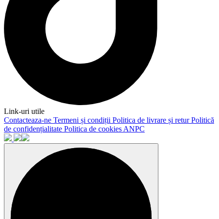
Link-uri utile
Contacteaza-ne
Termeni și condiții
Politica de livrare și retur
Politică
de confidențialitate
Politica de cookies
ANPC