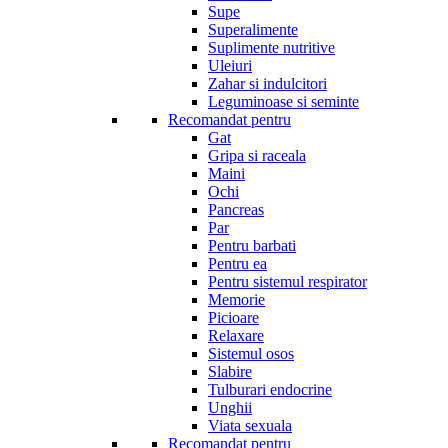
Supe
Superalimente
Suplimente nutritive
Uleiuri
Zahar si indulcitori
Leguminoase si seminte
Recomandat pentru
Gat
Gripa si raceala
Maini
Ochi
Pancreas
Par
Pentru barbati
Pentru ea
Pentru sistemul respirator
Memorie
Picioare
Relaxare
Sistemul osos
Slabire
Tulburari endocrine
Unghii
Viata sexuala
Recomandat pentru