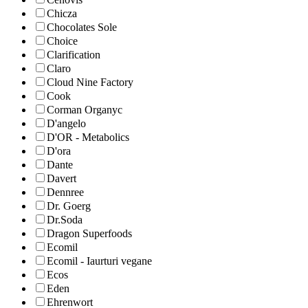
Chicza
Chocolates Sole
Choice
Clarification
Claro
Cloud Nine Factory
Cook
Corman Organyc
D'angelo
D'OR - Metabolics
D'ora
Dante
Davert
Dennree
Dr. Goerg
Dr.Soda
Dragon Superfoods
Ecomil
Ecomil - Iaurturi vegane
Ecos
Eden
Ehrenwort