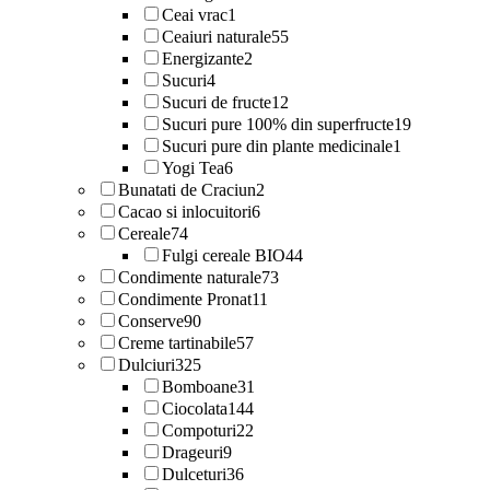
Ceai vrac
1
Ceaiuri naturale
55
Energizante
2
Sucuri
4
Sucuri de fructe
12
Sucuri pure 100% din superfructe
19
Sucuri pure din plante medicinale
1
Yogi Tea
6
Bunatati de Craciun
2
Cacao si inlocuitori
6
Cereale
74
Fulgi cereale BIO
44
Condimente naturale
73
Condimente Pronat
11
Conserve
90
Creme tartinabile
57
Dulciuri
325
Bomboane
31
Ciocolata
144
Compoturi
22
Drageuri
9
Dulceturi
36