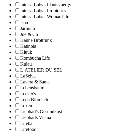
Intersa Labs - Plantsynergy
Intersa Labs - Probiotics
Intersa Labs - WomanLife
Isha
Jarmino
Joe & Co
Kanne Brottrunk
Katinola
Kluuk
Kombucha Life
Kulau
L`ATELIER DU SEL
LaSelva
Lavera & Sante
Lebensbaum
Lecker's
Leeb Biomilch
Lexen
Liebhart's Gesundkost
Liebharts Vitana
Lifebar
Lifefood