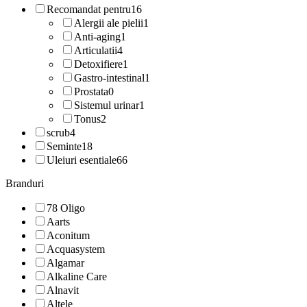
Recomandat pentru
16
Alergii ale pielii
1
Anti-aging
1
Articulatii
4
Detoxifiere
1
Gastro-intestinal
1
Prostata
0
Sistemul urinar
1
Tonus
2
scrub
4
Seminte
18
Uleiuri esentiale
66
Branduri
78 Oligo
Aarts
Aconitum
Acquasystem
Algamar
Alkaline Care
Alnavit
Altele