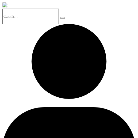
Caută…
Search