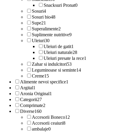
Snacksuri Pronat
0
Sosuri
4
Sosuri bio
48
Supe
21
Superalimente
2
Suplimente nutritive
9
Uleiuri
30
Uleiuri de gatit
1
Uleiuri naturale
28
Uleiuri presate la rece
1
Zahar si indulcitori
53
Leguminoase si seminte
14
Creme
15
Alimente nevoi specifice
1
Argital
1
Aronia Original
1
Categorii
27
Comprimate
2
Diverse
160
Accesorii Boneco
12
Accesorii ceaiuri
8
ambalaje
0