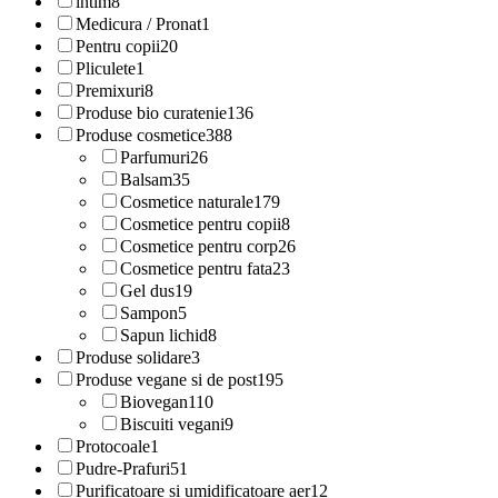
intim
8
Medicura / Pronat
1
Pentru copii
20
Pliculete
1
Premixuri
8
Produse bio curatenie
136
Produse cosmetice
388
Parfumuri
26
Balsam
35
Cosmetice naturale
179
Cosmetice pentru copii
8
Cosmetice pentru corp
26
Cosmetice pentru fata
23
Gel dus
19
Sampon
5
Sapun lichid
8
Produse solidare
3
Produse vegane si de post
195
Biovegan
110
Biscuiti vegani
9
Protocoale
1
Pudre-Prafuri
51
Purificatoare si umidificatoare aer
12