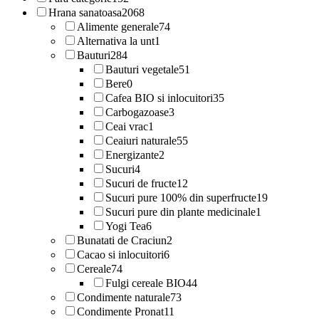
Hrana sanatoasa
2068
Alimente generale
74
Alternativa la unt
1
Bauturi
284
Bauturi vegetale
51
Bere
0
Cafea BIO si inlocuitori
35
Carbogazoase
3
Ceai vrac
1
Ceaiuri naturale
55
Energizante
2
Sucuri
4
Sucuri de fructe
12
Sucuri pure 100% din superfructe
19
Sucuri pure din plante medicinale
1
Yogi Tea
6
Bunatati de Craciun
2
Cacao si inlocuitori
6
Cereale
74
Fulgi cereale BIO
44
Condimente naturale
73
Condimente Pronat
11