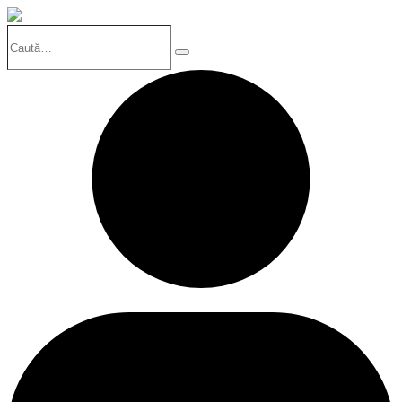
Caută…
Search