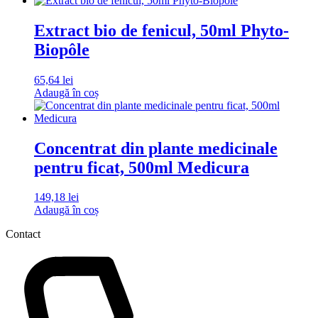
Extract bio de fenicul, 50ml Phyto-
Biopôle
65,64
lei
Adaugă în coș
Concentrat din plante medicinale
pentru ficat, 500ml Medicura
149,18
lei
Adaugă în coș
Contact