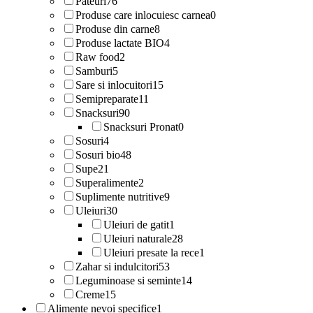
Pateuri
76
Produse care inlocuiesc carnea
0
Produse din carne
8
Produse lactate BIO
4
Raw food
2
Samburi
5
Sare si inlocuitori
15
Semipreparate
11
Snacksuri
90
Snacksuri Pronat
0
Sosuri
4
Sosuri bio
48
Supe
21
Superalimente
2
Suplimente nutritive
9
Uleiuri
30
Uleiuri de gatit
1
Uleiuri naturale
28
Uleiuri presate la rece
1
Zahar si indulcitori
53
Leguminoase si seminte
14
Creme
15
Alimente nevoi specifice
1