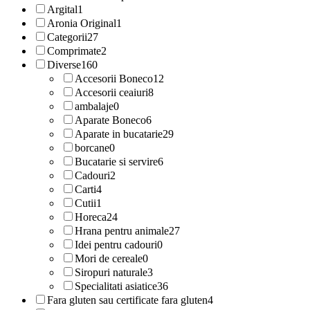
Argital
1
Aronia Original
1
Categorii
27
Comprimate
2
Diverse
160
Accesorii Boneco
12
Accesorii ceaiuri
8
ambalaje
0
Aparate Boneco
6
Aparate in bucatarie
29
borcane
0
Bucatarie si servire
6
Cadouri
2
Carti
4
Cutii
1
Horeca
24
Hrana pentru animale
27
Idei pentru cadouri
0
Mori de cereale
0
Siropuri naturale
3
Specialitati asiatice
36
Fara gluten sau certificate fara gluten
4