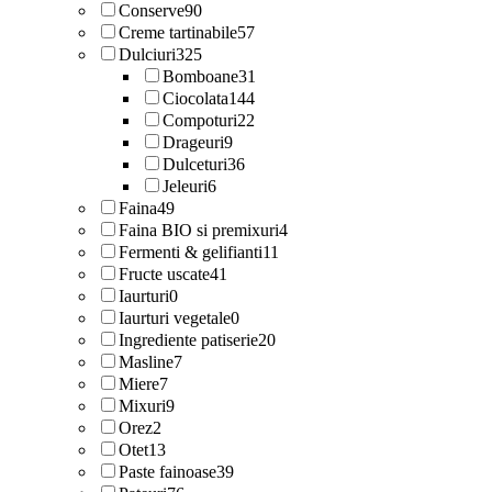
Conserve
90
Creme tartinabile
57
Dulciuri
325
Bomboane
31
Ciocolata
144
Compoturi
22
Drageuri
9
Dulceturi
36
Jeleuri
6
Faina
49
Faina BIO si premixuri
4
Fermenti & gelifianti
11
Fructe uscate
41
Iaurturi
0
Iaurturi vegetale
0
Ingrediente patiserie
20
Masline
7
Miere
7
Mixuri
9
Orez
2
Otet
13
Paste fainoase
39