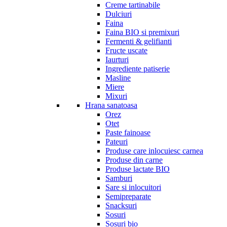
Creme tartinabile
Dulciuri
Faina
Faina BIO si premixuri
Fermenti & gelifianti
Fructe uscate
Iaurturi
Ingrediente patiserie
Masline
Miere
Mixuri
Hrana sanatoasa
Orez
Otet
Paste fainoase
Pateuri
Produse care inlocuiesc carnea
Produse din carne
Produse lactate BIO
Samburi
Sare si inlocuitori
Semipreparate
Snacksuri
Sosuri
Sosuri bio