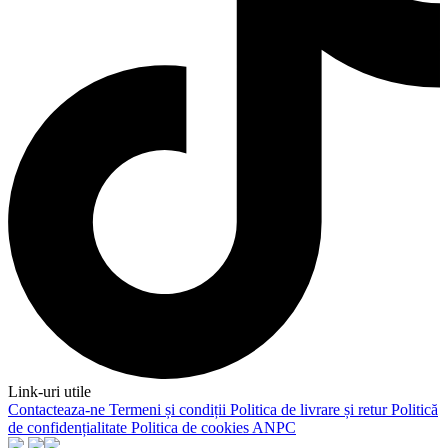
Link-uri utile
Contacteaza-ne
Termeni și condiții
Politica de livrare și retur
Politică
de confidențialitate
Politica de cookies
ANPC