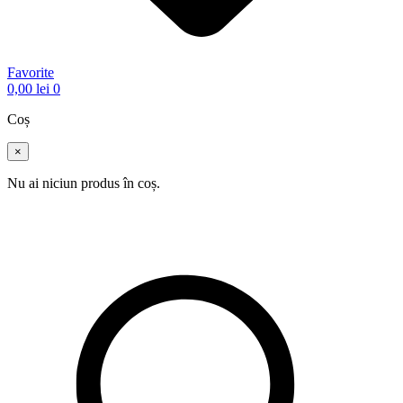
Favorite
0,00
lei
0
Coș
×
Nu ai niciun produs în coș.