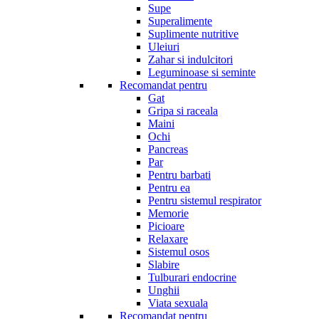
Supe
Superalimente
Suplimente nutritive
Uleiuri
Zahar si indulcitori
Leguminoase si seminte
Recomandat pentru
Gat
Gripa si raceala
Maini
Ochi
Pancreas
Par
Pentru barbati
Pentru ea
Pentru sistemul respirator
Memorie
Picioare
Relaxare
Sistemul osos
Slabire
Tulburari endocrine
Unghii
Viata sexuala
Recomandat pentru