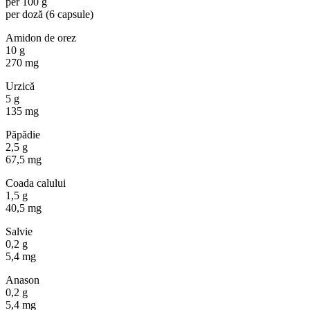
per 100 g
per doză (6 capsule)
Amidon de orez
10 g
270 mg
Urzică
5 g
135 mg
Păpădie
2,5 g
67,5 mg
Coada calului
1,5 g
40,5 mg
Salvie
0,2 g
5,4 mg
Anason
0,2 g
5,4 mg