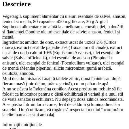
Descriere
Vegetargil, supliment alimentar cu uleiuri esentiale de salvie, anason,
fenicul si menta, 80 capsule a 450 mg fiecare, 36 g Argital
Supliment alimentar care ajută la ameliorarea constipației, balonării
și flatulenței.Conține uleiuri esențiale de salvie, anason, fenicul și
mentă.
Ingrediente: amidon de orez, extract uscat de urzică 2% (Urtica
dioica), extract uscat de păpădie 2% (Traxacum officinale), extract
uscat de coada calului 10% (Equisetum Arvense), ulei esențial de
salvie (Salvia officinalis), ulei esențial de anason (Pimpinella
anisum), ulei esențial de fenicul (Foenicullum vulgare), ulei esențial
de mentă (Mentha piperita), siliciu micronizat, gumă arabică,
celuloză, amidon.
Mod de administrare: Luați 6 tablete zilnic, două înainte sau după
fiecare masă (mic dejun, prânz și cină), cu un pahar de apă.
A nu se păstra la îndemâna copiilor. Acest produs nu trebuie să fie
folosit ca înlocuitor pentru o dietă echilibrată și variată și a unui stil
de viață sănătos și echilibrat. Nu depășiți doza zilnică recomandată.
A se păstra într-un loc răcoros, ferit de căldură și lumina directă a
soarelui. După utilizare, vă rugăm să respectați mediul înconjurător
la eliminarea acestui ambalaj.
Informații nutriționale