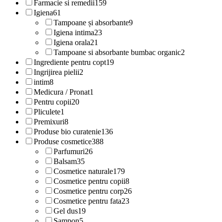
Farmacie si remedii
159
Igiena
61
Tampoane și absorbante
9
Igiena intima
23
Igiena orala
21
Tampoane si absorbante bumbac organic
2
Ingrediente pentru copt
19
Ingrijirea pielii
2
intim
8
Medicura / Pronat
1
Pentru copii
20
Pliculete
1
Premixuri
8
Produse bio curatenie
136
Produse cosmetice
388
Parfumuri
26
Balsam
35
Cosmetice naturale
179
Cosmetice pentru copii
8
Cosmetice pentru corp
26
Cosmetice pentru fata
23
Gel dus
19
Sampon
5