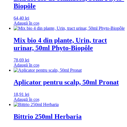
Biopôle
64,40
lei
Adaugă în coș
Mix bio 4 din plante, Urin, tract
urinar, 50ml Phyto-Biopôle
78,69
lei
Adaugă în coș
Aplicator pentru scalp, 50ml Pronat
18,91
lei
Adaugă în coș
Bittrio 250ml Herbaria