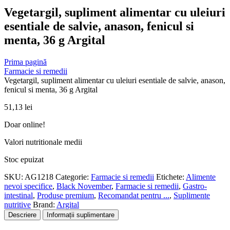
Vegetargil, supliment alimentar cu uleiuri
esentiale de salvie, anason, fenicul si
menta, 36 g Argital
Prima pagină
Farmacie si remedii
Vegetargil, supliment alimentar cu uleiuri esentiale de salvie, anason,
fenicul si menta, 36 g Argital
51,13
lei
Doar online!
Valori nutritionale medii
Stoc epuizat
SKU:
AG1218
Categorie:
Farmacie si remedii
Etichete:
Alimente
nevoi specifice
,
Black November
,
Farmacie si remedii
,
Gastro-
intestinal
,
Produse premium
,
Recomandat pentru ...
,
Suplimente
nutritive
Brand:
Argital
Descriere
Informații suplimentare