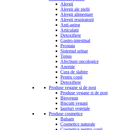
Alergii
Alergii ale pielii
Alergii alimentare
Alergii respiratorii
Anti-aging
Articulatii
Detoxifiere
Gastro-intestinal
Prostata
Sistemul urinar
Tonus
Afectiuni oncologice
Anemie
Cura de slabire
Pentru copii
Detoxifiere
Produse vegane si de post
Produse vegane si de post
Biovegan
Biscuiti vegani
Iaurturi vegetale
Produse cosmetice
Balsam
Cosmetice naturale
Cosmetice pentru copii