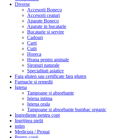
Diverse
Accesorii Boneco
Accesorii ceaiuri
Aparate Boneco
Aparate in bucatarie
Bucatarie si servire
Cadouri
Carti
Cutii
Horeca
Hrana pentru animale
Siropuri naturale
Specialitati asiatice
Fara gluten sau certificate fara gluten
Farmacie si remedii
Igiena
Tampoane și absorbante
Igiena intima
Igiena orala
Tampoane si absorbante bumbac organic
Ingrediente pentru copt
Ingrijirea pielii
intim
Medicura / Pronat
Pentru copii