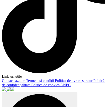
Link-uri utile
Contacteaza-ne
Termeni și condiții
Politica de livrare și retur
Politică
de confidențialitate
Politica de cookies
ANPC