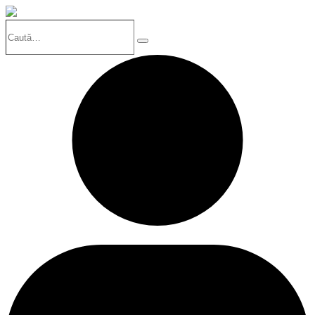
Caută…
Search