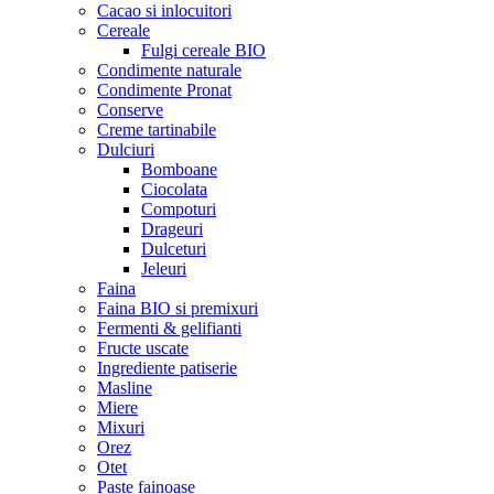
Cacao si inlocuitori
Cereale
Fulgi cereale BIO
Condimente naturale
Condimente Pronat
Conserve
Creme tartinabile
Dulciuri
Bomboane
Ciocolata
Compoturi
Drageuri
Dulceturi
Jeleuri
Faina
Faina BIO si premixuri
Fermenti & gelifianti
Fructe uscate
Ingrediente patiserie
Masline
Miere
Mixuri
Orez
Otet
Paste fainoase