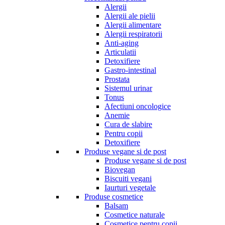
Alergii
Alergii ale pielii
Alergii alimentare
Alergii respiratorii
Anti-aging
Articulatii
Detoxifiere
Gastro-intestinal
Prostata
Sistemul urinar
Tonus
Afectiuni oncologice
Anemie
Cura de slabire
Pentru copii
Detoxifiere
Produse vegane si de post
Produse vegane si de post
Biovegan
Biscuiti vegani
Iaurturi vegetale
Produse cosmetice
Balsam
Cosmetice naturale
Cosmetice pentru copii