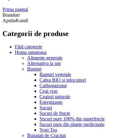
Prima pagină
Branduri
ApuliaKundi
Categorii de produse
Fără categorie
Hrana sanatoasa
Alimente generale
Alternativa la unt
Bauturi
Bauturi vegetale
Cafea BIO si inlocuitori
Carbogazoase
Ceai vrac
Ceaiuri naturale
Energizante
Sucuri
Sucuri de fructe
Sucuri pure 100% din superfructe
Sucuri pure din plante medicinale
Yogi Tea
Bunatati de Craciun