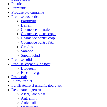
Pliculete
Premixuri
Produse bio curatenie
Produse cosmetice
Parfumuri
Balsam
Cosmetice naturale
Cosmetice pentru copii
Cosmetice pentru corp
Cosmetice pentru fata
Gel dus
Sampon
Sapun lichid
Produse solidare
Produse vegane si de post
Biovegan
Biscuiti vegani
Protocoale
Pudre-Prafuri
Purificatoare si umidificatoare aer
Recomandat pentru
Alergii ale pielii
Anti-aging
Articulatii
Detoxifiere