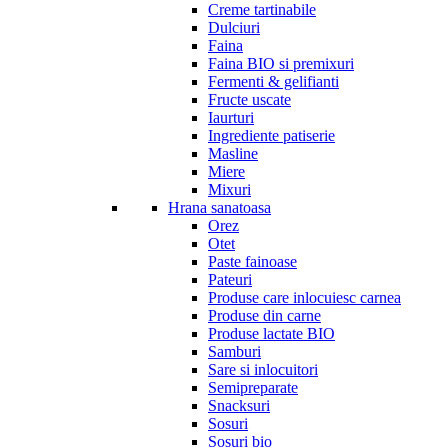
Creme tartinabile
Dulciuri
Faina
Faina BIO si premixuri
Fermenti & gelifianti
Fructe uscate
Iaurturi
Ingrediente patiserie
Masline
Miere
Mixuri
Hrana sanatoasa
Orez
Otet
Paste fainoase
Pateuri
Produse care inlocuiesc carnea
Produse din carne
Produse lactate BIO
Samburi
Sare si inlocuitori
Semipreparate
Snacksuri
Sosuri
Sosuri bio