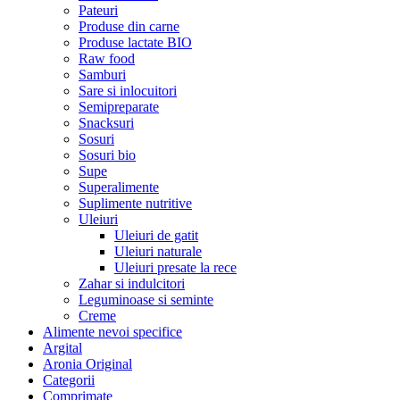
Pateuri
Produse din carne
Produse lactate BIO
Raw food
Samburi
Sare si inlocuitori
Semipreparate
Snacksuri
Sosuri
Sosuri bio
Supe
Superalimente
Suplimente nutritive
Uleiuri
Uleiuri de gatit
Uleiuri naturale
Uleiuri presate la rece
Zahar si indulcitori
Leguminoase si seminte
Creme
Alimente nevoi specifice
Argital
Aronia Original
Categorii
Comprimate