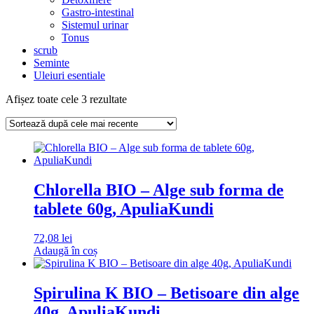
Gastro-intestinal
Sistemul urinar
Tonus
scrub
Seminte
Uleiuri esentiale
Sortat
Afișez toate cele 3 rezultate
după
cele
mai
recente
Chlorella BIO – Alge sub forma de
tablete 60g, ApuliaKundi
72,08
lei
Adaugă în coș
Spirulina K BIO – Betisoare din alge
40g, ApuliaKundi