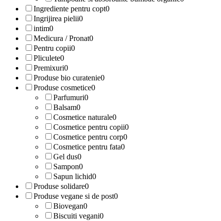
Ingrediente pentru copt
0
Ingrijirea pielii
0
intim
0
Medicura / Pronat
0
Pentru copii
0
Pliculete
0
Premixuri
0
Produse bio curatenie
0
Produse cosmetice
0
Parfumuri
0
Balsam
0
Cosmetice naturale
0
Cosmetice pentru copii
0
Cosmetice pentru corp
0
Cosmetice pentru fata
0
Gel dus
0
Sampon
0
Sapun lichid
0
Produse solidare
0
Produse vegane si de post
0
Biovegan
0
Biscuiti vegani
0