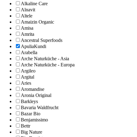
Alkaline Care
Alnavit
Altele
Amaizin Organic
Amisa
Amrita
Ancestral Superfoods
ApuliaKundi
Arabella
Arche Naturküche - Asia
Arche Naturküche - Europa
Argileo
Argital
Aries
Aromandise
Aronia Original
Barkleys
Bavaria Waldfrucht
Bazar Bio
Benjamissimo
Bettr
Big Nature