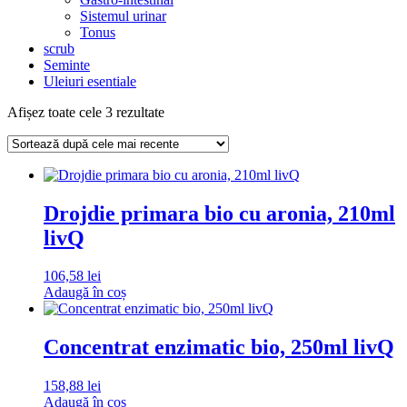
Sistemul urinar
Tonus
scrub
Seminte
Uleiuri esentiale
Sortat
Afișez toate cele 3 rezultate
după
cele
mai
recente
Drojdie primara bio cu aronia, 210ml
livQ
106,58
lei
Adaugă în coș
Concentrat enzimatic bio, 250ml livQ
158,88
lei
Adaugă în coș