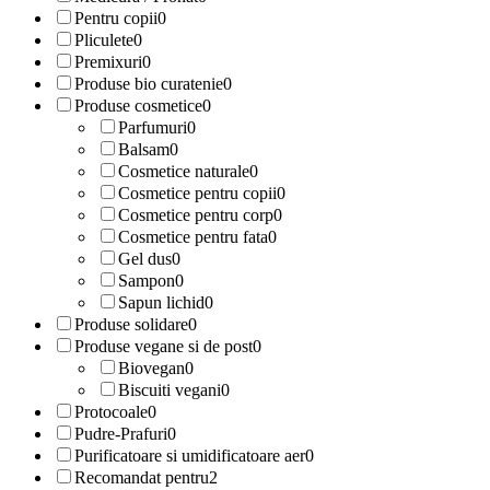
Pentru copii
0
Pliculete
0
Premixuri
0
Produse bio curatenie
0
Produse cosmetice
0
Parfumuri
0
Balsam
0
Cosmetice naturale
0
Cosmetice pentru copii
0
Cosmetice pentru corp
0
Cosmetice pentru fata
0
Gel dus
0
Sampon
0
Sapun lichid
0
Produse solidare
0
Produse vegane si de post
0
Biovegan
0
Biscuiti vegani
0
Protocoale
0
Pudre-Prafuri
0
Purificatoare si umidificatoare aer
0
Recomandat pentru
2