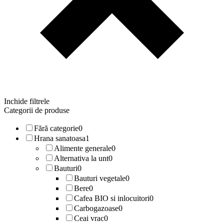
Inchide filtrele
Categorii de produse
Fără categorie
0
Hrana sanatoasa
1
Alimente generale
0
Alternativa la unt
0
Bauturi
0
Bauturi vegetale
0
Bere
0
Cafea BIO si inlocuitori
0
Carbogazoase
0
Ceai vrac
0