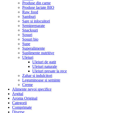
Produse din carne
Produse lactate BIO
Raw food
Samburi
Sare si inlocuitori
Semipreparate
Snacksuri
Sosuri
Sosuri bio
Supe
Superalimente
Suplimente nutritive
Uleiuri
Uleiuri de gatit
Uleiuri naturale
Uleiuri presate la rece
Zahar si indulcitori
Leguminoase si seminte
Creme
Alimente nevoi specifice
Argital
Aronia Original
Categorii
Comprimate
Diverse