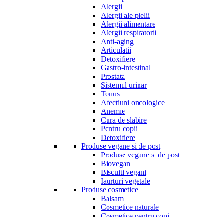
Alergii
Alergii ale pielii
Alergii alimentare
Alergii respiratorii
Anti-aging
Articulatii
Detoxifiere
Gastro-intestinal
Prostata
Sistemul urinar
Tonus
Afectiuni oncologice
Anemie
Cura de slabire
Pentru copii
Detoxifiere
Produse vegane si de post
Produse vegane si de post
Biovegan
Biscuiti vegani
Iaurturi vegetale
Produse cosmetice
Balsam
Cosmetice naturale
Cosmetice pentru copii