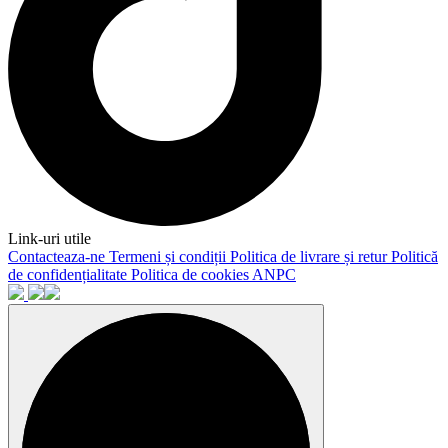
Link-uri utile
Contacteaza-ne
Termeni și condiții
Politica de livrare și retur
Politică
de confidențialitate
Politica de cookies
ANPC