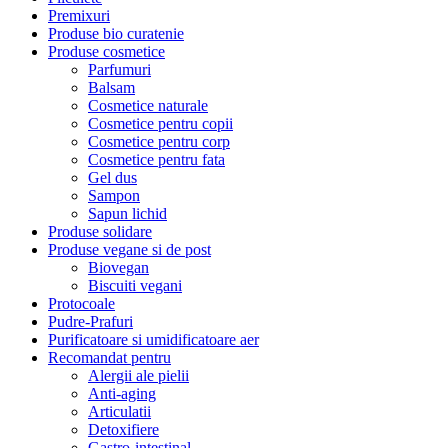
Premixuri
Produse bio curatenie
Produse cosmetice
Parfumuri
Balsam
Cosmetice naturale
Cosmetice pentru copii
Cosmetice pentru corp
Cosmetice pentru fata
Gel dus
Sampon
Sapun lichid
Produse solidare
Produse vegane si de post
Biovegan
Biscuiti vegani
Protocoale
Pudre-Prafuri
Purificatoare si umidificatoare aer
Recomandat pentru
Alergii ale pielii
Anti-aging
Articulatii
Detoxifiere
Gastro-intestinal