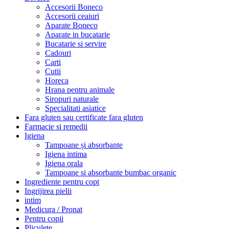
Accesorii Boneco
Accesorii ceaiuri
Aparate Boneco
Aparate in bucatarie
Bucatarie si servire
Cadouri
Carti
Cutii
Horeca
Hrana pentru animale
Siropuri naturale
Specialitati asiatice
Fara gluten sau certificate fara gluten
Farmacie si remedii
Igiena
Tampoane și absorbante
Igiena intima
Igiena orala
Tampoane si absorbante bumbac organic
Ingrediente pentru copt
Ingrijirea pielii
intim
Medicura / Pronat
Pentru copii
Pliculete