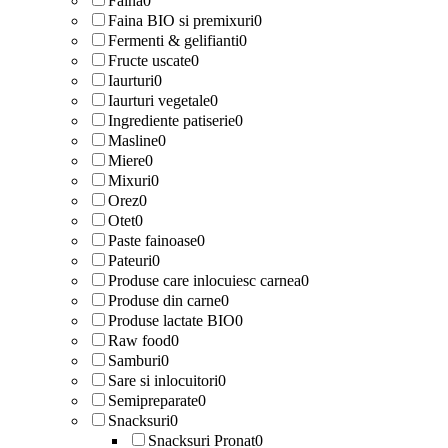
Faina
0
Faina BIO si premixuri
0
Fermenti & gelifianti
0
Fructe uscate
0
Iaurturi
0
Iaurturi vegetale
0
Ingrediente patiserie
0
Masline
0
Miere
0
Mixuri
0
Orez
0
Otet
0
Paste fainoase
0
Pateuri
0
Produse care inlocuiesc carnea
0
Produse din carne
0
Produse lactate BIO
0
Raw food
0
Samburi
0
Sare si inlocuitori
0
Semipreparate
0
Snacksuri
0
Snacksuri Pronat
0