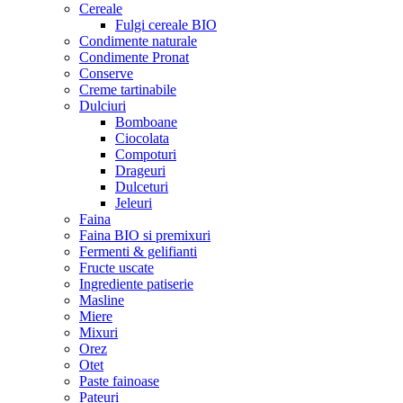
Cereale
Fulgi cereale BIO
Condimente naturale
Condimente Pronat
Conserve
Creme tartinabile
Dulciuri
Bomboane
Ciocolata
Compoturi
Drageuri
Dulceturi
Jeleuri
Faina
Faina BIO si premixuri
Fermenti & gelifianti
Fructe uscate
Ingrediente patiserie
Masline
Miere
Mixuri
Orez
Otet
Paste fainoase
Pateuri