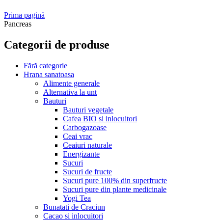
Prima pagină
Pancreas
Categorii de produse
Fără categorie
Hrana sanatoasa
Alimente generale
Alternativa la unt
Bauturi
Bauturi vegetale
Cafea BIO si inlocuitori
Carbogazoase
Ceai vrac
Ceaiuri naturale
Energizante
Sucuri
Sucuri de fructe
Sucuri pure 100% din superfructe
Sucuri pure din plante medicinale
Yogi Tea
Bunatati de Craciun
Cacao si inlocuitori