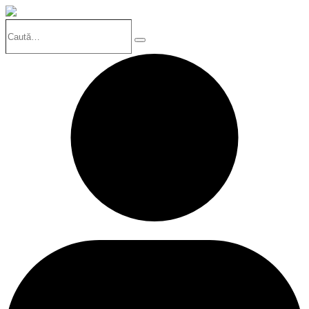
Caută…
Search