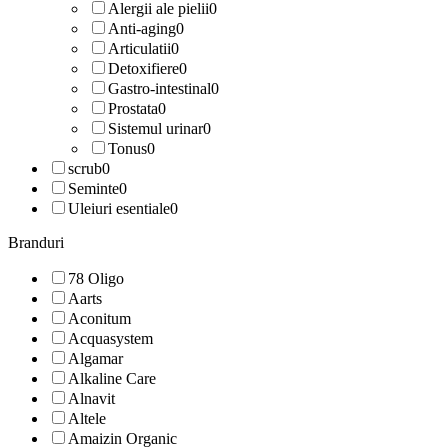
Alergii ale pielii
0
Anti-aging
0
Articulatii
0
Detoxifiere
0
Gastro-intestinal
0
Prostata
0
Sistemul urinar
0
Tonus
0
scrub
0
Seminte
0
Uleiuri esentiale
0
Branduri
78 Oligo
Aarts
Aconitum
Acquasystem
Algamar
Alkaline Care
Alnavit
Altele
Amaizin Organic