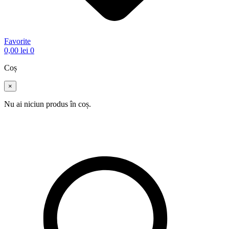
Favorite
0,00
lei
0
Coș
×
Nu ai niciun produs în coș.