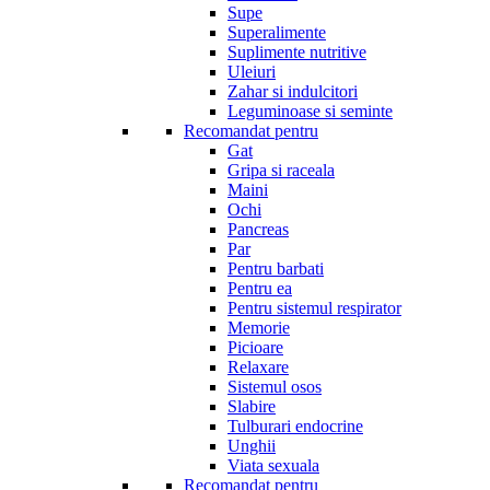
Supe
Superalimente
Suplimente nutritive
Uleiuri
Zahar si indulcitori
Leguminoase si seminte
Recomandat pentru
Gat
Gripa si raceala
Maini
Ochi
Pancreas
Par
Pentru barbati
Pentru ea
Pentru sistemul respirator
Memorie
Picioare
Relaxare
Sistemul osos
Slabire
Tulburari endocrine
Unghii
Viata sexuala
Recomandat pentru