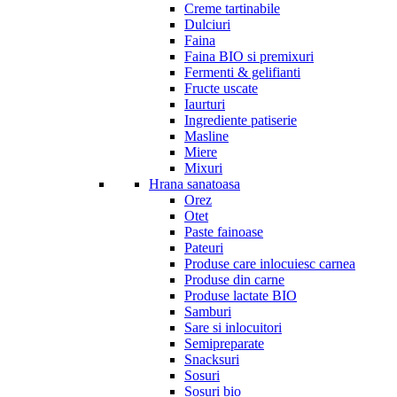
Creme tartinabile
Dulciuri
Faina
Faina BIO si premixuri
Fermenti & gelifianti
Fructe uscate
Iaurturi
Ingrediente patiserie
Masline
Miere
Mixuri
Hrana sanatoasa
Orez
Otet
Paste fainoase
Pateuri
Produse care inlocuiesc carnea
Produse din carne
Produse lactate BIO
Samburi
Sare si inlocuitori
Semipreparate
Snacksuri
Sosuri
Sosuri bio