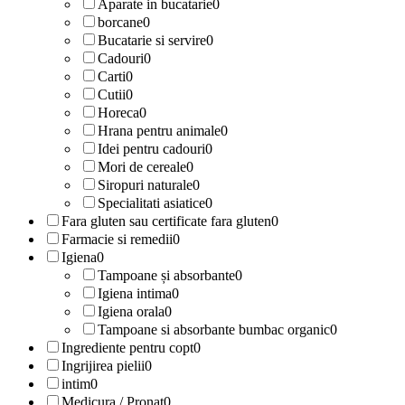
Aparate in bucatarie
0
borcane
0
Bucatarie si servire
0
Cadouri
0
Carti
0
Cutii
0
Horeca
0
Hrana pentru animale
0
Idei pentru cadouri
0
Mori de cereale
0
Siropuri naturale
0
Specialitati asiatice
0
Fara gluten sau certificate fara gluten
0
Farmacie si remedii
0
Igiena
0
Tampoane și absorbante
0
Igiena intima
0
Igiena orala
0
Tampoane si absorbante bumbac organic
0
Ingrediente pentru copt
0
Ingrijirea pielii
0
intim
0
Medicura / Pronat
0