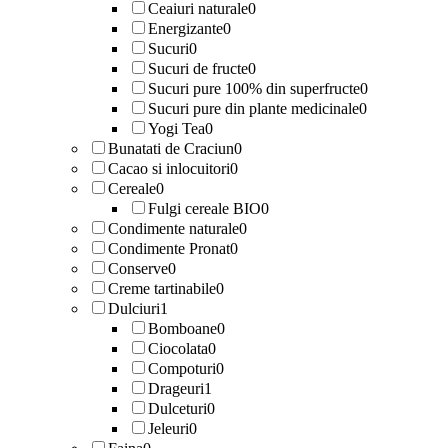
Ceaiuri naturale
0
Energizante
0
Sucuri
0
Sucuri de fructe
0
Sucuri pure 100% din superfructe
0
Sucuri pure din plante medicinale
0
Yogi Tea
0
Bunatati de Craciun
0
Cacao si inlocuitori
0
Cereale
0
Fulgi cereale BIO
0
Condimente naturale
0
Condimente Pronat
0
Conserve
0
Creme tartinabile
0
Dulciuri
1
Bomboane
0
Ciocolata
0
Compoturi
0
Drageuri
1
Dulceturi
0
Jeleuri
0