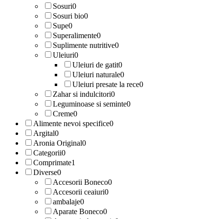
Sosuri
0
Sosuri bio
0
Supe
0
Superalimente
0
Suplimente nutritive
0
Uleiuri
0
Uleiuri de gatit
0
Uleiuri naturale
0
Uleiuri presate la rece
0
Zahar si indulcitori
0
Leguminoase si seminte
0
Creme
0
Alimente nevoi specifice
0
Argital
0
Aronia Original
0
Categorii
0
Comprimate
1
Diverse
0
Accesorii Boneco
0
Accesorii ceaiuri
0
ambalaje
0
Aparate Boneco
0