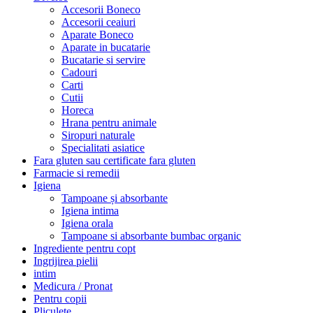
Accesorii Boneco
Accesorii ceaiuri
Aparate Boneco
Aparate in bucatarie
Bucatarie si servire
Cadouri
Carti
Cutii
Horeca
Hrana pentru animale
Siropuri naturale
Specialitati asiatice
Fara gluten sau certificate fara gluten
Farmacie si remedii
Igiena
Tampoane și absorbante
Igiena intima
Igiena orala
Tampoane si absorbante bumbac organic
Ingrediente pentru copt
Ingrijirea pielii
intim
Medicura / Pronat
Pentru copii
Pliculete