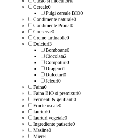
Cacao si inlocuitori
0
Cereale
0
Fulgi cereale BIO
0
Condimente naturale
0
Condimente Pronat
0
Conserve
0
Creme tartinabile
0
Dulciuri
3
Bomboane
0
Ciocolata
2
Compoturi
0
Drageuri
1
Dulceturi
0
Jeleuri
0
Faina
0
Faina BIO si premixuri
0
Fermenti & gelifianti
0
Fructe uscate
0
Iaurturi
0
Iaurturi vegetale
0
Ingrediente patiserie
0
Masline
0
Miere
1