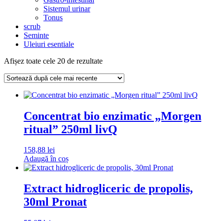
Sistemul urinar
Tonus
scrub
Seminte
Uleiuri esentiale
Sortat
Afișez toate cele 20 de rezultate
după
cele
mai
recente
Concentrat bio enzimatic „Morgen
ritual” 250ml livQ
158,88
lei
Adaugă în coș
Extract hidrogliceric de propolis,
30ml Pronat