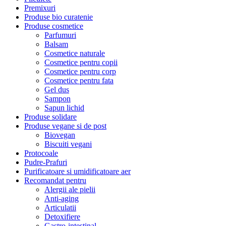
Premixuri
Produse bio curatenie
Produse cosmetice
Parfumuri
Balsam
Cosmetice naturale
Cosmetice pentru copii
Cosmetice pentru corp
Cosmetice pentru fata
Gel dus
Sampon
Sapun lichid
Produse solidare
Produse vegane si de post
Biovegan
Biscuiti vegani
Protocoale
Pudre-Prafuri
Purificatoare si umidificatoare aer
Recomandat pentru
Alergii ale pielii
Anti-aging
Articulatii
Detoxifiere
Gastro-intestinal