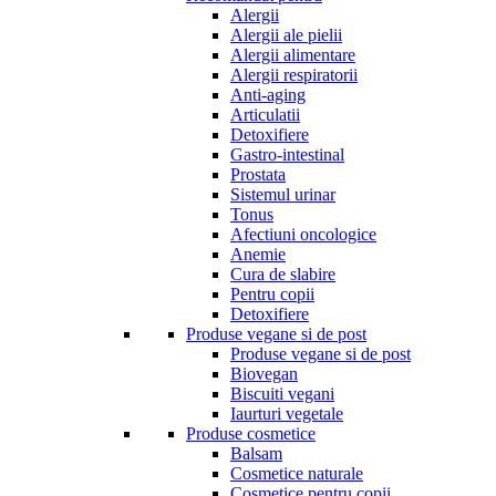
Alergii
Alergii ale pielii
Alergii alimentare
Alergii respiratorii
Anti-aging
Articulatii
Detoxifiere
Gastro-intestinal
Prostata
Sistemul urinar
Tonus
Afectiuni oncologice
Anemie
Cura de slabire
Pentru copii
Detoxifiere
Produse vegane si de post
Produse vegane si de post
Biovegan
Biscuiti vegani
Iaurturi vegetale
Produse cosmetice
Balsam
Cosmetice naturale
Cosmetice pentru copii