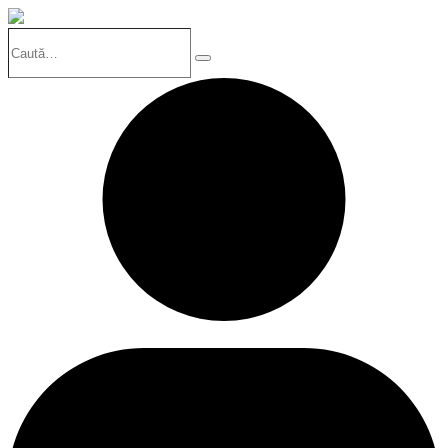
Caută…
Search