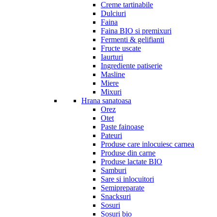
Creme tartinabile
Dulciuri
Faina
Faina BIO si premixuri
Fermenti & gelifianti
Fructe uscate
Iaurturi
Ingrediente patiserie
Masline
Miere
Mixuri
Hrana sanatoasa
Orez
Otet
Paste fainoase
Pateuri
Produse care inlocuiesc carnea
Produse din carne
Produse lactate BIO
Samburi
Sare si inlocuitori
Semipreparate
Snacksuri
Sosuri
Sosuri bio