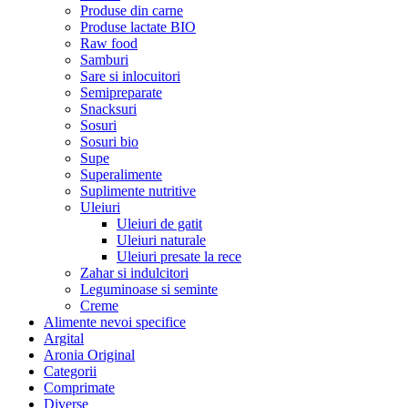
Produse din carne
Produse lactate BIO
Raw food
Samburi
Sare si inlocuitori
Semipreparate
Snacksuri
Sosuri
Sosuri bio
Supe
Superalimente
Suplimente nutritive
Uleiuri
Uleiuri de gatit
Uleiuri naturale
Uleiuri presate la rece
Zahar si indulcitori
Leguminoase si seminte
Creme
Alimente nevoi specifice
Argital
Aronia Original
Categorii
Comprimate
Diverse