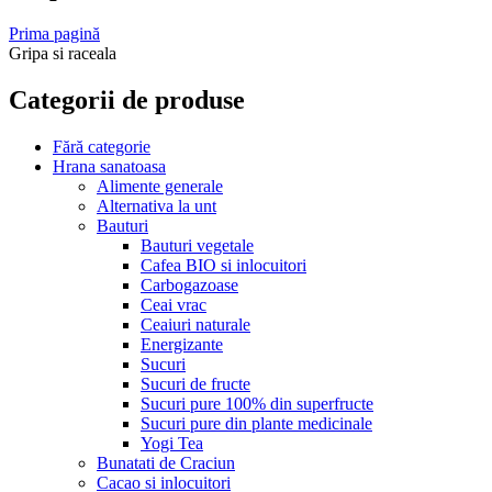
Prima pagină
Gripa si raceala
Categorii de produse
Fără categorie
Hrana sanatoasa
Alimente generale
Alternativa la unt
Bauturi
Bauturi vegetale
Cafea BIO si inlocuitori
Carbogazoase
Ceai vrac
Ceaiuri naturale
Energizante
Sucuri
Sucuri de fructe
Sucuri pure 100% din superfructe
Sucuri pure din plante medicinale
Yogi Tea
Bunatati de Craciun
Cacao si inlocuitori