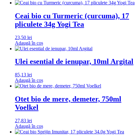
Ceai bio cu Turmeric (curcuma), 17
pliculete 34g Yogi Tea
23,50
lei
Adaugă în coș
Ulei esential de ienupar, 10ml Argital
85,13
lei
Adaugă în coș
Otet bio de mere, demeter, 750ml
Voelkel
27,83
lei
Adaugă în coș