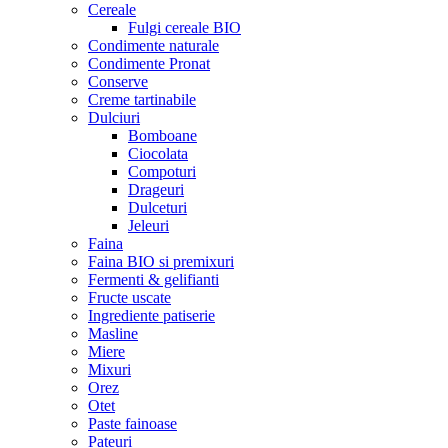
Cereale
Fulgi cereale BIO
Condimente naturale
Condimente Pronat
Conserve
Creme tartinabile
Dulciuri
Bomboane
Ciocolata
Compoturi
Drageuri
Dulceturi
Jeleuri
Faina
Faina BIO si premixuri
Fermenti & gelifianti
Fructe uscate
Ingrediente patiserie
Masline
Miere
Mixuri
Orez
Otet
Paste fainoase
Pateuri