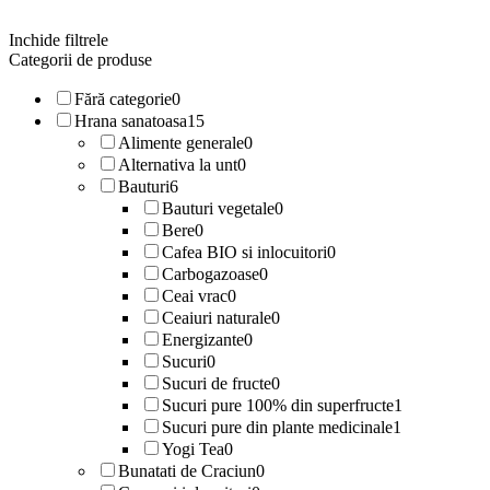
Inchide filtrele
Categorii de produse
Fără categorie
0
Hrana sanatoasa
15
Alimente generale
0
Alternativa la unt
0
Bauturi
6
Bauturi vegetale
0
Bere
0
Cafea BIO si inlocuitori
0
Carbogazoase
0
Ceai vrac
0
Ceaiuri naturale
0
Energizante
0
Sucuri
0
Sucuri de fructe
0
Sucuri pure 100% din superfructe
1
Sucuri pure din plante medicinale
1
Yogi Tea
0
Bunatati de Craciun
0