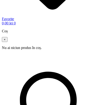
Favorite
0,00
lei
0
Coș
×
Nu ai niciun produs în coș.