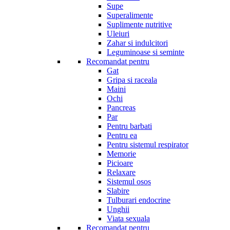
Supe
Superalimente
Suplimente nutritive
Uleiuri
Zahar si indulcitori
Leguminoase si seminte
Recomandat pentru
Gat
Gripa si raceala
Maini
Ochi
Pancreas
Par
Pentru barbati
Pentru ea
Pentru sistemul respirator
Memorie
Picioare
Relaxare
Sistemul osos
Slabire
Tulburari endocrine
Unghii
Viata sexuala
Recomandat pentru