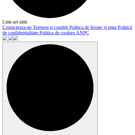
Link-uri utile
Contacteaza-ne
Termeni și condiții
Politica de livrare și retur
Politică
de confidențialitate
Politica de cookies
ANPC