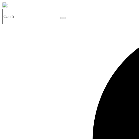
Caută…
Search