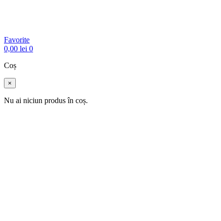
Favorite
0,00
lei
0
Coș
×
Nu ai niciun produs în coș.