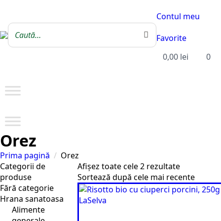
Contul meu
Favorite
0,00
lei
0
Orez
Prima pagină
Orez
Sortat
Categorii de
Afișez toate cele 2 rezultate
după
produse
cele
Fără categorie
mai
Hrana sanatoasa
recente
Alimente
generale