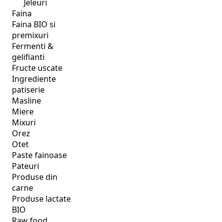
Jeleuri
Faina
Faina BIO si
premixuri
Fermenti &
gelifianti
Fructe uscate
Ingrediente
patiserie
Masline
Miere
Mixuri
Orez
Otet
Paste fainoase
Pateuri
Produse din
carne
Produse lactate
BIO
Raw food