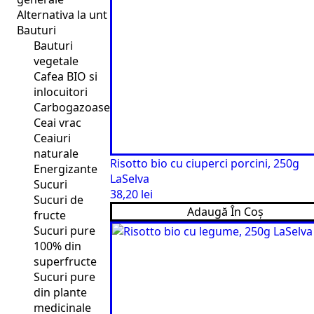
Alternativa la unt
Bauturi
Bauturi
vegetale
Cafea BIO si
inlocuitori
Carbogazoase
Ceai vrac
Ceaiuri
naturale
Risotto bio cu ciuperci porcini, 250g
Energizante
LaSelva
Sucuri
38,20
lei
Sucuri de
Adaugă În Coș
fructe
Sucuri pure
100% din
superfructe
Sucuri pure
din plante
medicinale