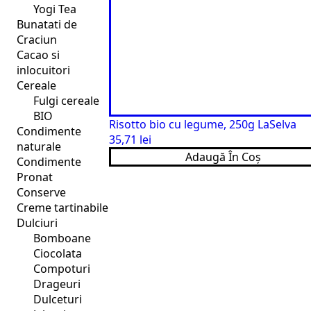
Yogi Tea
Bunatati de
Craciun
Cacao si
inlocuitori
Cereale
Fulgi cereale
BIO
Risotto bio cu legume, 250g LaSelva
Condimente
35,71
lei
naturale
Adaugă În Coș
Condimente
Pronat
Conserve
Creme tartinabile
Dulciuri
Bomboane
Ciocolata
Compoturi
Drageuri
Dulceturi