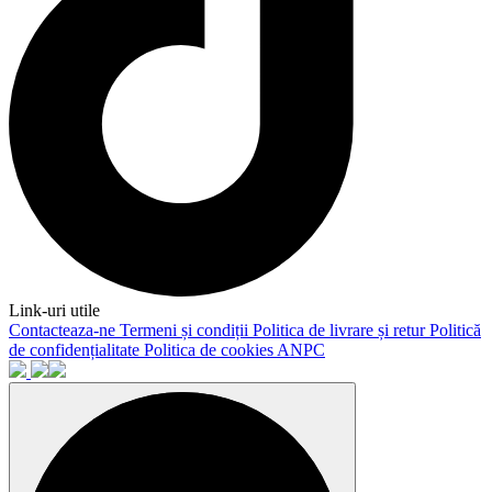
Link-uri utile
Contacteaza-ne
Termeni și condiții
Politica de livrare și retur
Politică
de confidențialitate
Politica de cookies
ANPC