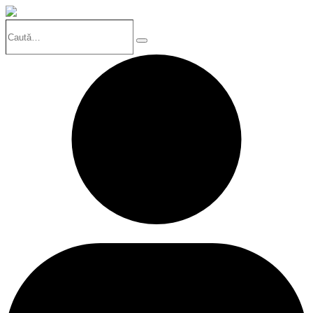
Caută…
Search