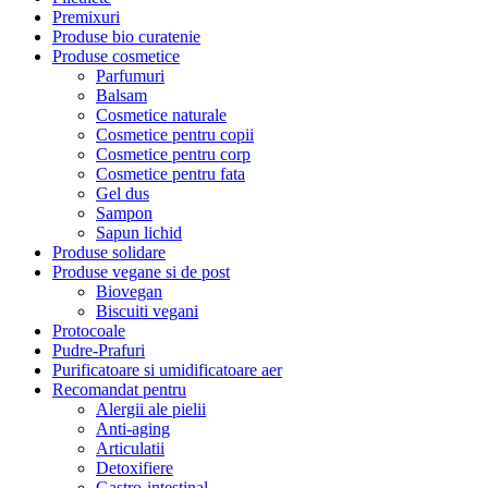
Premixuri
Produse bio curatenie
Produse cosmetice
Parfumuri
Balsam
Cosmetice naturale
Cosmetice pentru copii
Cosmetice pentru corp
Cosmetice pentru fata
Gel dus
Sampon
Sapun lichid
Produse solidare
Produse vegane si de post
Biovegan
Biscuiti vegani
Protocoale
Pudre-Prafuri
Purificatoare si umidificatoare aer
Recomandat pentru
Alergii ale pielii
Anti-aging
Articulatii
Detoxifiere
Gastro-intestinal