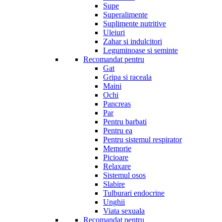
Supe
Superalimente
Suplimente nutritive
Uleiuri
Zahar si indulcitori
Leguminoase si seminte
Recomandat pentru
Gat
Gripa si raceala
Maini
Ochi
Pancreas
Par
Pentru barbati
Pentru ea
Pentru sistemul respirator
Memorie
Picioare
Relaxare
Sistemul osos
Slabire
Tulburari endocrine
Unghii
Viata sexuala
Recomandat pentru