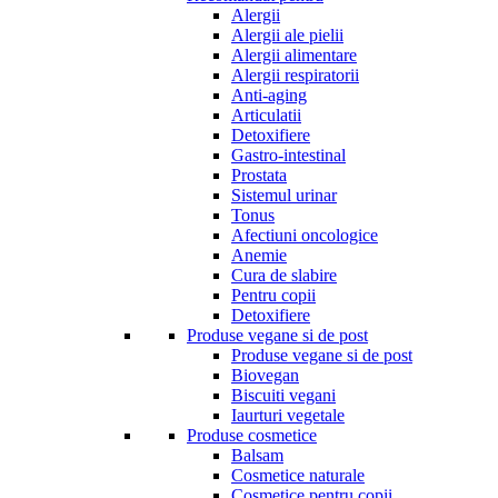
Alergii
Alergii ale pielii
Alergii alimentare
Alergii respiratorii
Anti-aging
Articulatii
Detoxifiere
Gastro-intestinal
Prostata
Sistemul urinar
Tonus
Afectiuni oncologice
Anemie
Cura de slabire
Pentru copii
Detoxifiere
Produse vegane si de post
Produse vegane si de post
Biovegan
Biscuiti vegani
Iaurturi vegetale
Produse cosmetice
Balsam
Cosmetice naturale
Cosmetice pentru copii