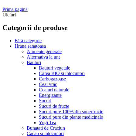
Prima pagină
Uleiuri
Categorii de produse
Fără categorie
Hrana sanatoasa
Alimente generale
Alternativa la unt
Bauturi
Bauturi vegetale
Cafea BIO si inlocuitori
Carbogazoase
Ceai vrac
Ceaiuri naturale
Energizante
Sucuri
Sucuri de fructe
Sucuri pure 100% din superfructe
Sucuri pure din plante medicinale
Yogi Tea
Bunatati de Craciun
Cacao si inlocuitori