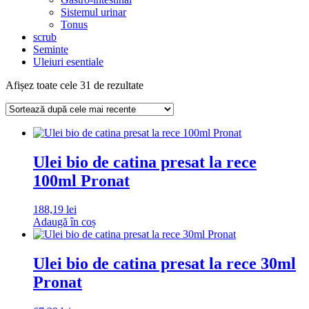
Sistemul urinar
Tonus
scrub
Seminte
Uleiuri esentiale
Sortat
Afișez toate cele 31 de rezultate
după
cele
mai
recente
Ulei bio de catina presat la rece
100ml Pronat
188,19
lei
Adaugă în coș
Ulei bio de catina presat la rece 30ml
Pronat