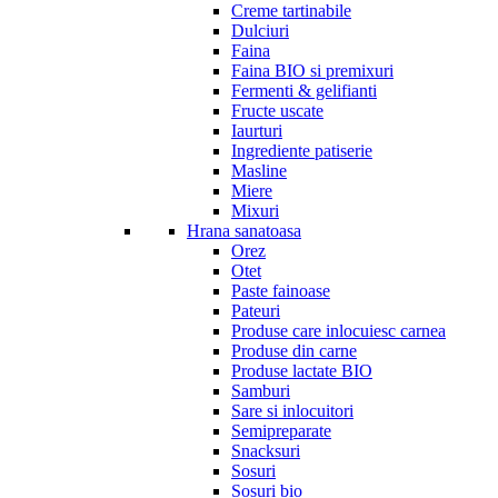
Creme tartinabile
Dulciuri
Faina
Faina BIO si premixuri
Fermenti & gelifianti
Fructe uscate
Iaurturi
Ingrediente patiserie
Masline
Miere
Mixuri
Hrana sanatoasa
Orez
Otet
Paste fainoase
Pateuri
Produse care inlocuiesc carnea
Produse din carne
Produse lactate BIO
Samburi
Sare si inlocuitori
Semipreparate
Snacksuri
Sosuri
Sosuri bio