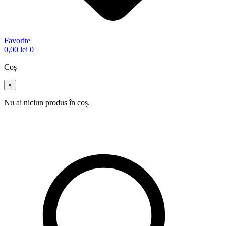
Favorite
0,00
lei
0
Coș
×
Nu ai niciun produs în coș.