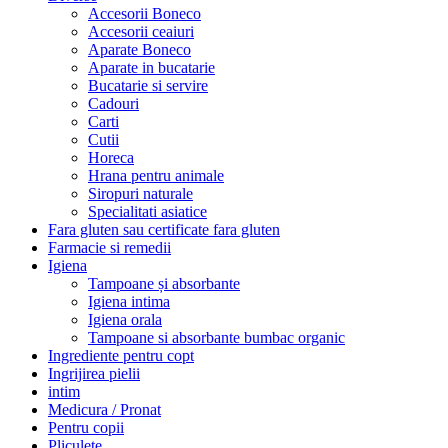
Accesorii Boneco
Accesorii ceaiuri
Aparate Boneco
Aparate in bucatarie
Bucatarie si servire
Cadouri
Carti
Cutii
Horeca
Hrana pentru animale
Siropuri naturale
Specialitati asiatice
Fara gluten sau certificate fara gluten
Farmacie si remedii
Igiena
Tampoane și absorbante
Igiena intima
Igiena orala
Tampoane si absorbante bumbac organic
Ingrediente pentru copt
Ingrijirea pielii
intim
Medicura / Pronat
Pentru copii
Pliculete