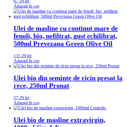
67,29
lei
Adaugă în coș
Ulei de masline cu continut mare de
fenoli, bio, nefiltrat, gust echilibrat,
500ml Prevezana Green Olive Oil
131,29
lei
Adaugă în coș
Ulei bio din seminte de ricin presat la
rece, 250ml Pronat
57,29
lei
Adaugă în coș
Ulei bio de masline extravirgin,