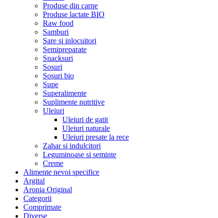
Produse din carne
Produse lactate BIO
Raw food
Samburi
Sare si inlocuitori
Semipreparate
Snacksuri
Sosuri
Sosuri bio
Supe
Superalimente
Suplimente nutritive
Uleiuri
Uleiuri de gatit
Uleiuri naturale
Uleiuri presate la rece
Zahar si indulcitori
Leguminoase si seminte
Creme
Alimente nevoi specifice
Argital
Aronia Original
Categorii
Comprimate
Diverse