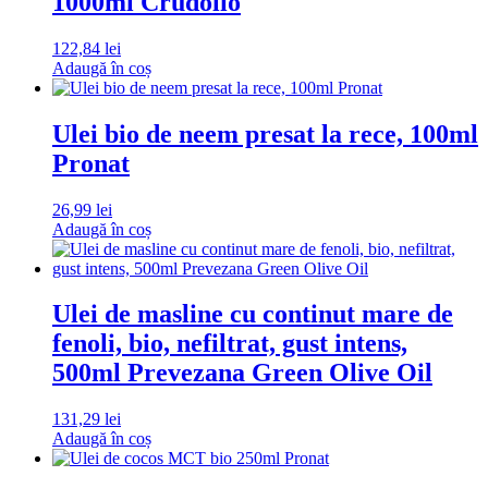
1000ml Crudolio
122,84
lei
Adaugă în coș
Ulei bio de neem presat la rece, 100ml
Pronat
26,99
lei
Adaugă în coș
Ulei de masline cu continut mare de
fenoli, bio, nefiltrat, gust intens,
500ml Prevezana Green Olive Oil
131,29
lei
Adaugă în coș