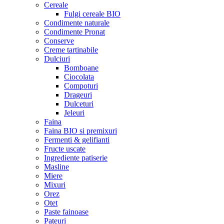
Cereale
Fulgi cereale BIO
Condimente naturale
Condimente Pronat
Conserve
Creme tartinabile
Dulciuri
Bomboane
Ciocolata
Compoturi
Drageuri
Dulceturi
Jeleuri
Faina
Faina BIO si premixuri
Fermenti & gelifianti
Fructe uscate
Ingrediente patiserie
Masline
Miere
Mixuri
Orez
Otet
Paste fainoase
Pateuri