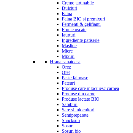
Creme tartinabile
Dulciuri
Faina
Faina BIO si premixuri
Fermenti & gelifianti
Fructe uscate
Iaurturi
Ingrediente patiserie
Masline
Miere
Mixuri
Hrana sanatoasa
Orez
Otet
Paste fainoase
Pateuri
Produse care inlocuiesc carnea
Produse din carne
Produse lactate BIO
Samburi
Sare si inlocuitori
Semipreparate
Snacksuri
Sosuri
Sosuri bio