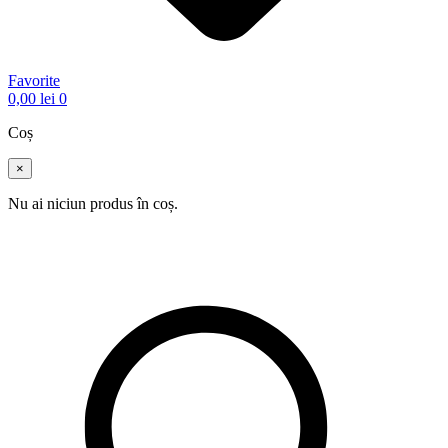
Favorite
0,00
lei
0
Coș
×
Nu ai niciun produs în coș.