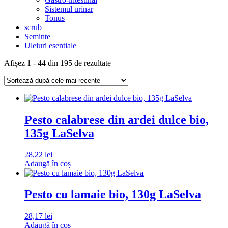
Sistemul urinar
Tonus
scrub
Seminte
Uleiuri esentiale
Sortat
Afișez 1 - 44 din 195 de rezultate
după
cele
mai
recente
Pesto calabrese din ardei dulce bio,
135g LaSelva
28,22
lei
Adaugă în coș
Pesto cu lamaie bio, 130g LaSelva
28,17
lei
Adaugă în coș