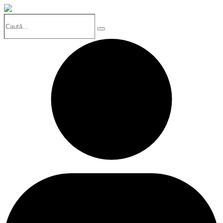
Caută…
Search