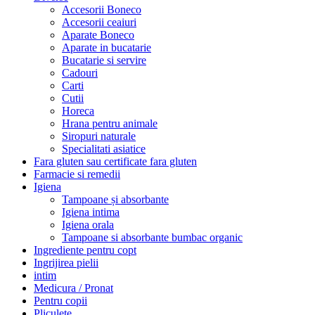
Accesorii Boneco
Accesorii ceaiuri
Aparate Boneco
Aparate in bucatarie
Bucatarie si servire
Cadouri
Carti
Cutii
Horeca
Hrana pentru animale
Siropuri naturale
Specialitati asiatice
Fara gluten sau certificate fara gluten
Farmacie si remedii
Igiena
Tampoane și absorbante
Igiena intima
Igiena orala
Tampoane si absorbante bumbac organic
Ingrediente pentru copt
Ingrijirea pielii
intim
Medicura / Pronat
Pentru copii
Pliculete