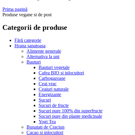
Prima pagină
Produse vegane si de post
Categorii de produse
Fără categorie
Hrana sanatoasa
Alimente generale
Alternativa la unt
Bauturi
Bauturi vegetale
Cafea BIO si inlocuitori
Carbogazoase
Ceai vrac
Ceaiuri naturale
Energizante
Sucuri
Sucuri de fructe
Sucuri pure 100% din superfructe
Sucuri pure din plante medicinale
Yogi Tea
Bunatati de Craciun
Cacao si inlocuitori