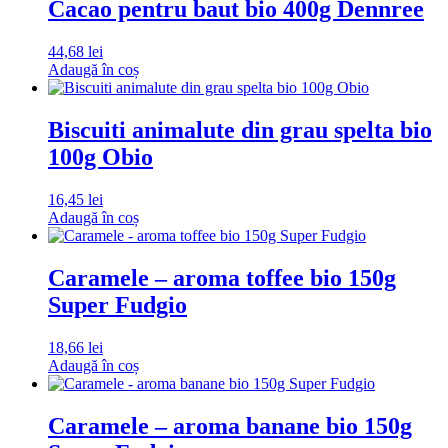
Cacao pentru baut bio 400g Dennree
44,68
lei
Adaugă în coș
Biscuiti animalute din grau spelta bio
100g Obio
16,45
lei
Adaugă în coș
Caramele – aroma toffee bio 150g
Super Fudgio
18,66
lei
Adaugă în coș
Caramele – aroma banane bio 150g