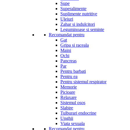
Supe
Superalimente
Suplimente nutritive
Uleiuri
Zahar si indulcitori
Leguminoase si seminte
Recomandat pentru
Gat
Gripa si raceala
Maini
Ochi
Pancreas
Par
Pentru barbati
Pentru ea
Pentru sistemul respirator
Memorie
Picioare
Relaxare
Sistemul osos
Slabire
Tulburari endocrine
Unghii
Viata sexuala
Recomandat pentru