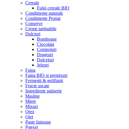
Cereale
Fulgi cereale BIO
Condimente naturale
Condimente Pronat
Conserve
Creme tartinabile
Dulciuri
Bomboane
Ciocolata
Compoturi
Drageuri
Dulceturi
Jeleuri
Faina
Faina BIO si premixuri
Fermenti & gelifianti
Fructe uscate
Ingrediente patiserie
Masline
Miere
Mixuri
Orez
Otet
Paste fainoase
Pateuri