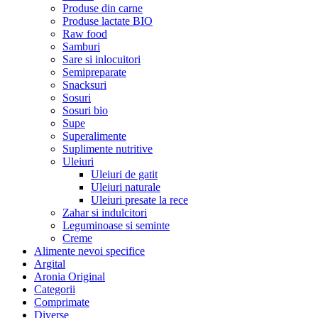
Produse din carne
Produse lactate BIO
Raw food
Samburi
Sare si inlocuitori
Semipreparate
Snacksuri
Sosuri
Sosuri bio
Supe
Superalimente
Suplimente nutritive
Uleiuri
Uleiuri de gatit
Uleiuri naturale
Uleiuri presate la rece
Zahar si indulcitori
Leguminoase si seminte
Creme
Alimente nevoi specifice
Argital
Aronia Original
Categorii
Comprimate
Diverse