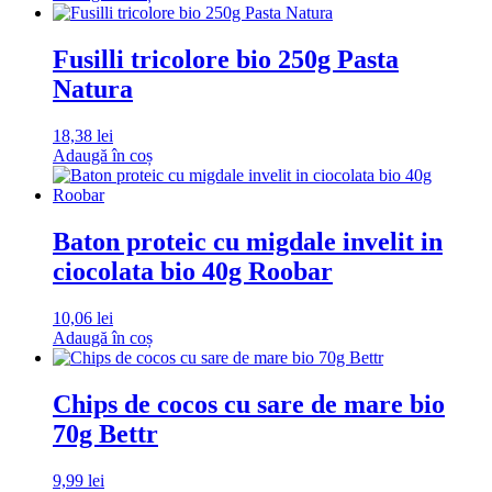
Fusilli tricolore bio 250g Pasta
Natura
18,38
lei
Adaugă în coș
Baton proteic cu migdale invelit in
ciocolata bio 40g Roobar
10,06
lei
Adaugă în coș
Chips de cocos cu sare de mare bio
70g Bettr
9,99
lei