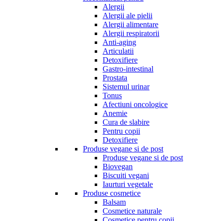
Alergii
Alergii ale pielii
Alergii alimentare
Alergii respiratorii
Anti-aging
Articulatii
Detoxifiere
Gastro-intestinal
Prostata
Sistemul urinar
Tonus
Afectiuni oncologice
Anemie
Cura de slabire
Pentru copii
Detoxifiere
Produse vegane si de post
Produse vegane si de post
Biovegan
Biscuiti vegani
Iaurturi vegetale
Produse cosmetice
Balsam
Cosmetice naturale
Cosmetice pentru copii