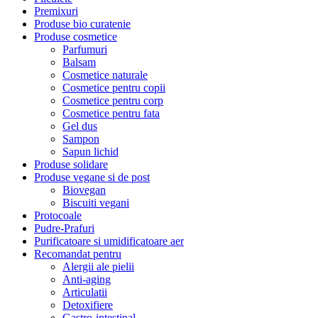
Premixuri
Produse bio curatenie
Produse cosmetice
Parfumuri
Balsam
Cosmetice naturale
Cosmetice pentru copii
Cosmetice pentru corp
Cosmetice pentru fata
Gel dus
Sampon
Sapun lichid
Produse solidare
Produse vegane si de post
Biovegan
Biscuiti vegani
Protocoale
Pudre-Prafuri
Purificatoare si umidificatoare aer
Recomandat pentru
Alergii ale pielii
Anti-aging
Articulatii
Detoxifiere
Gastro-intestinal