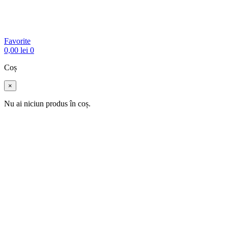
Favorite
0,00
lei
0
Coș
×
Nu ai niciun produs în coș.