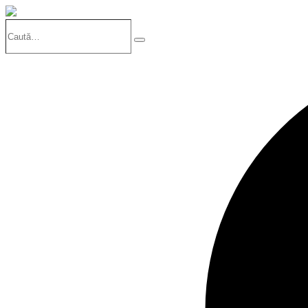
Caută…
Search