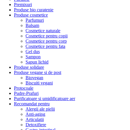
Premixuri
Produse bio curatenie
Produse cosmetice
Parfumuri
Balsam
Cosmetice naturale
Cosmetice pentru copii
Cosmetice pentru corp
Cosmetice pentru fata
Gel dus
Sampon
Sapun lichid
Produse solidare
Produse vegane si de post
Biovegan
Biscuiti vegani
Protocoale
Pudre-Prafuri
Purificatoare si umidificatoare aer
Recomandat pentru
Alergii ale pielii
Anti-aging
Articulatii
Detoxifiere
Gastro-intestinal