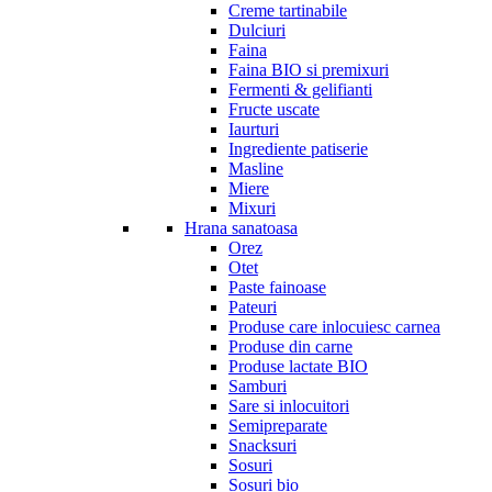
Creme tartinabile
Dulciuri
Faina
Faina BIO si premixuri
Fermenti & gelifianti
Fructe uscate
Iaurturi
Ingrediente patiserie
Masline
Miere
Mixuri
Hrana sanatoasa
Orez
Otet
Paste fainoase
Pateuri
Produse care inlocuiesc carnea
Produse din carne
Produse lactate BIO
Samburi
Sare si inlocuitori
Semipreparate
Snacksuri
Sosuri
Sosuri bio