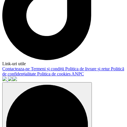
Link-uri utile
Contacteaza-ne
Termeni și condiții
Politica de livrare și retur
Politică
de confidențialitate
Politica de cookies
ANPC