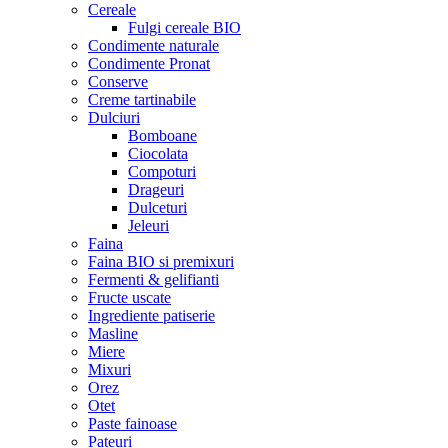
Cereale
Fulgi cereale BIO
Condimente naturale
Condimente Pronat
Conserve
Creme tartinabile
Dulciuri
Bomboane
Ciocolata
Compoturi
Drageuri
Dulceturi
Jeleuri
Faina
Faina BIO si premixuri
Fermenti & gelifianti
Fructe uscate
Ingrediente patiserie
Masline
Miere
Mixuri
Orez
Otet
Paste fainoase
Pateuri