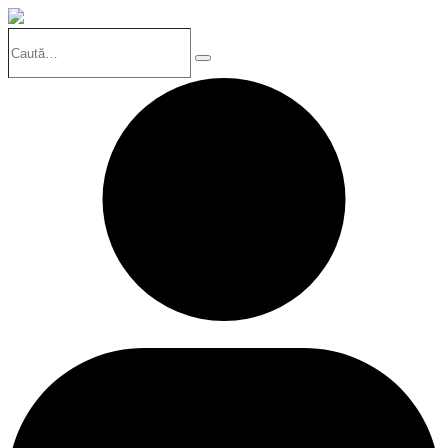
Caută…
Search