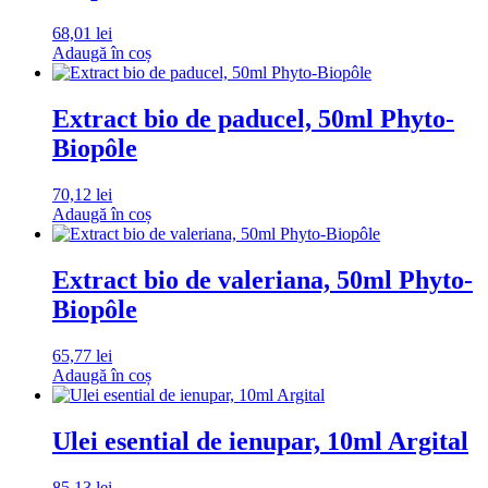
68,01
lei
Adaugă în coș
Extract bio de paducel, 50ml Phyto-
Biopôle
70,12
lei
Adaugă în coș
Extract bio de valeriana, 50ml Phyto-
Biopôle
65,77
lei
Adaugă în coș
Ulei esential de ienupar, 10ml Argital
85,13
lei