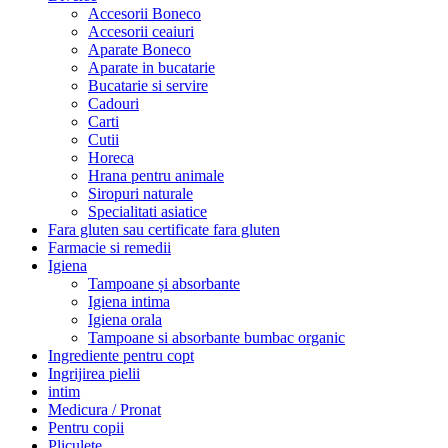
Accesorii Boneco
Accesorii ceaiuri
Aparate Boneco
Aparate in bucatarie
Bucatarie si servire
Cadouri
Carti
Cutii
Horeca
Hrana pentru animale
Siropuri naturale
Specialitati asiatice
Fara gluten sau certificate fara gluten
Farmacie si remedii
Igiena
Tampoane și absorbante
Igiena intima
Igiena orala
Tampoane si absorbante bumbac organic
Ingrediente pentru copt
Ingrijirea pielii
intim
Medicura / Pronat
Pentru copii
Pliculete