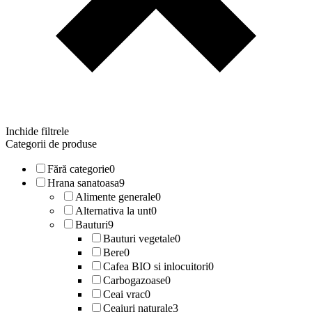
Inchide filtrele
Categorii de produse
Fără categorie
0
Hrana sanatoasa
9
Alimente generale
0
Alternativa la unt
0
Bauturi
9
Bauturi vegetale
0
Bere
0
Cafea BIO si inlocuitori
0
Carbogazoase
0
Ceai vrac
0
Ceaiuri naturale
3