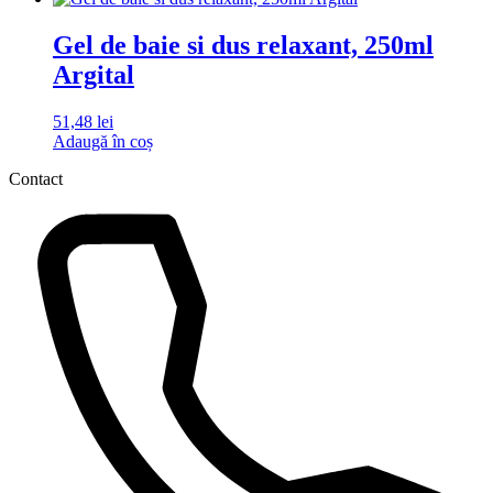
Gel de baie si dus relaxant, 250ml
Argital
51,48
lei
Adaugă în coș
Contact