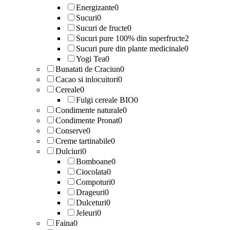
Energizante
0
Sucuri
0
Sucuri de fructe
0
Sucuri pure 100% din superfructe
2
Sucuri pure din plante medicinale
0
Yogi Tea
0
Bunatati de Craciun
0
Cacao si inlocuitori
0
Cereale
0
Fulgi cereale BIO
0
Condimente naturale
0
Condimente Pronat
0
Conserve
0
Creme tartinabile
0
Dulciuri
0
Bomboane
0
Ciocolata
0
Compoturi
0
Drageuri
0
Dulceturi
0
Jeleuri
0
Faina
0