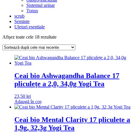
Sistemul urinar
Tonus
scrub
Seminte
Uleiuri esentiale
Sortat
Afișez toate cele 18 rezultate
după
cele
mai
recente
Ceai bio Ashwagandha Balance 17
pliculețe a 2,0, 34,0g Yogi Tea
23,50
lei
Adaugă în coș
Ceai bio Mental Clarity 17 pliculete a
1,9g, 32,3g Yogi Tea