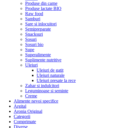
Produse din carne
Produse lactate BIO
Raw food
Samburi
Sare si inlocuitori
Semipreparate
Snacksuri
Sosuri
Sosuri bio
Supe
Superalimente
Suplimente nutritive
Uleiuri
Uleiuri de gatit
Uleiuri naturale
Uleiuri presate la rece
Zahar si indulcitori
Leguminoase si seminte
Creme
Alimente nevoi specifice
Argital
Aronia Original
Categorii
Comprimate
Diverse