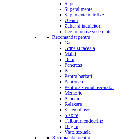
Supe
Superalimente
Suplimente nutritive
Uleiuri
Zahar si indulcitori
Leguminoase si seminte
Recomandat pentru
Gat
Gripa si raceala
Maini
Ochi
Pancreas
Par
Pentru barbati
Pentru ea
Pentru sistemul respirator
Memorie
Picioare
Relaxare
Sistemul osos
Slabire
Tulburari endocrine
Unghii
Viata sexuala
Recomandat pentru