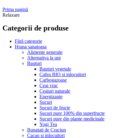
Prima pagină
Relaxare
Categorii de produse
Fără categorie
Hrana sanatoasa
Alimente generale
Alternativa la unt
Bauturi
Bauturi vegetale
Cafea BIO si inlocuitori
Carbogazoase
Ceai vrac
Ceaiuri naturale
Energizante
Sucuri
Sucuri de fructe
Sucuri pure 100% din superfructe
Sucuri pure din plante medicinale
Yogi Tea
Bunatati de Craciun
Cacao si inlocuitori