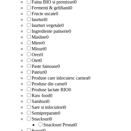
Faina BIO si premixuri
0
Fermenti & gelifianti
0
Fructe uscate
0
Iaurturi
0
Iaurturi vegetale
0
Ingrediente patiserie
0
Masline
0
Miere
0
Mixuri
0
Orez
0
Otet
0
Paste fainoase
0
Pateuri
0
Produse care inlocuiesc carnea
0
Produse din carne
0
Produse lactate BIO
0
Raw food
0
Samburi
0
Sare si inlocuitori
0
Semipreparate
0
Snacksuri
0
Snacksuri Pronat
0
Sosuri
0