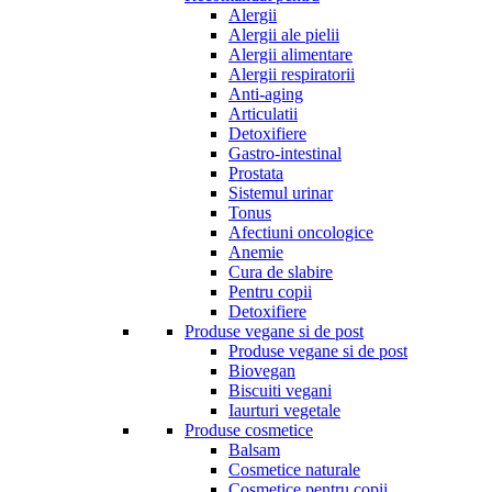
Alergii
Alergii ale pielii
Alergii alimentare
Alergii respiratorii
Anti-aging
Articulatii
Detoxifiere
Gastro-intestinal
Prostata
Sistemul urinar
Tonus
Afectiuni oncologice
Anemie
Cura de slabire
Pentru copii
Detoxifiere
Produse vegane si de post
Produse vegane si de post
Biovegan
Biscuiti vegani
Iaurturi vegetale
Produse cosmetice
Balsam
Cosmetice naturale
Cosmetice pentru copii