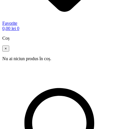
Favorite
0,00
lei
0
Coș
×
Nu ai niciun produs în coș.