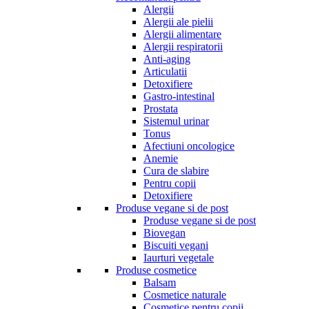
Alergii
Alergii ale pielii
Alergii alimentare
Alergii respiratorii
Anti-aging
Articulatii
Detoxifiere
Gastro-intestinal
Prostata
Sistemul urinar
Tonus
Afectiuni oncologice
Anemie
Cura de slabire
Pentru copii
Detoxifiere
Produse vegane si de post
Produse vegane si de post
Biovegan
Biscuiti vegani
Iaurturi vegetale
Produse cosmetice
Balsam
Cosmetice naturale
Cosmetice pentru copii