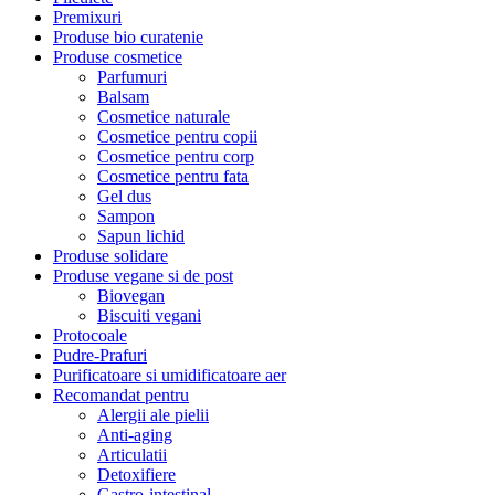
Premixuri
Produse bio curatenie
Produse cosmetice
Parfumuri
Balsam
Cosmetice naturale
Cosmetice pentru copii
Cosmetice pentru corp
Cosmetice pentru fata
Gel dus
Sampon
Sapun lichid
Produse solidare
Produse vegane si de post
Biovegan
Biscuiti vegani
Protocoale
Pudre-Prafuri
Purificatoare si umidificatoare aer
Recomandat pentru
Alergii ale pielii
Anti-aging
Articulatii
Detoxifiere
Gastro-intestinal