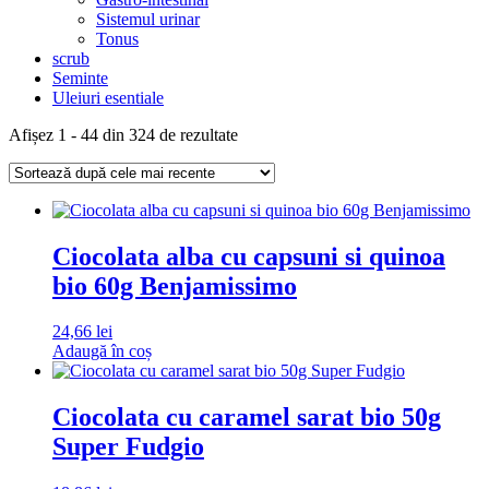
Sistemul urinar
Tonus
scrub
Seminte
Uleiuri esentiale
Sortat
Afișez 1 - 44 din 324 de rezultate
după
cele
mai
recente
Ciocolata alba cu capsuni si quinoa
bio 60g Benjamissimo
24,66
lei
Adaugă în coș
Ciocolata cu caramel sarat bio 50g
Super Fudgio