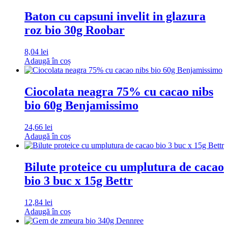
Baton cu capsuni invelit in glazura
roz bio 30g Roobar
8,04
lei
Adaugă în coș
Ciocolata neagra 75% cu cacao nibs
bio 60g Benjamissimo
24,66
lei
Adaugă în coș
Bilute proteice cu umplutura de cacao
bio 3 buc x 15g Bettr
12,84
lei
Adaugă în coș