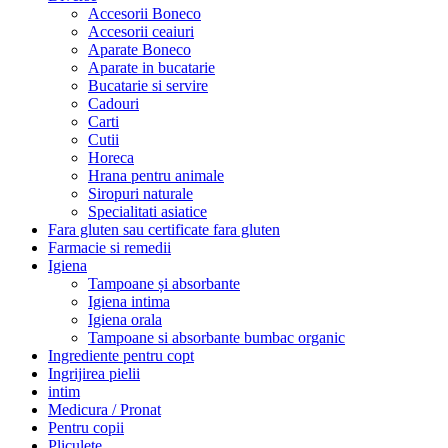
Accesorii Boneco
Accesorii ceaiuri
Aparate Boneco
Aparate in bucatarie
Bucatarie si servire
Cadouri
Carti
Cutii
Horeca
Hrana pentru animale
Siropuri naturale
Specialitati asiatice
Fara gluten sau certificate fara gluten
Farmacie si remedii
Igiena
Tampoane și absorbante
Igiena intima
Igiena orala
Tampoane si absorbante bumbac organic
Ingrediente pentru copt
Ingrijirea pielii
intim
Medicura / Pronat
Pentru copii
Pliculete