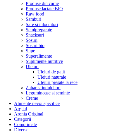
Produse din carne
Produse lactate BIO
Raw food
Samburi
Sare si inlocuitori
Semipreparate
Snacksuri
Sosuri
Sosuri bio
Supe
Superalimente
Suplimente nutritive
Uleiuri
Uleiuri de gatit
Uleiuri naturale
Uleiuri presate la rece
Zahar si indulcitori
Leguminoase si seminte
Creme
Alimente nevoi specifice
Argital
Aronia Original
Categorii
Comprimate
Diverse