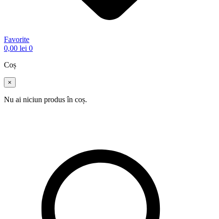
Favorite
0,00
lei
0
Coș
×
Nu ai niciun produs în coș.