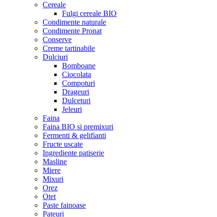
Cereale
Fulgi cereale BIO
Condimente naturale
Condimente Pronat
Conserve
Creme tartinabile
Dulciuri
Bomboane
Ciocolata
Compoturi
Drageuri
Dulceturi
Jeleuri
Faina
Faina BIO si premixuri
Fermenti & gelifianti
Fructe uscate
Ingrediente patiserie
Masline
Miere
Mixuri
Orez
Otet
Paste fainoase
Pateuri