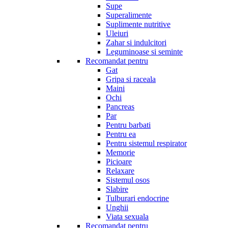
Supe
Superalimente
Suplimente nutritive
Uleiuri
Zahar si indulcitori
Leguminoase si seminte
Recomandat pentru
Gat
Gripa si raceala
Maini
Ochi
Pancreas
Par
Pentru barbati
Pentru ea
Pentru sistemul respirator
Memorie
Picioare
Relaxare
Sistemul osos
Slabire
Tulburari endocrine
Unghii
Viata sexuala
Recomandat pentru