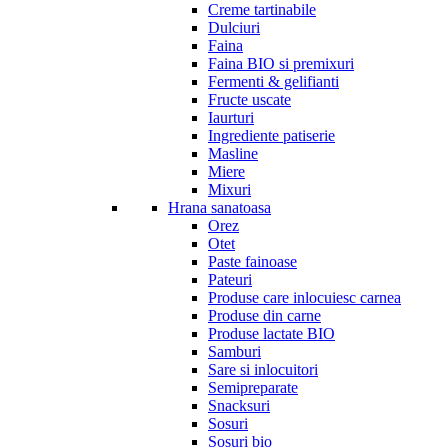
Creme tartinabile
Dulciuri
Faina
Faina BIO si premixuri
Fermenti & gelifianti
Fructe uscate
Iaurturi
Ingrediente patiserie
Masline
Miere
Mixuri
Hrana sanatoasa
Orez
Otet
Paste fainoase
Pateuri
Produse care inlocuiesc carnea
Produse din carne
Produse lactate BIO
Samburi
Sare si inlocuitori
Semipreparate
Snacksuri
Sosuri
Sosuri bio