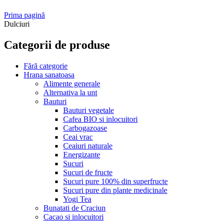
Prima pagină
Dulciuri
Categorii de produse
Fără categorie
Hrana sanatoasa
Alimente generale
Alternativa la unt
Bauturi
Bauturi vegetale
Cafea BIO si inlocuitori
Carbogazoase
Ceai vrac
Ceaiuri naturale
Energizante
Sucuri
Sucuri de fructe
Sucuri pure 100% din superfructe
Sucuri pure din plante medicinale
Yogi Tea
Bunatati de Craciun
Cacao si inlocuitori