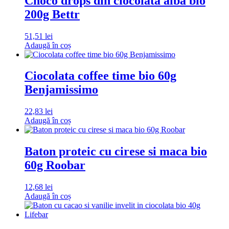
Choco drops din ciocolata alba bio
200g Bettr
51,51
lei
Adaugă în coș
Ciocolata coffee time bio 60g
Benjamissimo
22,83
lei
Adaugă în coș
Baton proteic cu cirese si maca bio
60g Roobar
12,68
lei
Adaugă în coș