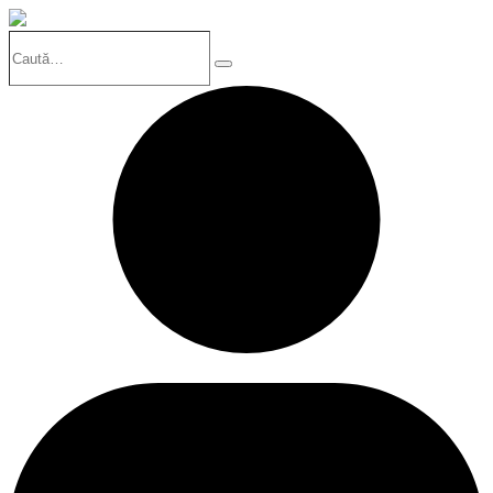
Caută…
Search