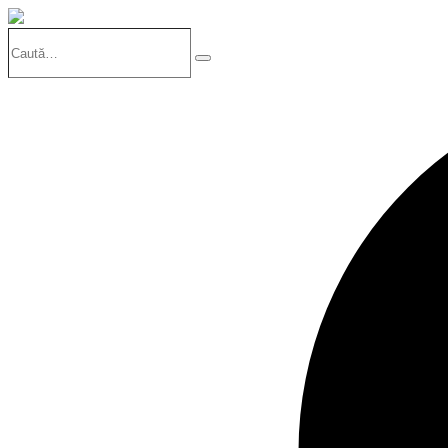
Caută…
Search