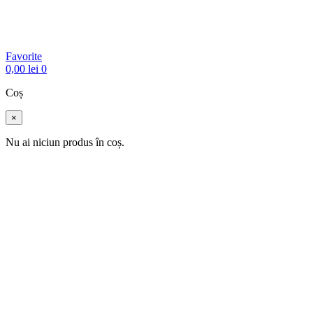
Favorite
0,00
lei
0
Coș
×
Nu ai niciun produs în coș.