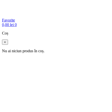
Favorite
0,00
lei
0
Coș
×
Nu ai niciun produs în coș.