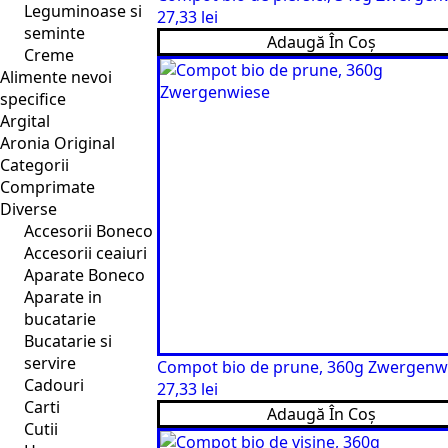
Leguminoase si
27,33
lei
seminte
Adaugă În Coș
Creme
Alimente nevoi
specifice
Argital
Aronia Original
Categorii
Comprimate
Diverse
Accesorii Boneco
Accesorii ceaiuri
Aparate Boneco
Aparate in
bucatarie
Bucatarie si
servire
Compot bio de prune, 360g Zwergenw
Cadouri
27,33
lei
Carti
Adaugă În Coș
Cutii