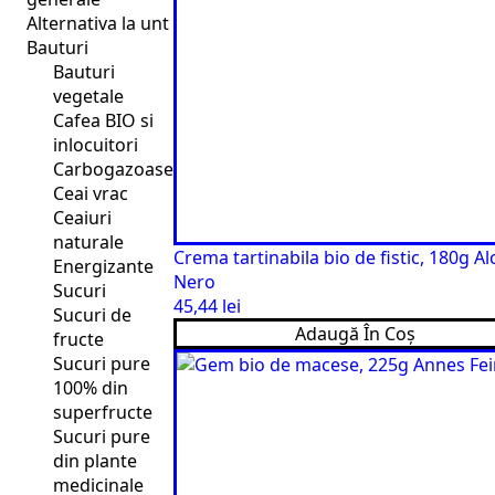
Alternativa la unt
Bauturi
Bauturi
vegetale
Cafea BIO si
inlocuitori
Carbogazoase
Ceai vrac
Ceaiuri
naturale
Crema tartinabila bio de fistic, 180g Al
Energizante
Nero
Sucuri
45,44
lei
Sucuri de
Adaugă În Coș
fructe
Sucuri pure
100% din
superfructe
Sucuri pure
din plante
medicinale