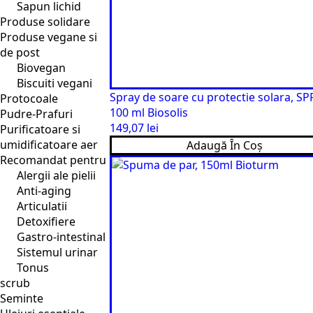
Sapun lichid
Produse solidare
Produse vegane si
de post
Biovegan
Biscuiti vegani
Spray de soare cu protectie solara, SPF
Protocoale
100 ml Biosolis
Pudre-Prafuri
149,07
lei
Purificatoare si
umidificatoare aer
Adaugă În Coș
Recomandat pentru
Alergii ale pielii
Anti-aging
Articulatii
Detoxifiere
Gastro-intestinal
Sistemul urinar
Tonus
scrub
Seminte