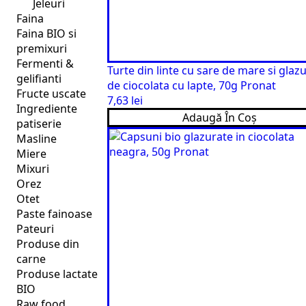
Jeleuri
Faina
Faina BIO si
premixuri
Fermenti &
Turte din linte cu sare de mare si glaz
gelifianti
de ciocolata cu lapte, 70g Pronat
Fructe uscate
7,63
lei
Ingrediente
Adaugă În Coș
patiserie
Masline
Miere
Mixuri
Orez
Otet
Paste fainoase
Pateuri
Produse din
carne
Produse lactate
BIO
Raw food