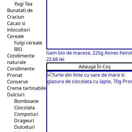
Yogi Tea
Bunatati de
Craciun
Cacao si
inlocuitori
Cereale
Fulgi cereale
BIO
Gem bio de macese, 225g Annes Feins
Condimente
22,66
lei
naturale
Adaugă În Coș
Condimente
Pronat
Conserve
Creme tartinabile
Dulciuri
Bomboane
Ciocolata
Compoturi
Drageuri
Dulceturi