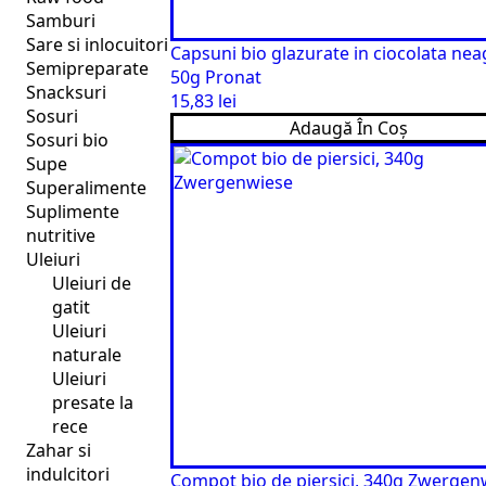
Samburi
Sare si inlocuitori
Capsuni bio glazurate in ciocolata nea
Semipreparate
50g Pronat
Snacksuri
15,83
lei
Sosuri
Adaugă În Coș
Sosuri bio
Supe
Superalimente
Suplimente
nutritive
Uleiuri
Uleiuri de
gatit
Uleiuri
naturale
Uleiuri
presate la
rece
Zahar si
indulcitori
Compot bio de piersici, 340g Zwergen