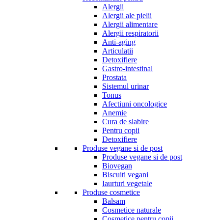
Alergii
Alergii ale pielii
Alergii alimentare
Alergii respiratorii
Anti-aging
Articulatii
Detoxifiere
Gastro-intestinal
Prostata
Sistemul urinar
Tonus
Afectiuni oncologice
Anemie
Cura de slabire
Pentru copii
Detoxifiere
Produse vegane si de post
Produse vegane si de post
Biovegan
Biscuiti vegani
Iaurturi vegetale
Produse cosmetice
Balsam
Cosmetice naturale
Cosmetice pentru copii