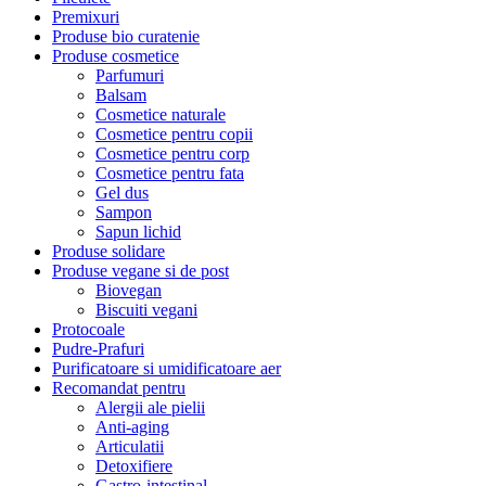
Premixuri
Produse bio curatenie
Produse cosmetice
Parfumuri
Balsam
Cosmetice naturale
Cosmetice pentru copii
Cosmetice pentru corp
Cosmetice pentru fata
Gel dus
Sampon
Sapun lichid
Produse solidare
Produse vegane si de post
Biovegan
Biscuiti vegani
Protocoale
Pudre-Prafuri
Purificatoare si umidificatoare aer
Recomandat pentru
Alergii ale pielii
Anti-aging
Articulatii
Detoxifiere
Gastro-intestinal