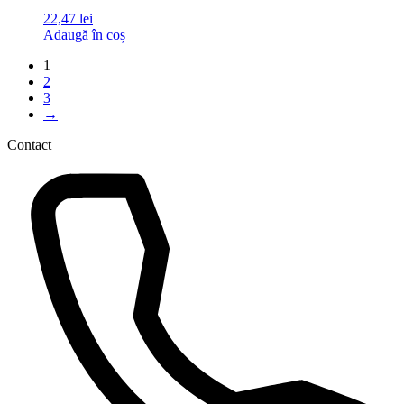
22,47
lei
Adaugă în coș
1
2
3
→
Contact