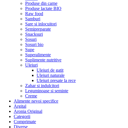
Produse din carne
Produse lactate BIO
Raw food
Samburi
Sare si inlocuitori
Semipreparate
Snacksuri
Sosuri
Sosuri bio
Supe
Superalimente
Suplimente nutritive
Uleiuri
Uleiuri de gatit
Uleiuri naturale
Uleiuri presate la rece
Zahar si indulcitori
Leguminoase si seminte
Creme
Alimente nevoi specifice
Argital
Aronia Original
Categorii
Comprimate
Diverse