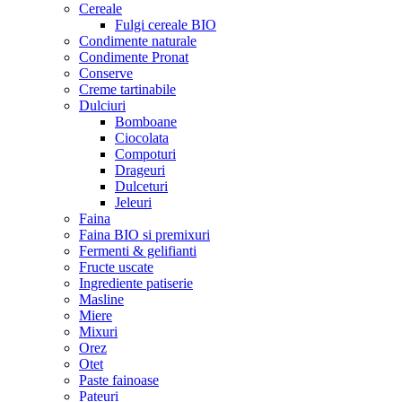
Cereale
Fulgi cereale BIO
Condimente naturale
Condimente Pronat
Conserve
Creme tartinabile
Dulciuri
Bomboane
Ciocolata
Compoturi
Drageuri
Dulceturi
Jeleuri
Faina
Faina BIO si premixuri
Fermenti & gelifianti
Fructe uscate
Ingrediente patiserie
Masline
Miere
Mixuri
Orez
Otet
Paste fainoase
Pateuri