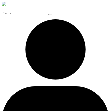
Caută…
Search