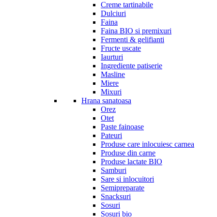
Creme tartinabile
Dulciuri
Faina
Faina BIO si premixuri
Fermenti & gelifianti
Fructe uscate
Iaurturi
Ingrediente patiserie
Masline
Miere
Mixuri
Hrana sanatoasa
Orez
Otet
Paste fainoase
Pateuri
Produse care inlocuiesc carnea
Produse din carne
Produse lactate BIO
Samburi
Sare si inlocuitori
Semipreparate
Snacksuri
Sosuri
Sosuri bio