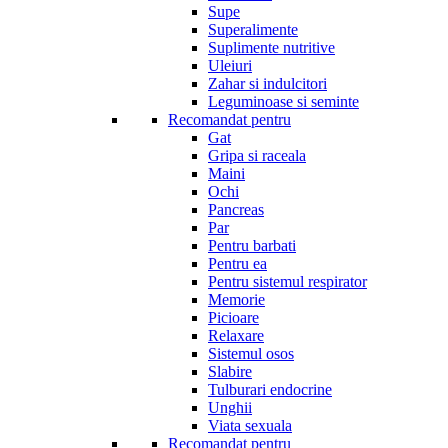
Supe
Superalimente
Suplimente nutritive
Uleiuri
Zahar si indulcitori
Leguminoase si seminte
Recomandat pentru
Gat
Gripa si raceala
Maini
Ochi
Pancreas
Par
Pentru barbati
Pentru ea
Pentru sistemul respirator
Memorie
Picioare
Relaxare
Sistemul osos
Slabire
Tulburari endocrine
Unghii
Viata sexuala
Recomandat pentru