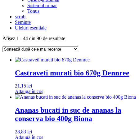
Sistemul urinar
Tonus
scrub
Seminte
Uleiuri esentiale
Sortat
Afișez 1 - 44 din 90 de rezultate
după
cele
mai
recente
Castraveti murati bio 670g Dennree
21,15
lei
Adaugă în coș
Ananas bucati in suc de ananas la
conserva bio 400g Biona
28,83
lei
Adaugă în coș