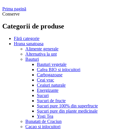
Prima pagină
Conserve
Categorii de produse
Fără categorie
Hrana sanatoasa
Alimente generale
Alternativa la unt
Bauturi
Bauturi vegetale
Cafea BIO si inlocuitori
Carbogazoase
Ceai vrac
Ceaiuri naturale
Energizante
Sucuri
Sucuri de fructe
Sucuri pure 100% din superfructe
Sucuri pure din plante medicinale
Yogi Tea
Bunatati de Craciun
Cacao si inlocuitori