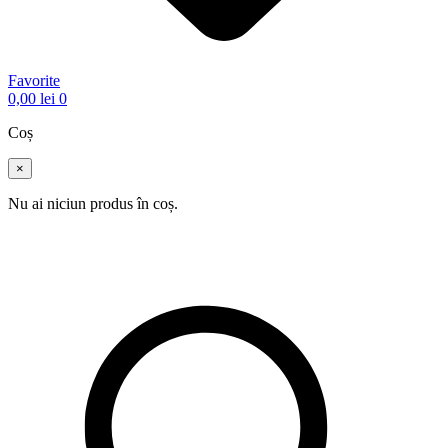
Favorite
0,00
lei
0
Coș
×
Nu ai niciun produs în coș.