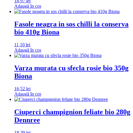
18,97
lei
Adaugă în coș
Fasole neagra in sos chilli la conserva
bio 410g Biona
11,10
lei
Adaugă în coș
Varza murata cu sfecla rosie bio 350g
Biona
16,52
lei
Adaugă în coș
Ciuperci champignion feliate bio 280g
Dennree
18,29
lei