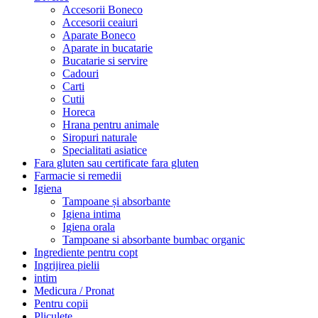
Accesorii Boneco
Accesorii ceaiuri
Aparate Boneco
Aparate in bucatarie
Bucatarie si servire
Cadouri
Carti
Cutii
Horeca
Hrana pentru animale
Siropuri naturale
Specialitati asiatice
Fara gluten sau certificate fara gluten
Farmacie si remedii
Igiena
Tampoane și absorbante
Igiena intima
Igiena orala
Tampoane si absorbante bumbac organic
Ingrediente pentru copt
Ingrijirea pielii
intim
Medicura / Pronat
Pentru copii
Pliculete