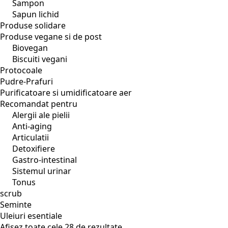
Sampon
Sapun lichid
Produse solidare
Produse vegane si de post
Biovegan
Biscuiti vegani
Protocoale
Pudre-Prafuri
Purificatoare si umidificatoare aer
Recomandat pentru
Alergii ale pielii
Anti-aging
Articulatii
Detoxifiere
Gastro-intestinal
Sistemul urinar
Tonus
scrub
Seminte
Uleiuri esentiale
Sortat
Afișez toate cele 28 de rezultate