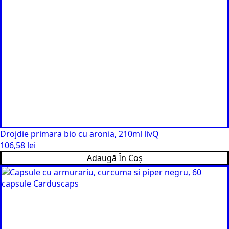
Drojdie primara bio cu aronia, 210ml livQ
106,58
lei
Adaugă În Coș