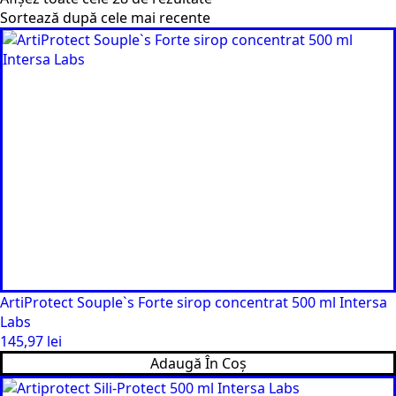
după
cele
mai
recente
ArtiProtect Souple`s Forte sirop concentrat 500 ml Intersa
Labs
145,97
lei
Adaugă În Coș